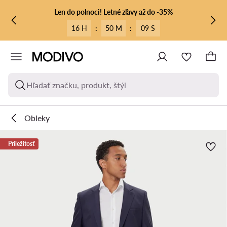
PREJSŤ NA HLAVNÝ OBSAH
PREJSŤ NA VYHĽADÁVANIE
Len do polnoci! Letné zľavy až do -35%
16 H
:
50 M
:
09 S
Hľadať značku, produkt, štýl
Obleky
Príležitosť