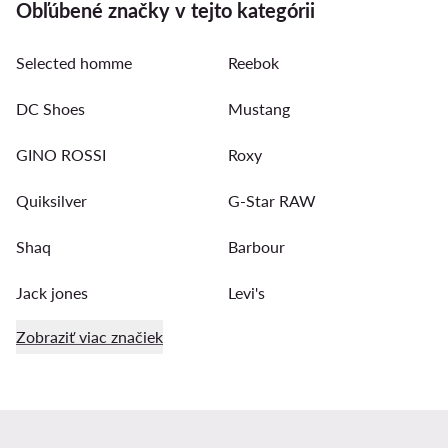
Obľúbené značky v tejto kategórii
Selected homme
Reebok
DC Shoes
Mustang
GINO ROSSI
Roxy
Quiksilver
G-Star RAW
Shaq
Barbour
Jack jones
Levi's
Zobraziť viac značiek