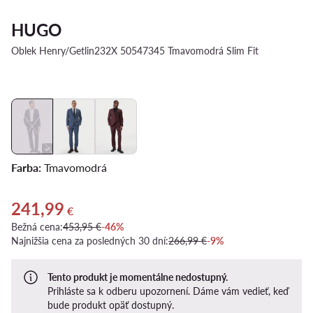
HUGO
Oblek Henry/Getlin232X 50547345 Tmavomodrá Slim Fit
Farba:
Tmavomodrá
241,99
Aktuálna cena 241,99 €
€
Bežná cena:
453,95 €
-46%
Najnižšia cena za posledných 30 dní:
266,99 €
-9%
Tento produkt je momentálne nedostupný.
Prihláste sa k odberu upozornení. Dáme vám vedieť, keď
bude produkt opäť dostupný.