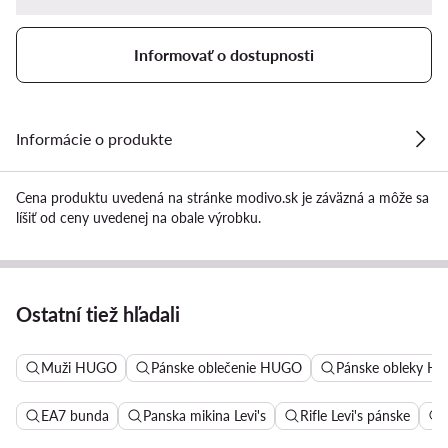
Informovať o dostupnosti
Informácie o produkte
Cena produktu uvedená na stránke modivo.sk je záväzná a môže sa
líšiť od ceny uvedenej na obale výrobku.
Ostatní tiež hľadali
Muži HUGO
Pánske oblečenie HUGO
Pánske obleky H
EA7 bunda
Panska mikina Levi's
Rifle Levi's pánske