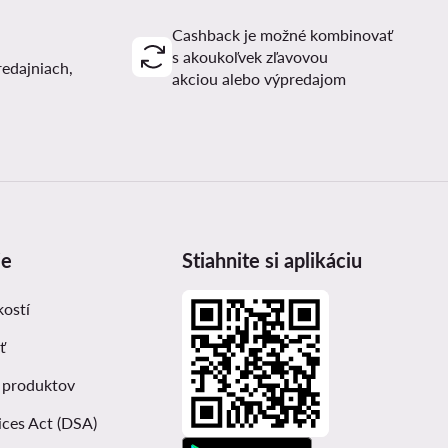
Cashback je možné kombinovať
s akoukoľvek zľavovou
redajniach,
akciou alebo výpredajom
ie
Stiahnite si aplikáciu
kostí
ť
 produktov
ices Act (DSA)