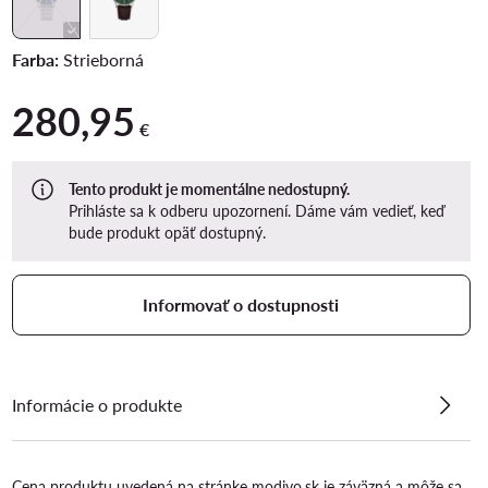
Farba:
Strieborná
280,95
280,95 €
€
Tento produkt je momentálne nedostupný.
Prihláste sa k odberu upozornení. Dáme vám vedieť, keď
bude produkt opäť dostupný.
Informovať o dostupnosti
Informácie o produkte
Cena produktu uvedená na stránke modivo.sk je záväzná a môže sa