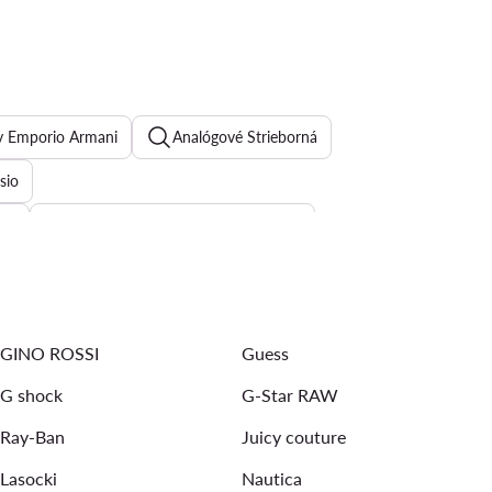
y Emporio Armani
Analógové Strieborná
sio
ver
Pánske slnečné okuliare - Ray-Ban
GINO ROSSI
Guess
G shock
G-Star RAW
Ray-Ban
Juicy couture
Lasocki
Nautica