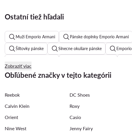
Ostatní tiež hľadali
Muži Emporio Armani
Pánske doplnky Emporio Armani
Šiltovky pánske
Slnecne okuliare pánske
Emporio
Pánske hodinky diesel
Pánske hodinky Nautica
S
Zobraziť viac
Hodinky Maserati panske
Pánske slnečné okuliare Polaro
Obľúbené značky v tejto kategórii
Reebok
DC Shoes
Calvin Klein
Roxy
Orient
Casio
Nine West
Jenny Fairy