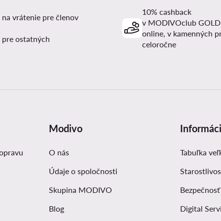
10% cashback
 na vrátenie pre členov
v MODIVOclub GOLD
online, v kamenných p
 pre ostatných
celoročne
Modivo
Informác
dopravu
O nás
Tabuľka veľ
Údaje o spoločnosti
Starostlivos
Skupina MODIVO
Bezpečnosť
Blog
Digital Serv