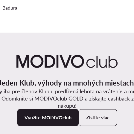
Badura
Jeden Klub, výhody na mnohých miestach
y iba pre členov Klubu, predĺžená lehota na vrátenie a 
. Odomknite si MODIVOclub GOLD a získajte cashback 
nákupu!
Využite MODIVOclub
Zistite viac