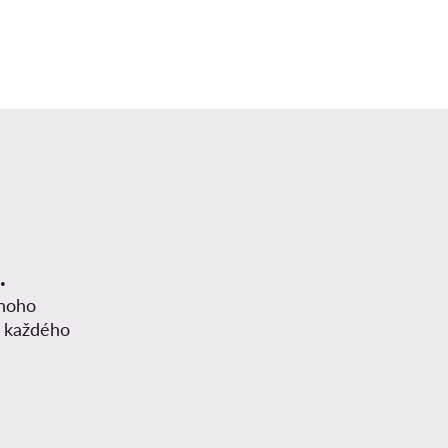
.
mnoho
z každého