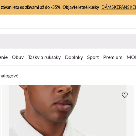
závan leta so zľavami až do -35%! Objavte letné kúsky
DÁMSKE
PÁNSKE
enie
Obuv
Tašky a ruksaky
Doplnky
Šport
Premium
MOD
nalógové