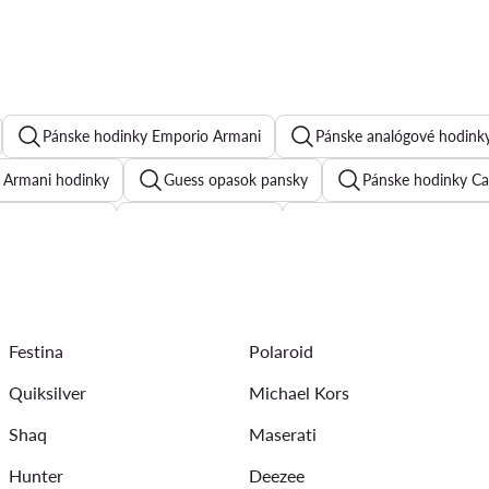
Pánske hodinky Emporio Armani
Pánske analógové hodink
 Armani hodinky
Guess opasok pansky
Pánske hodinky Ca
napback pansky
Trucker kšiltovka
Pánske šiltovky - Quiksil
id
Pánske hodinky festina
Casio G-Shock
Festina
Polaroid
Quiksilver
Michael Kors
Shaq
Maserati
Hunter
Deezee