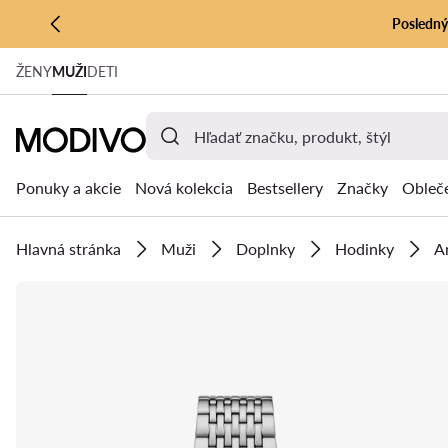
Posledný 
PREJSŤ NA HLAVNÝ OBSAH
ŽENY
MUŽI
DETI
PREJSŤ NA VYHĽADÁVANIE
Ponuky a akcie
Nová kolekcia
Bestsellery
Značky
Obleč
Hlavná stránka
Muži
Doplnky
Hodinky
A