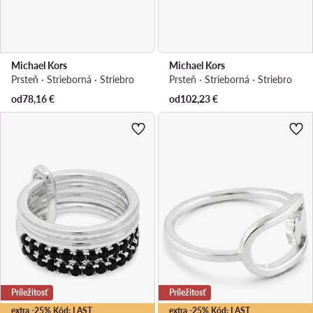
Michael Kors
Michael Kors
Prsteň · Strieborná · Striebro
Prsteň · Strieborná · Striebro
od
78,16
€
od
102,23
€
Príležitosť
Príležitosť
extra -25% Kód: LAST
extra -25% Kód: LAST