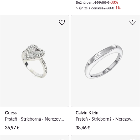
Bežná cena
159,00 €
-30%
Najnižšia cena
112,00 €
-1%
Guess
Calvin Klein
Prsteň · Strieborná · Nerezová oceľ
Prsteň · Strieborná · Nerezová oceľ
36,97
€
38,46
€