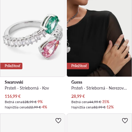
Príležitosť
Príležitosť
Swarovski
Guess
Prsteň · Strieborná · Kov
Prsteň · Strieborná · Nerezová oceľ
Aktuálna cena
Aktuálna cena
116,99
€
28,99
€
Bežná cena
128,99 €
-9%
Bežná cena
44,99 €
-35%
Najnižšia cena
122,99 €
-4%
Najnižšia cena
32,99 €
-12%