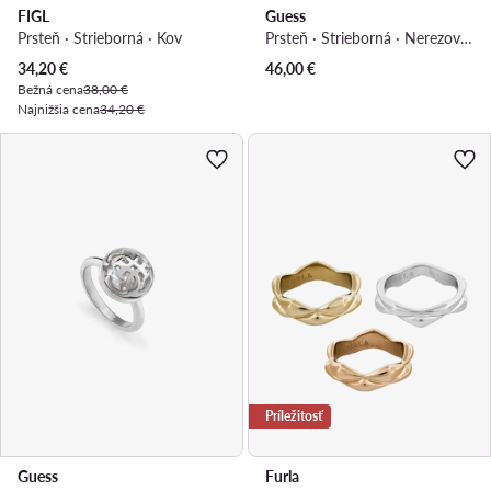
FIGL
Guess
Prsteň · Strieborná · Kov
Prsteň · Strieborná · Nerezová oceľ
Aktuálna cena
34,20
€
46,00
€
Bežná cena
38,00 €
Najnižšia cena
34,20 €
Príležitosť
Guess
Furla