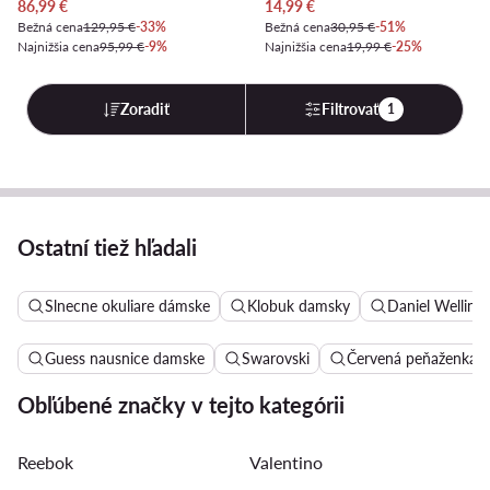
Aktuálna cena
Aktuálna cena
86,99
€
14,99
€
Bežná cena
129,95 €
-33%
Bežná cena
30,95 €
-51%
Najnižšia cena
95,99 €
-9%
Najnižšia cena
19,99 €
-25%
Zoradiť
Filtrovať
1
Ostatní tiež hľadali
Slnecne okuliare dámske
Klobuk damsky
Daniel Welling
Guess nausnice damske
Swarovski
Červená peňaženka 
Obľúbené značky v tejto kategórii
Reebok
Valentino