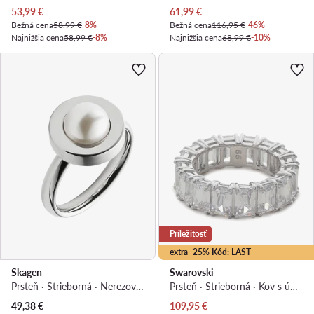
Aktuálna cena
Aktuálna cena
53,99
€
61,99
€
Bežná cena
58,99 €
-8%
Bežná cena
116,95 €
-46%
Najnižšia cena
58,99 €
-8%
Najnižšia cena
68,99 €
-10%
Príležitosť
extra -25% Kód: LAST
Skagen
Swarovski
Prsteň · Strieborná · Nerezová oceľ
Prsteň · Strieborná · Kov s úpravou rhódium
Aktuálna cena
49,38
€
109,95
€