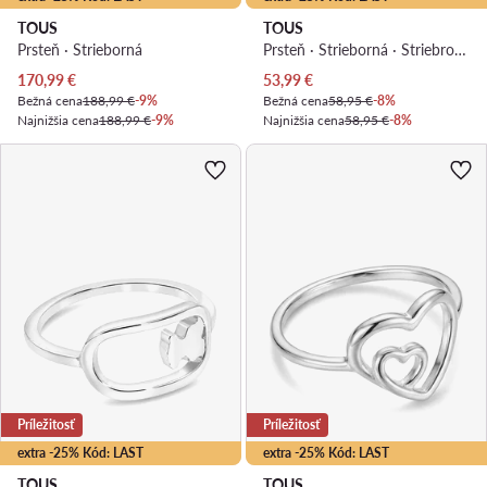
TOUS
TOUS
Prsteň · Strieborná
Prsteň · Strieborná · Striebro 925
Aktuálna cena
Aktuálna cena
170,99
€
53,99
€
Bežná cena
188,99 €
-9%
Bežná cena
58,95 €
-8%
Najnižšia cena
188,99 €
-9%
Najnižšia cena
58,95 €
-8%
Príležitosť
Príležitosť
extra -25% Kód: LAST
extra -25% Kód: LAST
TOUS
TOUS