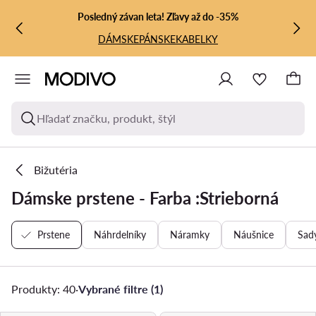
PREJSŤ NA HLAVNÝ OBSAH
PREJSŤ NA VYHĽADÁVANIE
Posledný závan leta! Zľavy až do -35%
DÁMSKE
PÁNSKE
KABELKY
Hľadať značku, produkt, štýl
Bižutéria
Dámske prstene - Farba :Strieborná
Prstene
Náhrdelníky
Náramky
Náušnice
Sad
Produkty: 40
·
Vybrané filtre (1)