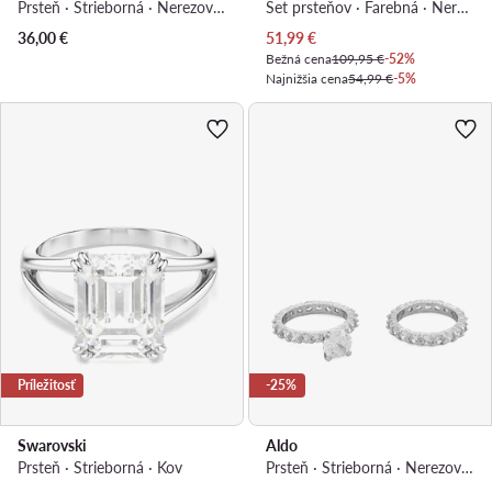
Prsteň · Strieborná · Nerezová oceľ
Set prsteňov · Farebná · Nerezová oceľ
Aktuálna cena
36,00
€
51,99
€
Bežná cena
109,95 €
-52%
Najnižšia cena
54,99 €
-5%
Príležitosť
-25%
Swarovski
Aldo
Prsteň · Strieborná · Kov
Prsteň · Strieborná · Nerezová oceľ