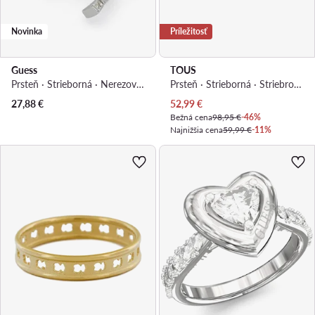
Novinka
Príležitosť
Guess
TOUS
Prsteň · Strieborná · Nerezová oceľ
Prsteň · Strieborná · Striebro 925
Aktuálna cena
27,88
€
52,99
€
Bežná cena
98,95 €
-46%
Najnižšia cena
59,99 €
-11%