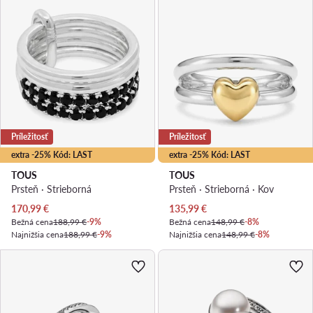
Príležitosť
Príležitosť
extra -25% Kód: LAST
extra -25% Kód: LAST
TOUS
TOUS
Prsteň · Strieborná
Prsteň · Strieborná · Kov
Aktuálna cena
Aktuálna cena
170,99
€
135,99
€
Bežná cena
188,99 €
-9%
Bežná cena
148,99 €
-8%
Najnižšia cena
188,99 €
-9%
Najnižšia cena
148,99 €
-8%