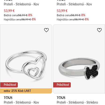
Prsteň · Strieborná · Kov
Prsteň · Strieborná · Kov
Aktuálna cena
Aktuálna cena
53,99
€
53,99
€
Bežná cena
58,99 €
-8%
Bežná cena
58,99 €
-8%
Najnižšia cena
58,99 €
-8%
Najnižšia cena
58,99 €
-8%
Príležitosť
Príležitosť
extra -25% Kód: LAST
TOUS
TOUS
Prsteň · Strieborná · Kov
Prsteň · Strieborná · Striebro