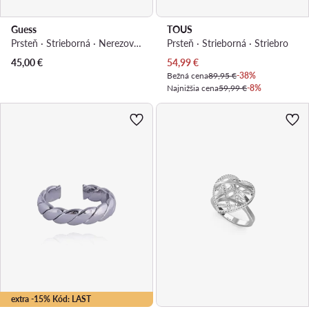
Guess
TOUS
Prsteň · Strieborná · Nerezová oceľ
Prsteň · Strieborná · Striebro
Aktuálna cena
45,00
€
54,99
€
Bežná cena
89,95 €
-38%
Najnižšia cena
59,99 €
-8%
extra -15% Kód: LAST