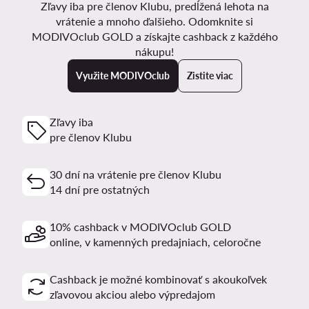
Zľavy iba pre členov Klubu, predĺžená lehota na
vrátenie a mnoho ďalšieho. Odomknite si
MODIVOclub GOLD a získajte cashback z každého
nákupu!
Využite MODIVOclub
Zistite viac
Zľavy iba
pre členov Klubu
30 dní na vrátenie pre členov Klubu
14 dní pre ostatných
10% cashback v MODIVOclub GOLD
online, v kamenných predajniach, celoročne
Cashback je možné kombinovať s akoukoľvek
zľavovou akciou alebo výpredajom