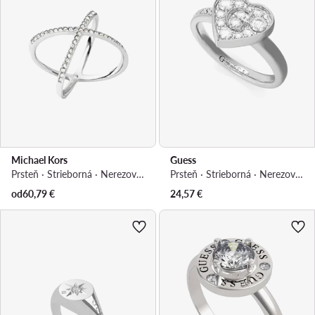
Michael Kors
Guess
Prsteň · Strieborná · Nerezová oceľ, Sklo
Prsteň · Strieborná · Nerezová oceľ
od
60,79
€
24,57
€