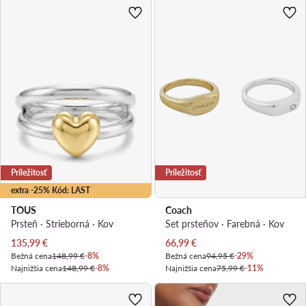
Príležitosť
Príležitosť
extra -25% Kód: LAST
TOUS
Coach
Prsteň · Strieborná · Kov
Set prsteňov · Farebná · Kov
Aktuálna cena
Aktuálna cena
135,99
€
66,99
€
Bežná cena
148,99 €
-8%
Bežná cena
94,95 €
-29%
Najnižšia cena
148,99 €
-8%
Najnižšia cena
75,99 €
-11%