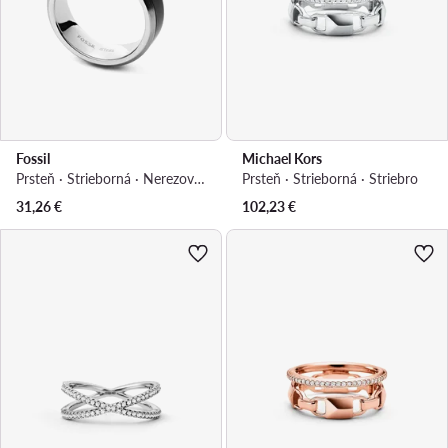
Fossil
Michael Kors
Prsteň · Strieborná · Nerezová oceľ
Prsteň · Strieborná · Striebro
31,26
€
102,23
€