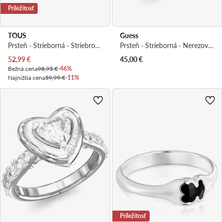
Príležitosť
TOUS
Guess
Prsteň · Strieborná · Striebro 925
Prsteň · Strieborná · Nerezová oceľ
Aktuálna cena
52,99
€
45,00
€
Bežná cena
98,95 €
-46%
Najnižšia cena
59,99 €
-11%
Príležitosť