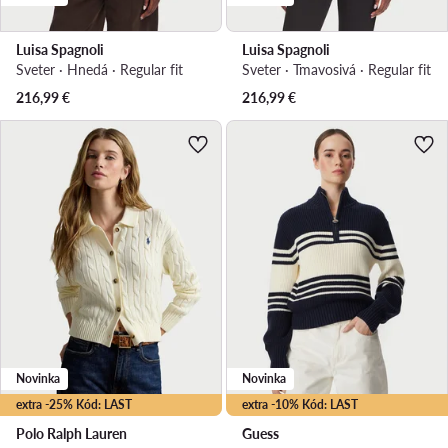
Luisa Spagnoli
Luisa Spagnoli
Sveter · Hnedá · Regular fit
Sveter · Tmavosivá · Regular fit
216,99
€
216,99
€
Novinka
Novinka
extra -25% Kód: LAST
extra -10% Kód: LAST
Polo Ralph Lauren
Guess