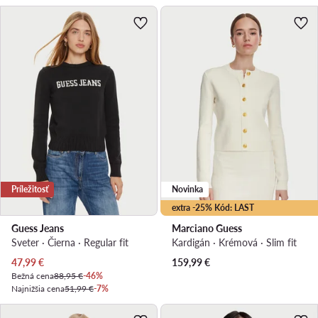
Príležitosť
Novinka
extra -25% Kód: LAST
Guess Jeans
Marciano Guess
Sveter · Čierna · Regular fit
Kardigán · Krémová · Slim fit
Aktuálna cena
47,99
€
159,99
€
Bežná cena
88,95 €
-46%
Najnižšia cena
51,99 €
-7%