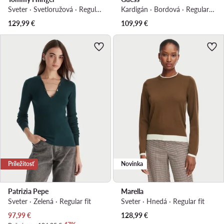
Sveter · Svetloružová · Regular fit
Kardigán · Bordová · Regular fit
129,99
€
109,99
€
Príležitosť
Novinka
Patrizia Pepe
Marella
Sveter · Zelená · Regular fit
Sveter · Hnedá · Regular fit
Aktuálna cena
97,99
€
128,99
€