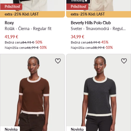
Trending
Príležitosť
Príležitosť
extra -25% Kód: LAST
extra -25% Kód: LAST
Roxy
Beverly Hills Polo Club
Rolák · Čierna · Regular fit
Sveter · Tmavomodrá · Regular fit
Aktuálna cena
Aktuálna cena
41,99
€
34,99
€
Bežná cena
84,95 €
-50%
Bežná cena
63,99 €
-45%
Najnižšia cena
46,99 €
-10%
Najnižšia cena
38,99 €
-10%
Novinka
Novinka