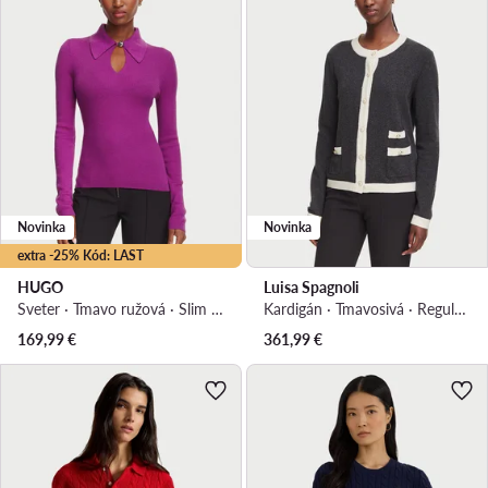
Novinka
Novinka
extra -25% Kód: LAST
HUGO
Luisa Spagnoli
Sveter · Tmavo ružová · Slim fit
Kardigán · Tmavosivá · Regular fit
169,99
€
361,99
€