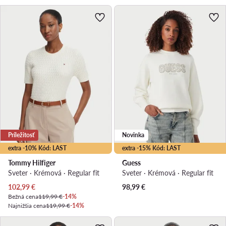
Príležitosť
Novinka
extra -10% Kód: LAST
extra -15% Kód: LAST
Tommy Hilfiger
Guess
Sveter · Krémová · Regular fit
Sveter · Krémová · Regular fit
Aktuálna cena
102,99
€
98,99
€
Bežná cena
119,99 €
-14%
Najnižšia cena
119,99 €
-14%