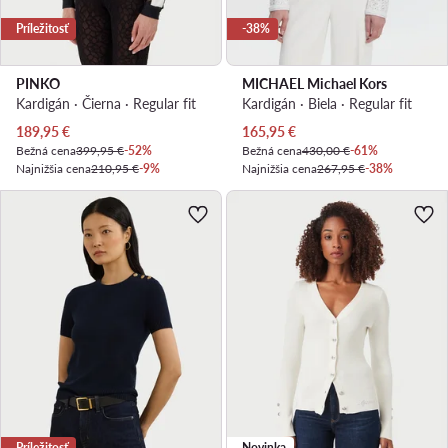
Príležitosť
-38%
PINKO
MICHAEL Michael Kors
Kardigán · Čierna · Regular fit
Kardigán · Biela · Regular fit
Aktuálna cena
Aktuálna cena
189,95
€
165,95
€
Bežná cena
399,95 €
-52%
Bežná cena
430,00 €
-61%
Najnižšia cena
210,95 €
-9%
Najnižšia cena
267,95 €
-38%
Príležitosť
Novinka