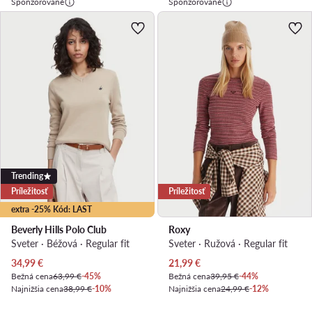
Sponzorované
Sponzorované
Trending
Príležitosť
Príležitosť
extra -25% Kód: LAST
Beverly Hills Polo Club
Roxy
Sveter · Béžová · Regular fit
Sveter · Ružová · Regular fit
Aktuálna cena
Aktuálna cena
34,99
€
21,99
€
Bežná cena
63,99 €
-45%
Bežná cena
39,95 €
-44%
Najnižšia cena
38,99 €
-10%
Najnižšia cena
24,99 €
-12%