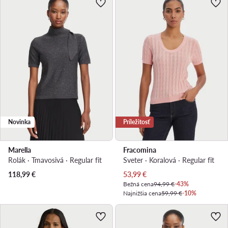
Novinka
Príležitosť
Marella
Fracomina
Rolák · Tmavosivá · Regular fit
Sveter · Koralová · Regular fit
Aktuálna cena
118,99
€
53,99
€
Bežná cena
94,99 €
-43%
Najnižšia cena
59,99 €
-10%