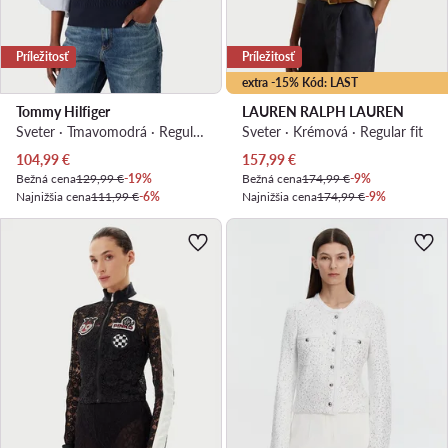
Príležitosť
Príležitosť
extra -15% Kód: LAST
Tommy Hilfiger
LAUREN RALPH LAUREN
Sveter · Tmavomodrá · Regular fit
Sveter · Krémová · Regular fit
Aktuálna cena
Aktuálna cena
104,99
€
157,99
€
Bežná cena
129,99 €
-19%
Bežná cena
174,99 €
-9%
Najnižšia cena
111,99 €
-6%
Najnižšia cena
174,99 €
-9%