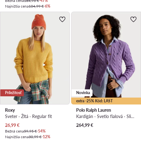
Bežná cena
184,95 €
-47%
Najnižšia cena
104,99 €
-6%
Príležitosť
Novinka
extra -25% Kód: LAST
Roxy
Polo Ralph Lauren
Sveter · Žltá · Regular fit
Kardigán · Svetlo fialová · Slim fit
Aktuálna cena
26,99
€
264,99
€
Bežná cena
59,95 €
-54%
Najnižšia cena
30,99 €
-12%