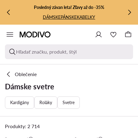
PREJSŤ NA HLAVNÝ OBSAH
PREJSŤ NA VYHĽADÁVANIE
Posledný závan leta! Zľavy až do -35%
DÁMSKE
PÁNSKE
KABELKY
Hľadať značku, produkt, štýl
Oblečenie
Dámske svetre
Kardigány
Roláky
Svetre
Produkty: 2 714