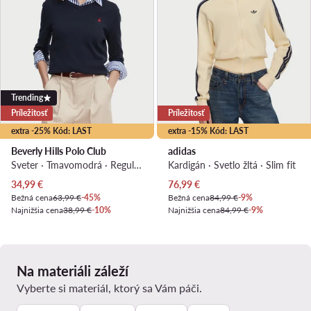
Trending
Príležitosť
Príležitosť
extra -25% Kód: LAST
extra -15% Kód: LAST
Beverly Hills Polo Club
adidas
Sveter · Tmavomodrá · Regular fit
Kardigán · Svetlo žltá · Slim fit
Aktuálna cena
Aktuálna cena
34,99
€
76,99
€
Bežná cena
63,99 €
-45%
Bežná cena
84,99 €
-9%
Najnižšia cena
38,99 €
-10%
Najnižšia cena
84,99 €
-9%
Na materiáli záleží
Vyberte si materiál, ktorý sa Vám páči.