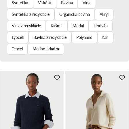
Syntetika
Viskóza
Bavlna
Vlna
Syntetika z recyklácie
Organická bavlna
Akryl
Vlna z recyklácie
Kašmír
Modal
Hodváb
Lyocell
Bavlna z recyklácie
Polyamid
Ľan
Tencel
Merino priadza