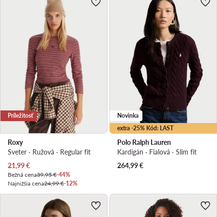
Príležitosť
Novinka
extra -25% Kód: LAST
Roxy
Polo Ralph Lauren
Sveter · Ružová · Regular fit
Kardigán · Fialová · Slim fit
Aktuálna cena
21,99
€
264,99
€
Bežná cena
39,95 €
-44%
Najnižšia cena
24,99 €
-12%