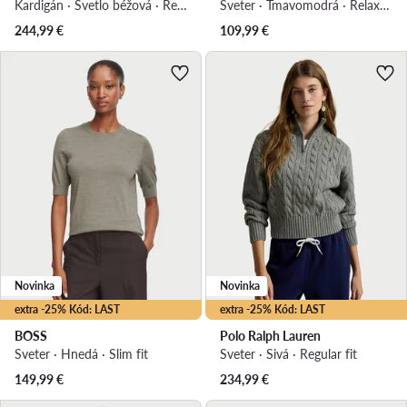
Kardigán · Svetlo béžová · Regular fit
Sveter · Tmavomodrá · Relaxed fit
244,99
€
109,99
€
Novinka
Novinka
extra -25% Kód: LAST
extra -25% Kód: LAST
BOSS
Polo Ralph Lauren
Sveter · Hnedá · Slim fit
Sveter · Sivá · Regular fit
149,99
€
234,99
€