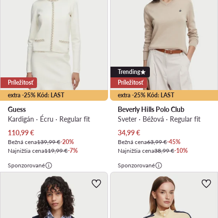
Trending
Príležitosť
Príležitosť
extra -25% Kód: LAST
extra -25% Kód: LAST
Guess
Beverly Hills Polo Club
Kardigán · Écru · Regular fit
Sveter · Béžová · Regular fit
Aktuálna cena
Aktuálna cena
110,99
€
34,99
€
Bežná cena
139,99 €
-20%
Bežná cena
63,99 €
-45%
Najnižšia cena
119,99 €
-7%
Najnižšia cena
38,99 €
-10%
Sponzorované
Sponzorované