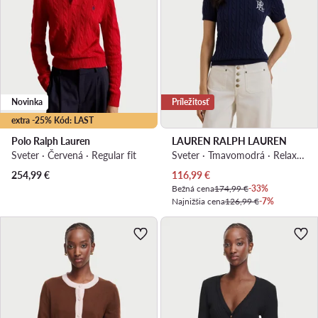
Novinka
Príležitosť
extra -25% Kód: LAST
Polo Ralph Lauren
LAUREN RALPH LAUREN
Sveter · Červená · Regular fit
Sveter · Tmavomodrá · Relaxed fit
Aktuálna cena
254,99
€
116,99
€
Bežná cena
174,99 €
-33%
Najnižšia cena
126,99 €
-7%