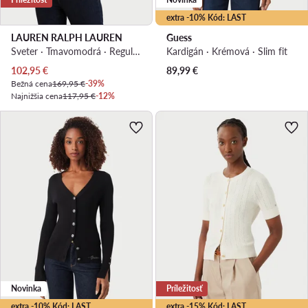
extra -10% Kód: LAST
LAUREN RALPH LAUREN
Guess
Sveter · Tmavomodrá · Regular fit
Kardigán · Krémová · Slim fit
Aktuálna cena
102,95
€
89,99
€
Bežná cena
169,95 €
-39%
Najnižšia cena
117,95 €
-12%
Novinka
Príležitosť
extra -10% Kód: LAST
extra -15% Kód: LAST