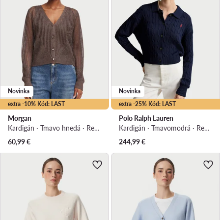
Novinka
Novinka
extra -10% Kód: LAST
extra -25% Kód: LAST
Morgan
Polo Ralph Lauren
Kardigán · Tmavo hnedá · Regular fit
Kardigán · Tmavomodrá · Regular fit
60,99
€
244,99
€