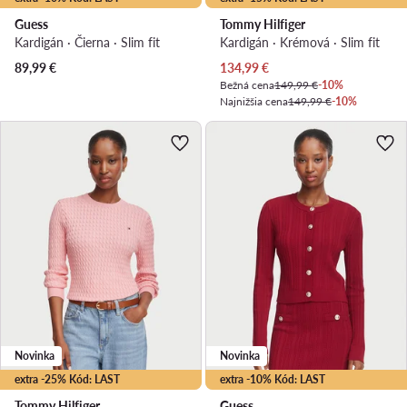
Guess
Tommy Hilfiger
Kardigán · Čierna · Slim fit
Kardigán · Krémová · Slim fit
Aktuálna cena
89,99
€
134,99
€
Bežná cena
149,99 €
-10%
Najnižšia cena
149,99 €
-10%
Novinka
Novinka
extra -25% Kód: LAST
extra -10% Kód: LAST
Tommy Hilfiger
Guess