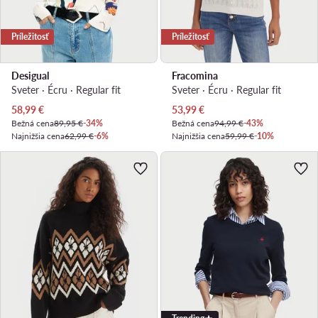
Príležitosť
Príležitosť
Desigual
Fracomina
Sveter · Écru · Regular fit
Sveter · Écru · Regular fit
Aktuálna cena
Aktuálna cena
58,99
€
53,99
€
Bežná cena
89,95 €
-34%
Bežná cena
94,99 €
-43%
Najnižšia cena
62,99 €
-6%
Najnižšia cena
59,99 €
-10%