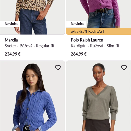
Novinka
Novinka
extra -25% Kód: LAST
Marella
Polo Ralph Lauren
Sveter · Béžová · Regular fit
Kardigán · Ružová · Slim fit
234,99
€
264,99
€