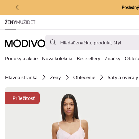
Posledný 
PREJSŤ NA HLAVNÝ OBSAH
ŽENY
MUŽI
DETI
PREJSŤ NA VYHĽADÁVANIE
Ponuky a akcie
Nová kolekcia
Bestsellery
Značky
Obleč
Hlavná stránka
Ženy
Oblečenie
Šaty a overaly
Príležitosť