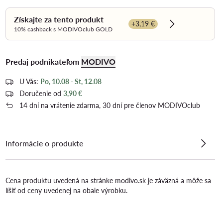
Získajte za tento produkt
+3,19 €
Dowiedz się wi
10% cashback s MODIVOclub GOLD
Predaj podnikateľom
MODIVO
U Vás:
Po, 10.08 - St, 12.08
Doručenie od
3,90 €
14 dní na vrátenie zdarma, 30 dní pre členov MODIVOclub
Informácie o produkte
Cena produktu uvedená na stránke modivo.sk je záväzná a môže sa
líšiť od ceny uvedenej na obale výrobku.