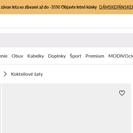
závan leta so zľavami až do -35%! Objavte letné kúsky
DÁMSKE
PÁNSKE
enie
Obuv
Kabelky
Doplnky
Šport
Premium
MODIVOcl
Kokteilové šaty