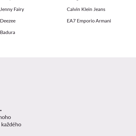
Jenny Fairy
Calvin Klein Jeans
Deezee
EA7 Emporio Armani
Badura
.
mnoho
z každého