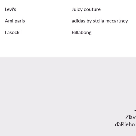
Levi's
Juicy couture
Ami paris
adidas by stella mccartney
Lasocki
Billabong
Zľav
ďalšieho