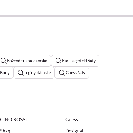
Kožená sukna damska
Karl Lagerfeld šaty
Body
Leginy dámske
Guess šaty
Kokteilove šaty
Riflové šaty
Triumph podprsenky
s bunda damska
Fialove šaty
kožená bunda
GINO ROSSI
Guess
Shaq
Desigual