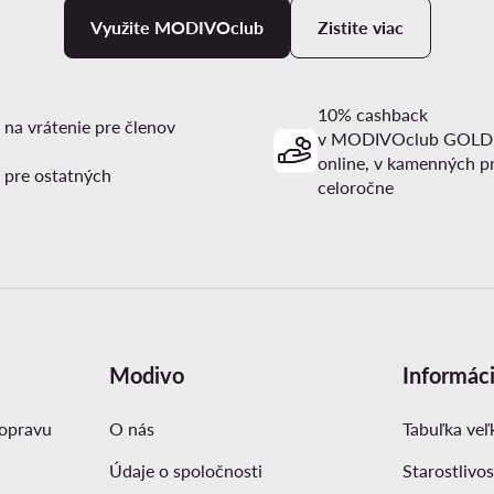
Využite MODIVOclub
Zistite viac
10% cashback
 na vrátenie pre členov
v MODIVOclub GOLD
online, v kamenných p
 pre ostatných
celoročne
Modivo
Informác
dopravu
O nás
Tabuľka veľ
Údaje o spoločnosti
Starostlivos