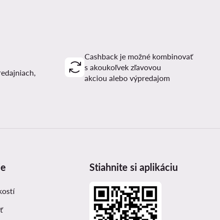
Cashback je možné kombinovať
s akoukoľvek zľavovou
redajniach,
akciou alebo výpredajom
ie
Stiahnite si aplikáciu
kostí
ť