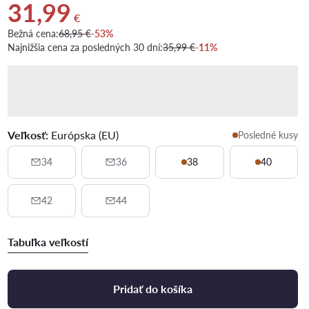
31,99
Aktuálna cena 31,99 €
€
Bežná cena:
68,95 €
-53%
Najnižšia cena za posledných 30 dní:
35,99 €
-11%
Veľkosť:
Európska (EU)
Posledné kusy
34
36
38
40
42
44
Tabuľka veľkostí
Pridať do košíka