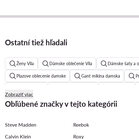
Ostatní tiež hľadali
Ženy Vila
Dámske oblečenie Vila
Dámske šaty a ov
Plazove oblecenie damske
Gant mikina damska
P
Dámske tricka
Letne šaty dámske
Zelene šaty
Zobraziť viac
Jednodielne plavky dámske
Čierne plesove šaty
P
Obľúbené značky v tejto kategórii
Bootcut rifle damske
Ralph Lauren mikina damska
Steve Madden
Reebok
Guess tričko dámske
Calvin Klein
Roxy