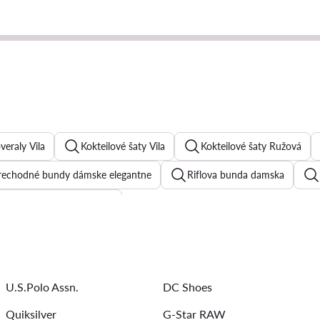
eraly Vila
Kokteilové šaty Vila
Kokteilové šaty Ružová
rechodné bundy dámske elegantne
Riflova bunda damska
Riflova sukna damska
lisovana sukna
Levi'sifle dámske
Trenčkot damsky
Desigual šaty
Overaly dámske
Večerné šaty
Gues
U.S.Polo Assn.
DC Shoes
Quiksilver
G-Star RAW