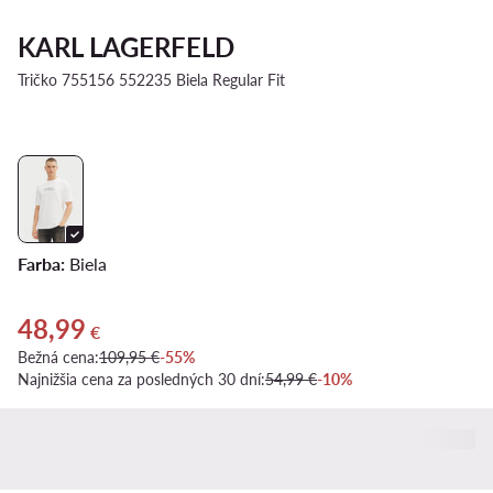
KARL LAGERFELD
Tričko 755156 552235 Biela Regular Fit
Farba:
Biela
48,99
Aktuálna cena 48,99 €
€
Bežná cena:
109,95 €
-55%
Najnižšia cena za posledných 30 dní:
54,99 €
-10%