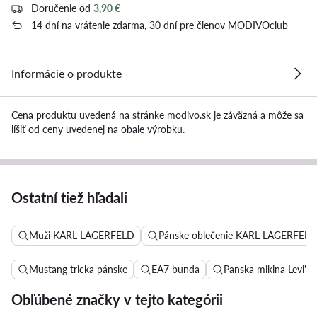
Doručenie od
3,90 €
14 dní na vrátenie zdarma, 30 dní pre členov MODIVOclub
Informácie o produkte
Cena produktu uvedená na stránke modivo.sk je záväzná a môže sa
líšiť od ceny uvedenej na obale výrobku.
Ostatní tiež hľadali
Muži KARL LAGERFELD
Pánske oblečenie KARL LAGERFELD
Mustang tricka pánske
EA7 bunda
Panska mikina Levi's
Obľúbené značky v tejto kategórii