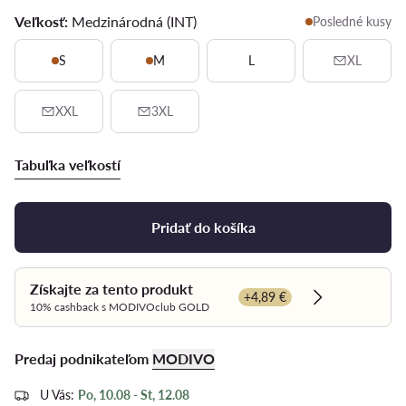
Veľkosť:
Medzinárodná (INT)
Posledné kusy
S
M
L
XL
XXL
3XL
Tabuľka veľkostí
Pridať do košíka
Získajte za tento produkt
+4,89 €
Dowiedz się w
10% cashback s MODIVOclub GOLD
Predaj podnikateľom
MODIVO
U Vás:
Po, 10.08 - St, 12.08