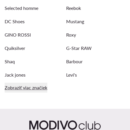
Selected homme
Reebok
DC Shoes
Mustang
GINO ROSSI
Roxy
Quiksilver
G-Star RAW
Shaq
Barbour
Jack jones
Levi's
Zobraziť viac značiek