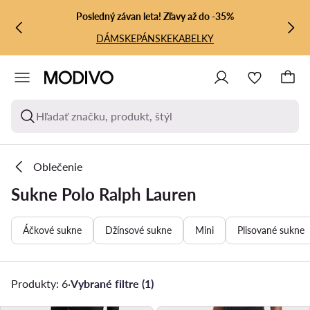
PREJSŤ NA HLAVNÝ OBSAH
PREJSŤ NA VYHĽADÁVANIE
Posledný závan leta! Zľavy až do -35%
DÁMSKE
PÁNSKE
KABELKY
Hľadať značku, produkt, štýl
Oblečenie
Sukne Polo Ralph Lauren
Áčkové sukne
Džínsové sukne
Mini
Plisované sukne
Produkty: 6
·
Vybrané filtre (1)