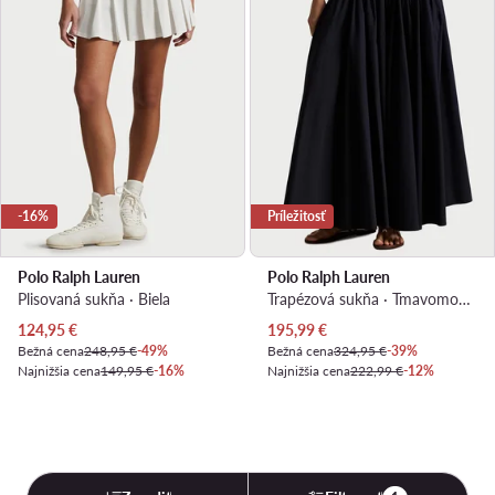
-16%
Príležitosť
Polo Ralph Lauren
Polo Ralph Lauren
Plisovaná sukňa · Biela
Trapézová sukňa · Tmavomodrá
Aktuálna cena
Aktuálna cena
124,95
€
195,99
€
Bežná cena
248,95 €
-49%
Bežná cena
324,95 €
-39%
Najnižšia cena
149,95 €
-16%
Najnižšia cena
222,99 €
-12%