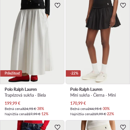
Príležitosť
-22%
Polo Ralph Lauren
Polo Ralph Lauren
Trapézová sukňa · Biela
Mini sukňa · Čierna · Mini
Aktuálna cena
Aktuálna cena
199,99
€
170,99
€
Bežná cena
324,95 €
-38%
Bežná cena
244,95 €
-30%
Najnižšia cena
227,99 €
-12%
Najnižšia cena
219,99 €
-22%