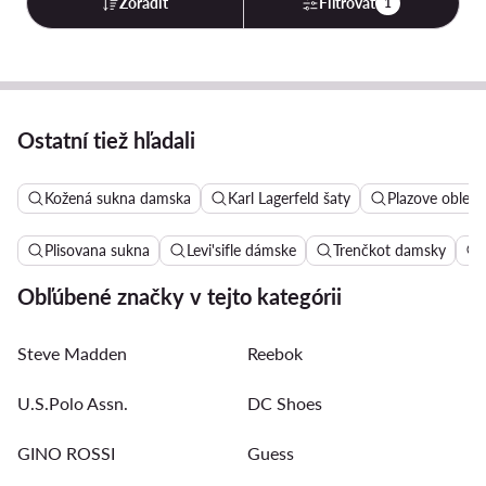
Zoradiť
Filtrovať
1
Ostatní tiež hľadali
Kožená sukna damska
Karl Lagerfeld šaty
Plazove oblec
Plisovana sukna
Levi'sifle dámske
Trenčkot damsky
Obľúbené značky v tejto kategórii
Steve Madden
Reebok
U.S.Polo Assn.
DC Shoes
GINO ROSSI
Guess