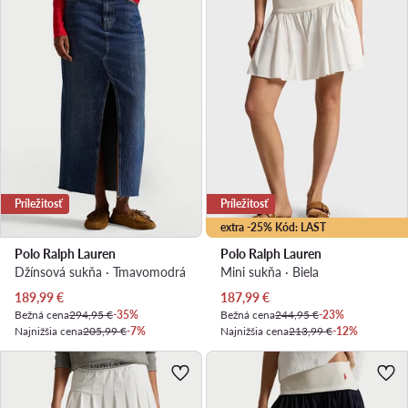
Príležitosť
Príležitosť
extra -25% Kód: LAST
Polo Ralph Lauren
Polo Ralph Lauren
Džínsová sukňa · Tmavomodrá
Mini sukňa · Biela
Aktuálna cena
Aktuálna cena
189,99
€
187,99
€
Bežná cena
294,95 €
-35%
Bežná cena
244,95 €
-23%
Najnižšia cena
205,99 €
-7%
Najnižšia cena
213,99 €
-12%