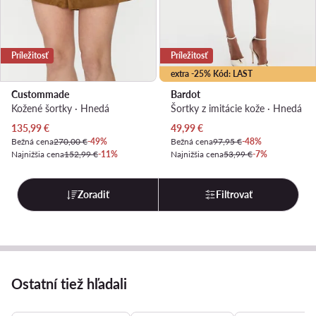
Príležitosť
Príležitosť
extra -25% Kód: LAST
Custommade
Bardot
Kožené šortky · Hnedá
Šortky z imitácie kože · Hnedá
Aktuálna cena
Aktuálna cena
135,99
€
49,99
€
Bežná cena
270,00 €
-49%
Bežná cena
97,95 €
-48%
Najnižšia cena
152,99 €
-11%
Najnižšia cena
53,99 €
-7%
Zoradiť
Filtrovať
Ostatní tiež hľadali