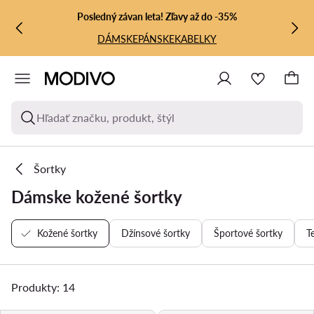
PREJSŤ NA HLAVNÝ OBSAH
PREJSŤ NA VYHĽADÁVANIE
Posledný závan leta! Zľavy až do -35%
DÁMSKE
PÁNSKE
KABELKY
Hľadať značku, produkt, štýl
Šortky
Dámske kožené šortky
Kožené šortky
Džínsové šortky
Športové šortky
T
Produkty: 14