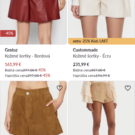
-45%
extra -25% Kód: LAST
Gestuz
Custommade
Kožené šortky · Bordová
Kožené šortky · Écru
Aktuálna cena
Aktuálna cena
161,99
€
231,99
€
Bežná cena
297,00 €
-45%
Bežná cena
357,00 €
Najnižšia cena
297,00 €
-45%
Najnižšia cena
194,99 €