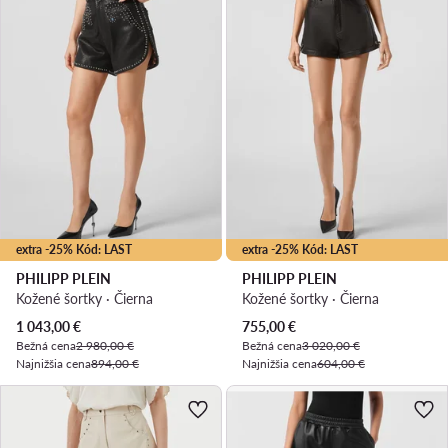
extra -25% Kód: LAST
extra -25% Kód: LAST
PHILIPP PLEIN
PHILIPP PLEIN
Kožené šortky · Čierna
Kožené šortky · Čierna
Aktuálna cena
Aktuálna cena
1 043,00
€
755,00
€
Bežná cena
2 980,00 €
Bežná cena
3 020,00 €
Najnižšia cena
894,00 €
Najnižšia cena
604,00 €