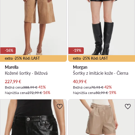
-16%
-19%
extra -25% Kód: LAST
extra -25% Kód: LAST
Marella
Morgan
Kožené šortky · Béžová
Šortky z imitácie kože · Čierna
Aktuálna cena
Aktuálna cena
227,99
€
40,99
€
Bežná cena
388,99 €
-41%
Bežná cena
70,95 €
-42%
Najnižšia cena
272,99 €
-16%
Najnižšia cena
50,99 €
-19%