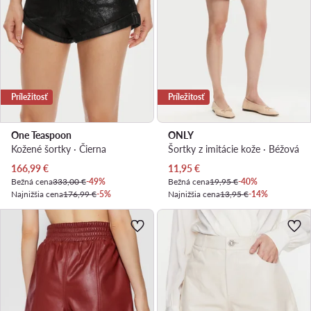
Príležitosť
Príležitosť
One Teaspoon
ONLY
Kožené šortky · Čierna
Šortky z imitácie kože · Béžová
Aktuálna cena
Aktuálna cena
166,99
€
11,95
€
Bežná cena
333,00 €
-49%
Bežná cena
19,95 €
-40%
Najnižšia cena
176,99 €
-5%
Najnižšia cena
13,95 €
-14%