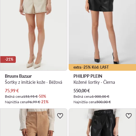
-21%
extra -25% Kód: LAST
Bruuns Bazaar
PHILIPP PLEIN
Šortky z imitácie kože · Béžová
Kožené šortky · Čierna
Aktuálna cena
Aktuálna cena
75,99
€
550,00
€
Bežná cena
153,95 €
-50%
Bežná cena
1 000,00 €
Najnižšia cena
96,99 €
-21%
Najnižšia cena
500,00 €