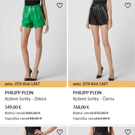
extra -25% Kód: LAST
extra -25% Kód: LAST
PHILIPP PLEIN
PHILIPP PLEIN
Kožené šortky · Zelená
Kožené šortky · Čierna
Aktuálna cena
Aktuálna cena
549,00
€
768,00
€
Bežná cena
1 830,00 €
Bežná cena
3 070,00 €
Najnižšia cena
458,00 €
Najnižšia cena
614,00 €