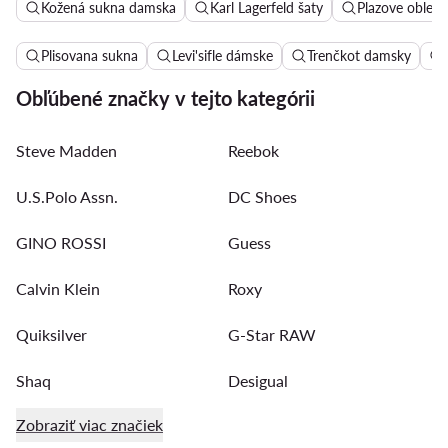
Kožená sukna damska
Karl Lagerfeld šaty
Plazove oblec
Plisovana sukna
Levi'sifle dámske
Trenčkot damsky
Obľúbené značky v tejto kategórii
Steve Madden
Reebok
U.S.Polo Assn.
DC Shoes
GINO ROSSI
Guess
Calvin Klein
Roxy
Quiksilver
G-Star RAW
Shaq
Desigual
Zobraziť viac značiek