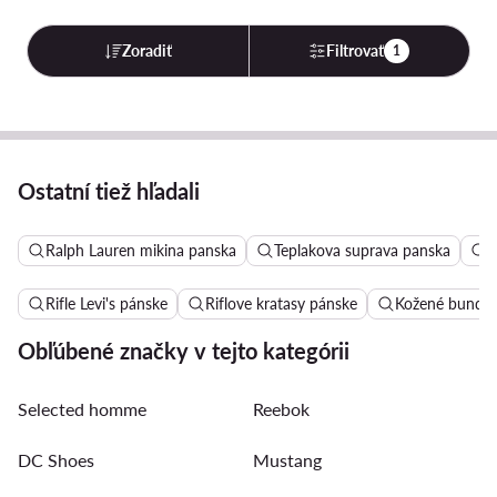
Zoradiť
Filtrovať
1
Ostatní tiež hľadali
Ralph Lauren mikina panska
Teplakova suprava panska
C
Rifle Levi's pánske
Riflove kratasy pánske
Kožené bundy 
Obľúbené značky v tejto kategórii
Selected homme
Reebok
DC Shoes
Mustang