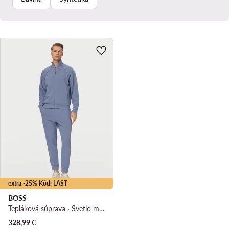
extra -25% Kód: LAST
BOSS
Tepláková súprava · Svetlo modrá
328,99
€