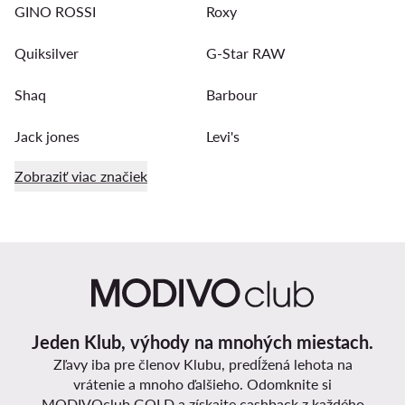
GINO ROSSI
Roxy
Quiksilver
G-Star RAW
Shaq
Barbour
Jack jones
Levi's
Zobraziť viac značiek
Jeden Klub, výhody na mnohých miestach.
Zľavy iba pre členov Klubu, predĺžená lehota na
vrátenie a mnoho ďalšieho. Odomknite si
MODIVOclub GOLD a získajte cashback z každého