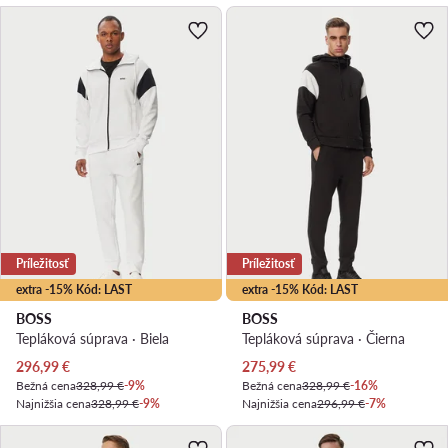
Príležitosť
Príležitosť
extra -15% Kód: LAST
extra -15% Kód: LAST
BOSS
BOSS
Tepláková súprava · Biela
Tepláková súprava · Čierna
Aktuálna cena
Aktuálna cena
296,99
€
275,99
€
Bežná cena
328,99 €
-9%
Bežná cena
328,99 €
-16%
Najnižšia cena
328,99 €
-9%
Najnižšia cena
296,99 €
-7%