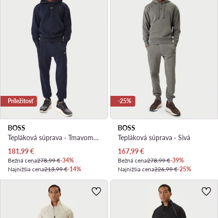
Príležitosť
-25%
BOSS
BOSS
Tepláková súprava · Tmavomodrá
Tepláková súprava · Sivá
Aktuálna cena
Aktuálna cena
181,99
€
167,99
€
Bežná cena
278,99 €
-34%
Bežná cena
278,99 €
-39%
Najnižšia cena
213,99 €
-14%
Najnižšia cena
226,99 €
-25%