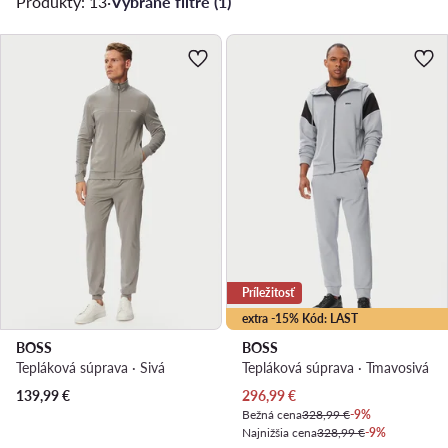
Produkty: 13
·
Vybrané filtre (1)
Príležitosť
extra -15% Kód: LAST
BOSS
BOSS
Tepláková súprava · Sivá
Tepláková súprava · Tmavosivá
Aktuálna cena
139,99
€
296,99
€
Bežná cena
328,99 €
-9%
Najnižšia cena
328,99 €
-9%