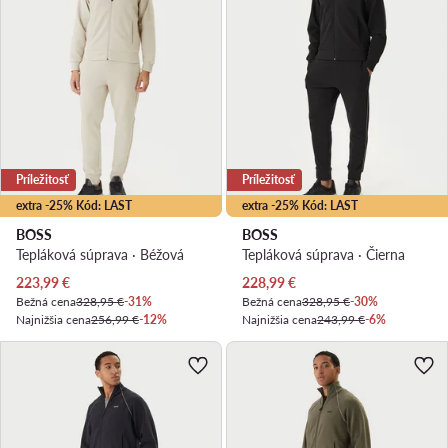
Príležitosť
Príležitosť
extra -25% Kód: LAST
extra -25% Kód: LAST
BOSS
BOSS
Tepláková súprava · Béžová
Tepláková súprava · Čierna
Aktuálna cena
Aktuálna cena
223,99
€
228,99
€
Bežná cena
328,95 €
-31%
Bežná cena
328,95 €
-30%
Najnižšia cena
256,99 €
-12%
Najnižšia cena
243,99 €
-6%