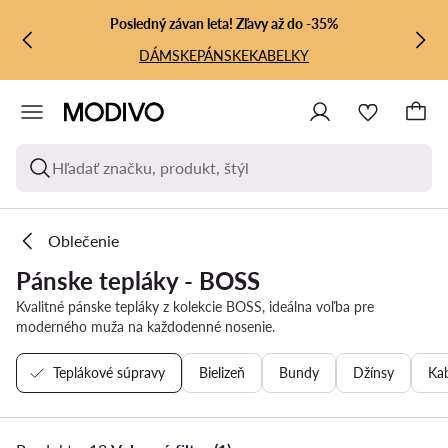
PREJSŤ NA HLAVNÝ OBSAH
PREJSŤ NA VYHĽADÁVANIE
Posledný závan leta! Zľavy až do -35%
DÁMSKE
PÁNSKE
KABELKY
Hľadať značku, produkt, štýl
Oblečenie
Pánske tepláky - BOSS
Kvalitné pánske tepláky z kolekcie BOSS, ideálna voľba pre
moderného muža na každodenné nosenie.
Teplákové súpravy
Bielizeň
Bundy
Džínsy
Ka