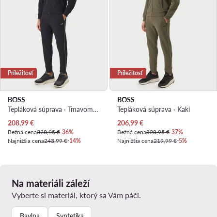
Príležitosť
Príležitosť
BOSS
BOSS
Tepláková súprava · Tmavomodrá
Tepláková súprava · Kaki
Aktuálna cena
Aktuálna cena
208,99
€
206,99
€
Bežná cena
328,95 €
-36%
Bežná cena
328,95 €
-37%
Najnižšia cena
243,99 €
-14%
Najnižšia cena
219,99 €
-5%
Na materiáli záleží
Vyberte si materiál, ktorý sa Vám páči.
Bavlna
Syntetika