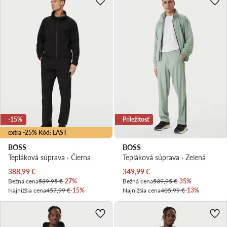
-15%
Príležitosť
extra -25% Kód: LAST
BOSS
BOSS
Tepláková súprava · Čierna
Tepláková súprava · Zelená
Aktuálna cena
Aktuálna cena
388,99
€
349,99
€
Bežná cena
539,95 €
-27%
Bežná cena
539,95 €
-35%
Najnižšia cena
457,99 €
-15%
Najnižšia cena
405,99 €
-13%