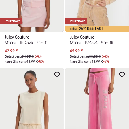
Príležitosť
Príležitosť
extra -25% Kód: LAST
Juicy Couture
Juicy Couture
Mikina · Ružová · Slim fit
Mikina · Béžová · Slim fit
Aktuálna cena
Aktuálna cena
42,99
€
45,99
€
Bežná cena
94,95 €
-54%
Bežná cena
100,00 €
-54%
Najnižšia cena
46,99 €
-8%
Najnižšia cena
48,99 €
-6%