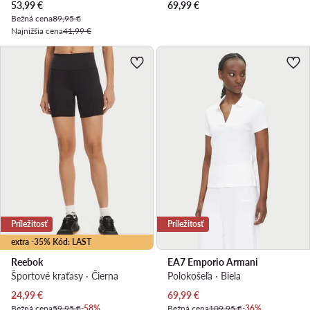
Aktuálna cena
53,99
€
69,99
€
Bežná cena
89,95 €
Najnižšia cena
41,99 €
Príležitosť
Príležitosť
extra -35% Kód: LAST
Reebok
EA7 Emporio Armani
Športové kraťasy · Čierna
Polokošeľa · Biela
Aktuálna cena
Aktuálna cena
24,99
€
69,99
€
Bežná cena
59,95 €
-58%
Bežná cena
109,95 €
-36%