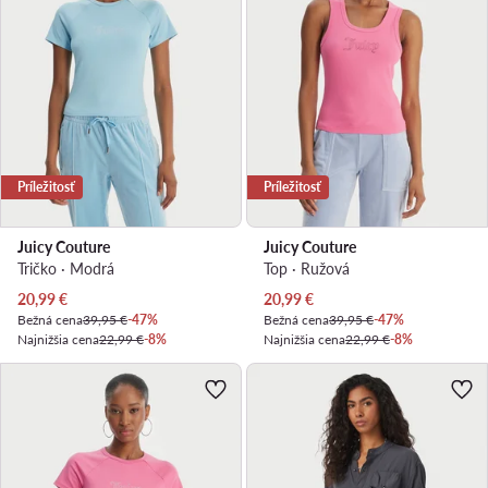
Príležitosť
Príležitosť
Juicy Couture
Juicy Couture
Tričko · Modrá
Top · Ružová
Aktuálna cena
Aktuálna cena
20,99
€
20,99
€
Bežná cena
39,95 €
-47%
Bežná cena
39,95 €
-47%
Najnižšia cena
22,99 €
-8%
Najnižšia cena
22,99 €
-8%