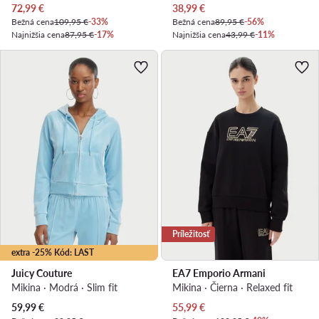
Aktuálna cena
Aktuálna cena
72,99
€
38,99
€
Bežná cena
109,95 €
-33%
Bežná cena
89,95 €
-56%
Najnižšia cena
87,95 €
-17%
Najnižšia cena
43,99 €
-11%
Príležitosť
extra -25% Kód: LAST
Juicy Couture
EA7 Emporio Armani
Mikina · Modrá · Slim fit
Mikina · Čierna · Relaxed fit
Aktuálna cena
Aktuálna cena
59,99
€
55,99
€