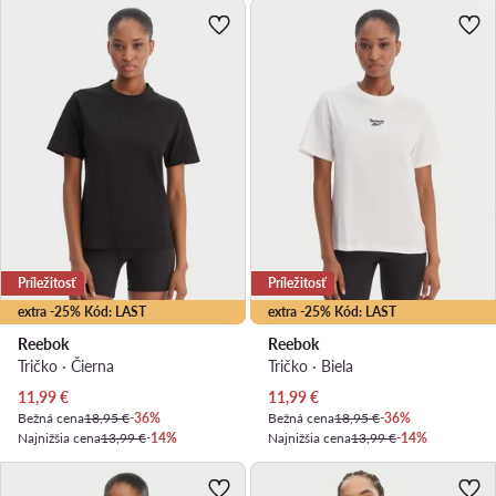
Príležitosť
Príležitosť
extra -25% Kód: LAST
extra -25% Kód: LAST
Reebok
Reebok
Tričko · Čierna
Tričko · Biela
Aktuálna cena
Aktuálna cena
11,99
€
11,99
€
Bežná cena
18,95 €
-36%
Bežná cena
18,95 €
-36%
Najnižšia cena
13,99 €
-14%
Najnižšia cena
13,99 €
-14%