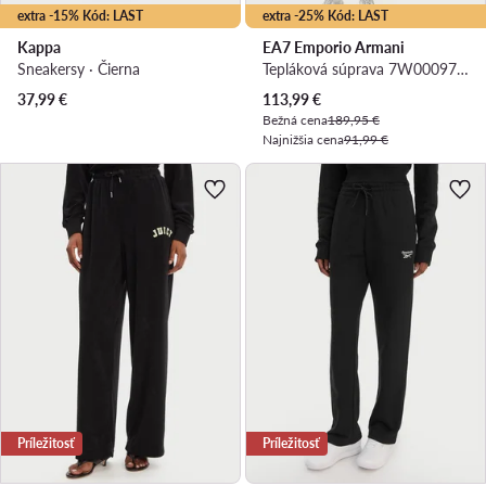
extra -15% Kód: LAST
extra -25% Kód: LAST
Kappa
EA7 Emporio Armani
Sneakersy · Čierna
Tepláková súprava 7W000976 AF12501 U0004 Écru Regular Fit
Aktuálna cena
37,99
€
113,99
€
Bežná cena
189,95 €
Najnižšia cena
91,99 €
Príležitosť
Príležitosť