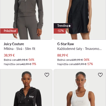
Trending
Príležitosť
-17%
Juicy Couture
G-Star Raw
Mikina · Sivá · Slim fit
Každodenné šaty · Tmavomodrá · Mini
Aktuálna cena
Aktuálna cena
38,99
€
88,99
€
Bežná cena
89,95 €
-56%
Bežná cena
139,99 €
-36%
Najnižšia cena
42,99 €
-9%
Najnižšia cena
107,99 €
-17%