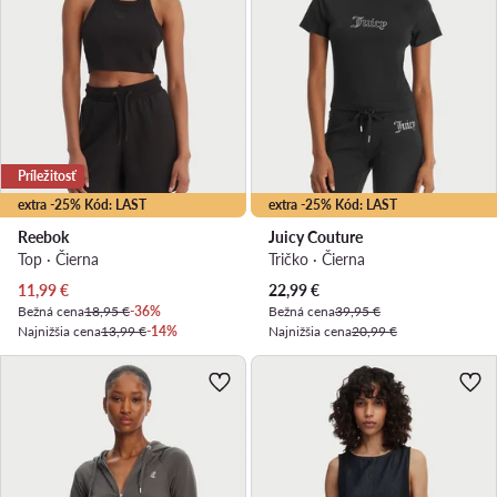
Príležitosť
extra -25% Kód: LAST
extra -25% Kód: LAST
Reebok
Juicy Couture
Top · Čierna
Tričko · Čierna
Aktuálna cena
Aktuálna cena
11,99
€
22,99
€
Bežná cena
18,95 €
-36%
Bežná cena
39,95 €
Najnižšia cena
13,99 €
-14%
Najnižšia cena
20,99 €