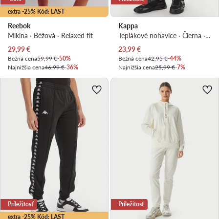
extra -25% Kód: LAST
Reebok
Kappa
Mikina · Béžová · Relaxed fit
Teplákové nohavice · Čierna · Regular fit
Aktuálna cena
Aktuálna cena
29,99
€
23,99
€
Bežná cena
59,99 €
-50%
Bežná cena
42,95 €
-44%
Najnižšia cena
46,99 €
-36%
Najnižšia cena
25,99 €
-7%
Príležitosť
Príležitosť
extra -25% Kód: LAST