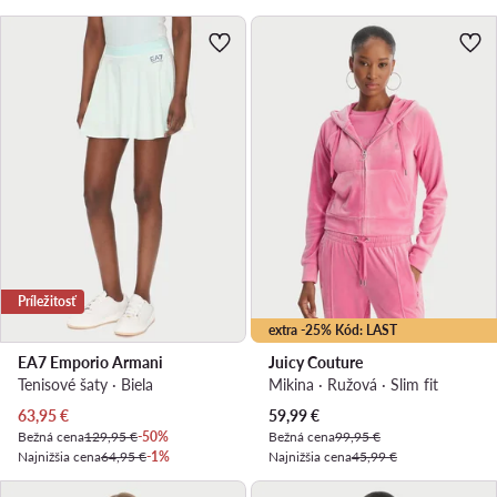
Príležitosť
extra -25% Kód: LAST
EA7 Emporio Armani
Juicy Couture
Tenisové šaty · Biela
Mikina · Ružová · Slim fit
Aktuálna cena
Aktuálna cena
63,95
€
59,99
€
Bežná cena
129,95 €
-50%
Bežná cena
99,95 €
Najnižšia cena
64,95 €
-1%
Najnižšia cena
45,99 €