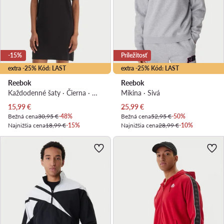
-15%
Príležitosť
extra -25% Kód: LAST
extra -25% Kód: LAST
Reebok
Reebok
Každodenné šaty · Čierna · Mini
Mikina · Sivá
Aktuálna cena
Aktuálna cena
15,99
€
25,99
€
Bežná cena
30,95 €
-48%
Bežná cena
52,95 €
-50%
Najnižšia cena
18,99 €
-15%
Najnižšia cena
28,99 €
-10%