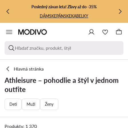
PREJSŤ NA HLAVNÝ OBSAH
PREJSŤ NA VYHĽADÁVANIE
Posledný závan leta! Zľavy až do -35%
DÁMSKE
PÁNSKE
KABELKY
Hľadať značku, produkt, štýl
Hlavná stránka
Athleisure – pohodlie a štýl v jednom
outfite
Deti
Muži
Ženy
Produkty: 1 370