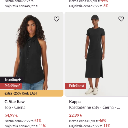
Bežná cena
99,95 €
Bežná cena
109,95 €
-49%
Najnižšia cena
45,99 €
Najnižšia cena
59,99 €
-6%
Trending
Príležitosť
Príležitosť
extra -25% Kód: LAST
G-Star Raw
Kappa
Top · Čierna
Každodenné šaty · Čierna · Midi
Aktuálna cena
Aktuálna cena
54,99
€
22,99
€
Bežná cena
79,99 €
-31%
Bežná cena
42,95 €
-46%
Najnižšia cena
61,99 €
-11%
Najnižšia cena
25,99 €
-11%