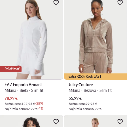
Príležitosť
extra -25% Kód: LAST
EA7 Emporio Armani
Juicy Couture
Mikina · Biela · Slim fit
Mikina · Béžová · Slim fit
Aktuálna cena
Aktuálna cena
78,99
€
55,99
€
Bežná cena
127,95 €
-38%
Bežná cena
99,95 €
Najnižšia cena
82,99 €
-4%
Najnižšia cena
46,99 €