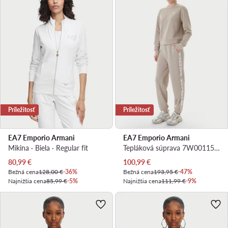
Príležitosť
Príležitosť
EA7 Emporio Armani
EA7 Emporio Armani
Mikina · Biela · Regular fit
Tepláková súprava 7W001157 AF12501 U6225 Béžová Regular Fit
Aktuálna cena
Aktuálna cena
80,99
€
100,99
€
Bežná cena
128,00 €
-36%
Bežná cena
193,95 €
-47%
Najnižšia cena
85,99 €
-5%
Najnižšia cena
111,99 €
-9%