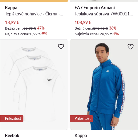
Kappa
EA7 Emporio Armani
Teplákové nohavice · Čierna · Slim fit
Tepláková súprava 7W000117 AF13135 U0004 Krémová Regular Fit
Aktuálna cena
Aktuálna cena
18,99
€
108,99
€
Bežná cena
35,95 €
-47%
Bežná cena
170,95 €
-36%
Najnižšia cena
20,99 €
-9%
Najnižšia cena
120,99 €
-9%
Príležitosť
Príležitosť
Reebok
Kappa