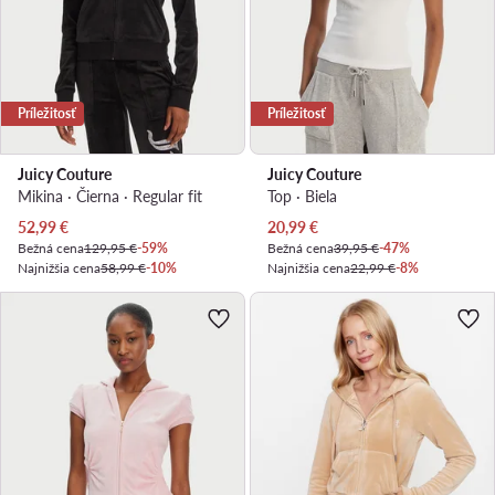
Príležitosť
Príležitosť
Juicy Couture
Juicy Couture
Mikina · Čierna · Regular fit
Top · Biela
Aktuálna cena
Aktuálna cena
52,99
€
20,99
€
Bežná cena
129,95 €
-59%
Bežná cena
39,95 €
-47%
Najnižšia cena
58,99 €
-10%
Najnižšia cena
22,99 €
-8%