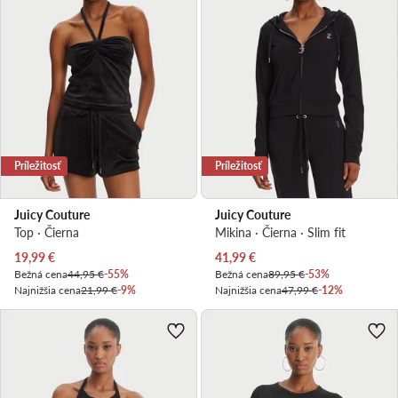
Príležitosť
Príležitosť
Juicy Couture
Juicy Couture
Top · Čierna
Mikina · Čierna · Slim fit
Aktuálna cena
Aktuálna cena
19,99
€
41,99
€
Bežná cena
44,95 €
-55%
Bežná cena
89,95 €
-53%
Najnižšia cena
21,99 €
-9%
Najnižšia cena
47,99 €
-12%