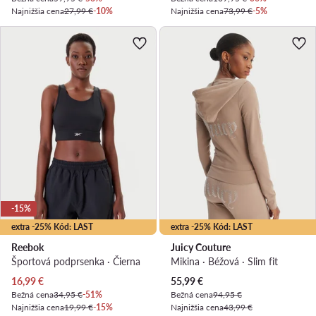
Najnižšia cena
27,99 €
-10%
Najnižšia cena
73,99 €
-5%
-15%
extra -25% Kód: LAST
extra -25% Kód: LAST
Reebok
Juicy Couture
Športová podprsenka · Čierna
Mikina · Béžová · Slim fit
Aktuálna cena
Aktuálna cena
16,99
€
55,99
€
Bežná cena
34,95 €
-51%
Bežná cena
94,95 €
Najnižšia cena
19,99 €
-15%
Najnižšia cena
43,99 €