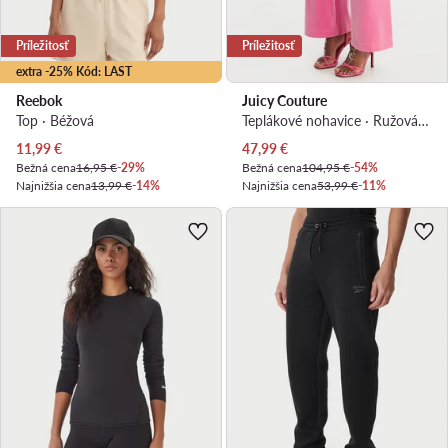
Príležitosť
Príležitosť
extra -25% Kód: LAST
Reebok
Juicy Couture
Top · Béžová
Teplákové nohavice · Ružová · Regular fit
Aktuálna cena
Aktuálna cena
11,99
€
47,99
€
Bežná cena
16,95 €
-29%
Bežná cena
104,95 €
-54%
Najnižšia cena
13,99 €
-14%
Najnižšia cena
53,99 €
-11%