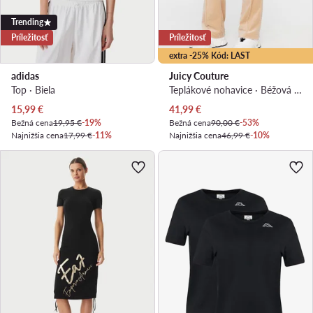
Trending
Príležitosť
Príležitosť
extra -25% Kód: LAST
adidas
Juicy Couture
Top · Biela
Teplákové nohavice · Béžová · Regular fit
Aktuálna cena
Aktuálna cena
15,99
€
41,99
€
Bežná cena
19,95 €
-19%
Bežná cena
90,00 €
-53%
Najnižšia cena
17,99 €
-11%
Najnižšia cena
46,99 €
-10%