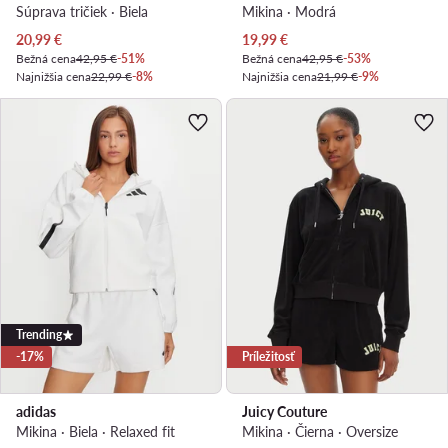
Súprava tričiek · Biela
Mikina · Modrá
Aktuálna cena
Aktuálna cena
20,99
€
19,99
€
Bežná cena
42,95 €
-51%
Bežná cena
42,95 €
-53%
Najnižšia cena
22,99 €
-8%
Najnižšia cena
21,99 €
-9%
Trending
-17%
Príležitosť
adidas
Juicy Couture
Mikina · Biela · Relaxed fit
Mikina · Čierna · Oversize