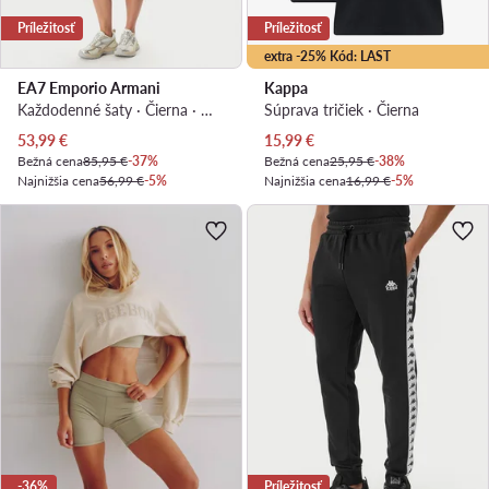
Príležitosť
Príležitosť
extra -25% Kód: LAST
EA7 Emporio Armani
Kappa
Každodenné šaty · Čierna · Midi
Súprava tričiek · Čierna
Aktuálna cena
Aktuálna cena
53,99
€
15,99
€
Bežná cena
85,95 €
-37%
Bežná cena
25,95 €
-38%
Najnižšia cena
56,99 €
-5%
Najnižšia cena
16,99 €
-5%
-36%
Príležitosť