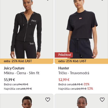
Príležitosť
extra -25% Kód: LAST
extra -25% Kód: LAST
Juicy Couture
Hunter
Mikina · Čierna · Slim fit
Tričko · Tmavomodrá
Aktuálna cena
Aktuálna cena
55,99
€
12,99
€
Bežná cena
94,95 €
Bežná cena
18,95 €
-31%
Najnižšia cena
44,99 €
Najnižšia cena
14,99 €
-13%