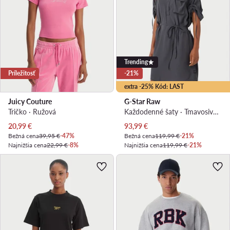
Trending
Príležitosť
-21%
extra -25% Kód: LAST
Juicy Couture
G-Star Raw
Tričko · Ružová
Každodenné šaty · Tmavosivá · Mini
Aktuálna cena
Aktuálna cena
20,99
€
93,99
€
Bežná cena
39,95 €
-47%
Bežná cena
119,99 €
-21%
Najnižšia cena
22,99 €
-8%
Najnižšia cena
119,99 €
-21%