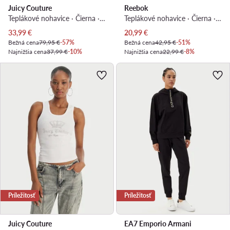
Juicy Couture
Reebok
Teplákové nohavice · Čierna · Regular fit
Teplákové nohavice · Čierna · Regular fit
Aktuálna cena
Aktuálna cena
33,99
€
20,99
€
Bežná cena
79,95 €
-57%
Bežná cena
42,95 €
-51%
Najnižšia cena
37,99 €
-10%
Najnižšia cena
22,99 €
-8%
Príležitosť
Príležitosť
Juicy Couture
EA7 Emporio Armani