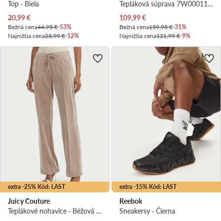
Top · Biela
Tepláková súprava 7W000117 AF13135 MC004 Čierna Regular Fit
Aktuálna cena
Aktuálna cena
20,99
€
109,99
€
Bežná cena
44,95 €
-53%
Bežná cena
159,95 €
-31%
Najnižšia cena
23,99 €
-12%
Najnižšia cena
121,99 €
-9%
extra -25% Kód: LAST
extra -15% Kód: LAST
Juicy Couture
Reebok
Teplákové nohavice · Béžová · Regular fit
Sneakersy · Čierna