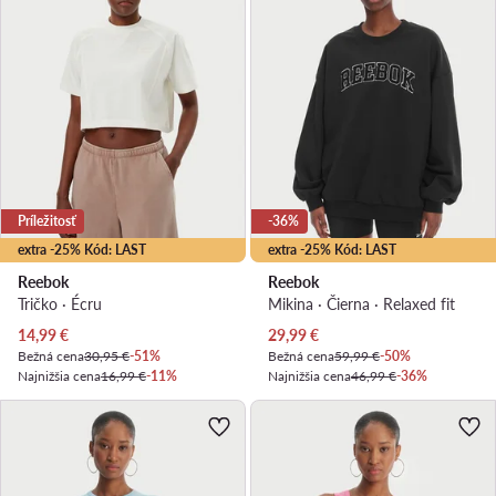
Príležitosť
-36%
extra -25% Kód: LAST
extra -25% Kód: LAST
Reebok
Reebok
Tričko · Écru
Mikina · Čierna · Relaxed fit
Aktuálna cena
Aktuálna cena
14,99
€
29,99
€
Bežná cena
30,95 €
-51%
Bežná cena
59,99 €
-50%
Najnižšia cena
16,99 €
-11%
Najnižšia cena
46,99 €
-36%