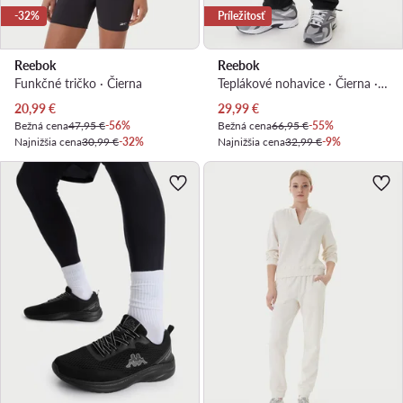
-32%
Príležitosť
Reebok
Reebok
Funkčné tričko · Čierna
Teplákové nohavice · Čierna · Regular fit
Aktuálna cena
Aktuálna cena
20,99
€
29,99
€
Bežná cena
47,95 €
-56%
Bežná cena
66,95 €
-55%
Najnižšia cena
30,99 €
-32%
Najnižšia cena
32,99 €
-9%