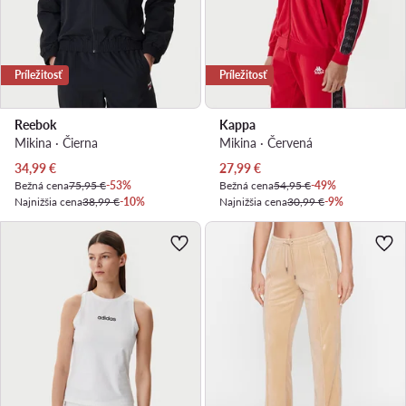
Príležitosť
Príležitosť
Reebok
Kappa
Mikina · Čierna
Mikina · Červená
Aktuálna cena
Aktuálna cena
34,99
€
27,99
€
Bežná cena
75,95 €
-53%
Bežná cena
54,95 €
-49%
Najnižšia cena
38,99 €
-10%
Najnižšia cena
30,99 €
-9%