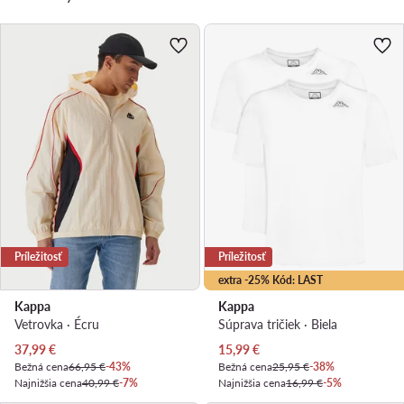
Príležitosť
Príležitosť
extra -25% Kód: LAST
Kappa
Kappa
Vetrovka · Écru
Súprava tričiek · Biela
Aktuálna cena
Aktuálna cena
37,99
€
15,99
€
Bežná cena
66,95 €
-43%
Bežná cena
25,95 €
-38%
Najnižšia cena
40,99 €
-7%
Najnižšia cena
16,99 €
-5%