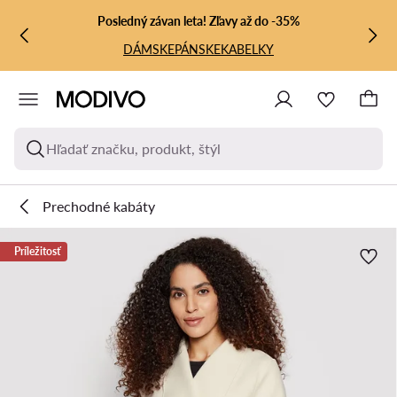
PREJSŤ NA HLAVNÝ OBSAH
PREJSŤ NA VYHĽADÁVANIE
Posledný závan leta! Zľavy až do -35%
DÁMSKE
PÁNSKE
KABELKY
Hľadať značku, produkt, štýl
Prechodné kabáty
Príležitosť