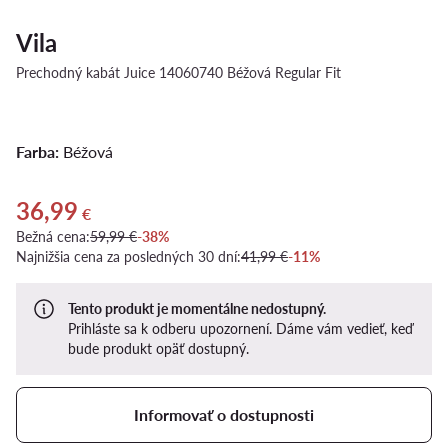
Vila
Prechodný kabát Juice 14060740 Béžová Regular Fit
Farba:
Béžová
36,99
Aktuálna cena 36,99 €
€
Bežná cena:
59,99 €
-38%
Najnižšia cena za posledných 30 dní:
41,99 €
-11%
Tento produkt je momentálne nedostupný.
Prihláste sa k odberu upozornení. Dáme vám vedieť, keď
bude produkt opäť dostupný.
Informovať o dostupnosti