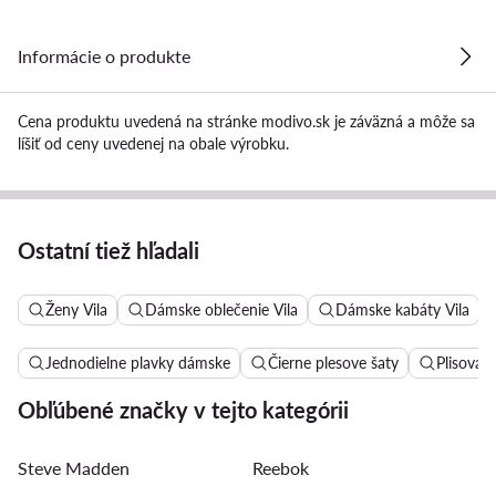
Informácie o produkte
Cena produktu uvedená na stránke modivo.sk je záväzná a môže sa
líšiť od ceny uvedenej na obale výrobku.
Ostatní tiež hľadali
Ženy Vila
Dámske oblečenie Vila
Dámske kabáty Vila
Jednodielne plavky dámske
Čierne plesove šaty
Plisovan
Obľúbené značky v tejto kategórii
Steve Madden
Reebok