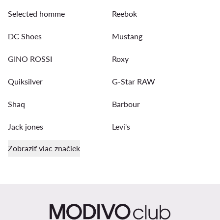
Selected homme
Reebok
DC Shoes
Mustang
GINO ROSSI
Roxy
Quiksilver
G-Star RAW
Shaq
Barbour
Jack jones
Levi's
Zobraziť viac značiek