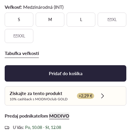
Veľkosť:
Medzinárodná (INT)
S
M
L
XL
XXL
Tabuľka veľkostí
Pridať do košíka
Získajte za tento produkt
+2,29 €
Dowiedz się w
10% cashback s MODIVOclub GOLD
Predaj podnikateľom
MODIVO
U Vás:
Po, 10.08 - St, 12.08