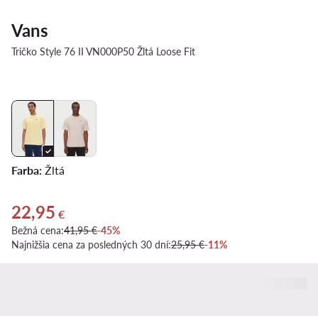
Vans
Tričko Style 76 II VN000P50 Žltá Loose Fit
Farba:
Žltá
22,95
Aktuálna cena 22,95 €
€
Bežná cena:
41,95 €
-45%
Najnižšia cena za posledných 30 dní:
25,95 €
-11%