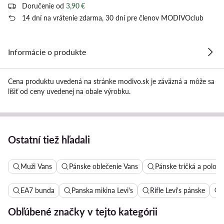
Doručenie od
3,90 €
14 dní na vrátenie zdarma, 30 dní pre členov MODIVOclub
Informácie o produkte
Cena produktu uvedená na stránke modivo.sk je záväzná a môže sa
líšiť od ceny uvedenej na obale výrobku.
Ostatní tiež hľadali
Muži Vans
Pánske oblečenie Vans
Pánske tričká a poloko
EA7 bunda
Panska mikina Levi's
Rifle Levi's pánske
Obľúbené značky v tejto kategórii