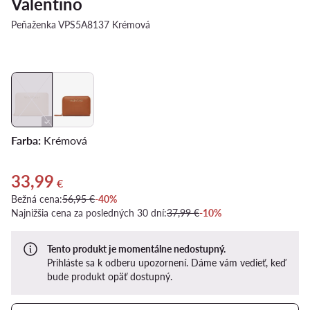
Valentino
Peňaženka VPS5A8137 Krémová
Farba:
Krémová
33,99
Aktuálna cena 33,99 €
€
Bežná cena:
56,95 €
-40%
Najnižšia cena za posledných 30 dní:
37,99 €
-10%
Tento produkt je momentálne nedostupný.
Prihláste sa k odberu upozornení. Dáme vám vedieť, keď
bude produkt opäť dostupný.