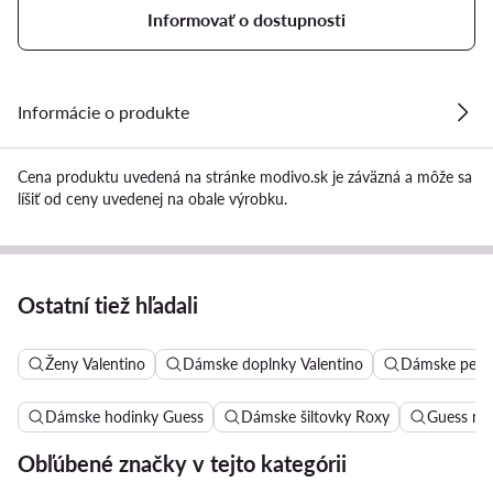
Informovať o dostupnosti
Informácie o produkte
Cena produktu uvedená na stránke modivo.sk je záväzná a môže sa
líšiť od ceny uvedenej na obale výrobku.
Ostatní tiež hľadali
Ženy Valentino
Dámske doplnky Valentino
Dámske peňaž
Dámske hodinky Guess
Dámske šiltovky Roxy
Guess na
Obľúbené značky v tejto kategórii