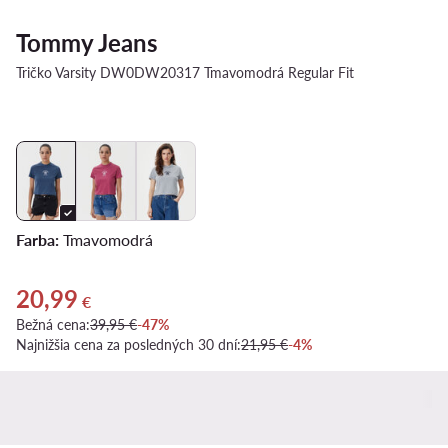
Tommy Jeans
Tričko Varsity DW0DW20317 Tmavomodrá Regular Fit
Farba:
Tmavomodrá
20,99
Aktuálna cena 20,99 €
€
Bežná cena:
39,95 €
-47%
Najnižšia cena za posledných 30 dní:
21,95 €
-4%