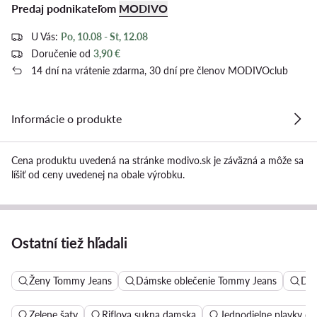
Predaj podnikateľom
MODIVO
U Vás:
Po, 10.08 - St, 12.08
Doručenie od
3,90 €
14 dní na vrátenie zdarma, 30 dní pre členov MODIVOclub
Informácie o produkte
Cena produktu uvedená na stránke modivo.sk je záväzná a môže sa
líšiť od ceny uvedenej na obale výrobku.
Ostatní tiež hľadali
Ženy Tommy Jeans
Dámske oblečenie Tommy Jeans
Dám
Zelene šaty
Riflova sukna damska
Jednodielne plavky d