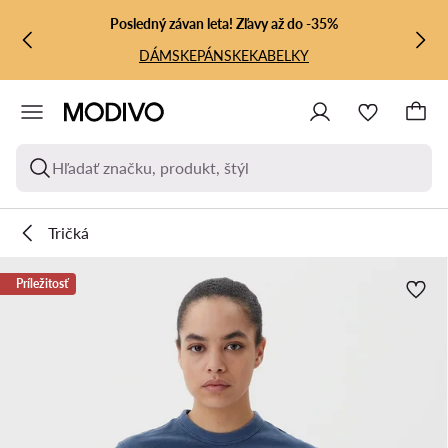
PREJSŤ NA HLAVNÝ OBSAH
PREJSŤ NA VYHĽADÁVANIE
Posledný závan leta! Zľavy až do -35%
DÁMSKE
PÁNSKE
KABELKY
Hľadať značku, produkt, štýl
Tričká
Príležitosť