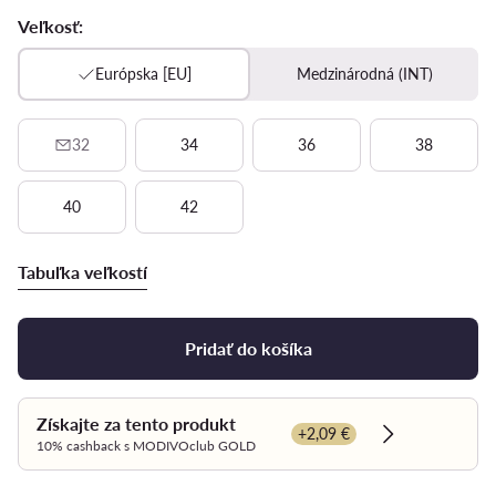
Veľkosť:
Európska [EU]
Medzinárodná (INT)
32
34
36
38
40
42
Tabuľka veľkostí
Pridať do košíka
Získajte za tento produkt
+2,09 €
Dowiedz się w
10% cashback s MODIVOclub GOLD