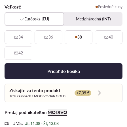
Veľkosť:
Posledné kusy
Európska [EU]
Medzinárodná (INT)
34
36
38
40
42
Pridať do košíka
Získajte za tento produkt
+7,09 €
Dowiedz się w
10% cashback s MODIVOclub GOLD
Predaj podnikateľom
MODIVO
U Vás:
Ut, 11.08 - Št, 13.08