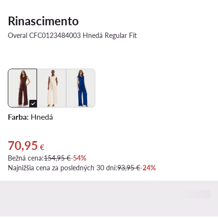
Rinascimento
Overal CFC0123484003 Hnedá Regular Fit
Farba:
Hnedá
70,95
Aktuálna cena 70,95 €
€
Bežná cena:
154,95 €
-54%
Najnižšia cena za posledných 30 dní:
93,95 €
-24%