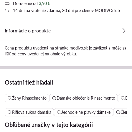
Doručenie od
3,90 €
14 dní na vrátenie zdarma, 30 dní pre členov MODIVOclub
Informácie o produkte
Cena produktu uvedená na stránke modivo.sk je záväzná a môže sa
líšiť od ceny uvedenej na obale výrobku.
Ostatní tiež hľadali
Ženy Rinascimento
Dámske oblečenie Rinascimento
Dám
Riflova sukna damska
Jednodielne plavky dámske
Čierne
Obľúbené značky v tejto kategórii