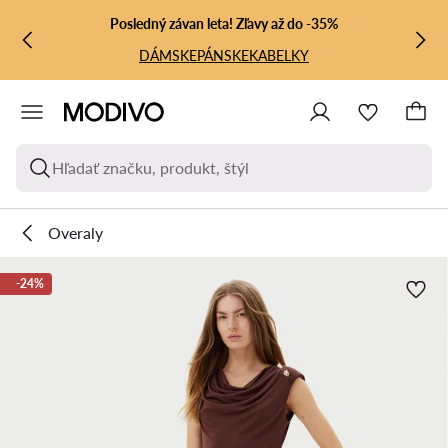
PREJSŤ NA HLAVNÝ OBSAH
PREJSŤ NA VYHĽADÁVANIE
Posledný závan leta! Zľavy až do -35%
DÁMSKE
PÁNSKE
KABELKY
Hľadať značku, produkt, štýl
Overaly
-24%