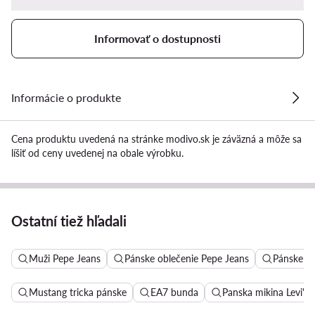
Informovať o dostupnosti
Informácie o produkte
Cena produktu uvedená na stránke modivo.sk je záväzná a môže sa
líšiť od ceny uvedenej na obale výrobku.
Ostatní tiež hľadali
Muži Pepe Jeans
Pánske oblečenie Pepe Jeans
Pánske šo
Mustang tricka pánske
EA7 bunda
Panska mikina Levi's