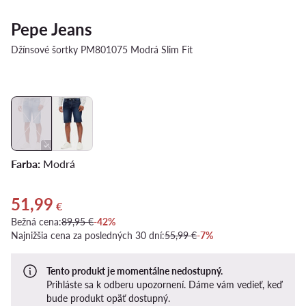
Pepe Jeans
Džínsové šortky PM801075 Modrá Slim Fit
Farba:
Modrá
51,99
Aktuálna cena 51,99 €
€
Bežná cena:
89,95 €
-42%
Najnižšia cena za posledných 30 dní:
55,99 €
-7%
Tento produkt je momentálne nedostupný.
Prihláste sa k odberu upozornení. Dáme vám vedieť, keď
bude produkt opäť dostupný.