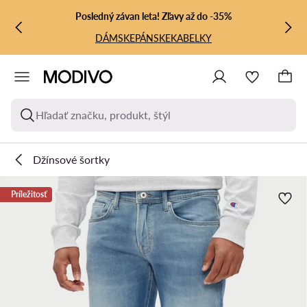
PREJSŤ NA HLAVNÝ OBSAH
PREJSŤ NA VYHĽADÁVANIE
Posledný závan leta! Zľavy až do -35%
DÁMSKE
PÁNSKE
KABELKY
Hľadať značku, produkt, štýl
Džínsové šortky
Príležitosť