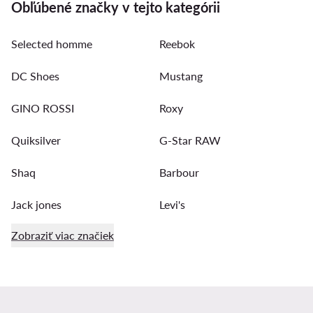
Obľúbené značky v tejto kategórii
Selected homme
Reebok
DC Shoes
Mustang
GINO ROSSI
Roxy
Quiksilver
G-Star RAW
Shaq
Barbour
Jack jones
Levi's
Zobraziť viac značiek