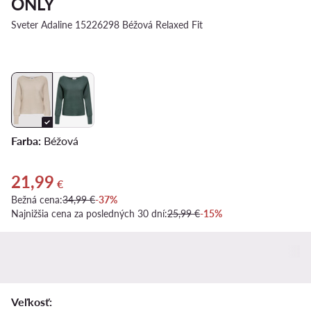
ONLY
Sveter Adaline 15226298 Béžová Relaxed Fit
Farba:
Béžová
21,99
Aktuálna cena 21,99 €
€
Bežná cena:
34,99 €
-37%
Najnižšia cena za posledných 30 dní:
25,99 €
-15%
Veľkosť: