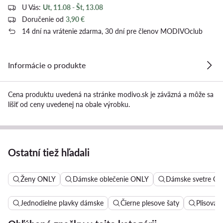
U Vás:
Ut, 11.08 - Št, 13.08
Doručenie od
3,90 €
14 dní na vrátenie zdarma, 30 dní pre členov MODIVOclub
Informácie o produkte
Cena produktu uvedená na stránke modivo.sk je záväzná a môže sa
líšiť od ceny uvedenej na obale výrobku.
Ostatní tiež hľadali
Ženy ONLY
Dámske oblečenie ONLY
Dámske svetre O
Jednodielne plavky dámske
Čierne plesove šaty
Plisovan