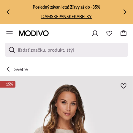
PREJSŤ NA HLAVNÝ OBSAH
PREJSŤ NA VYHĽADÁVANIE
Posledný závan leta! Zľavy až do -35%
DÁMSKE
PÁNSKE
KABELKY
Hľadať značku, produkt, štýl
Svetre
-15%