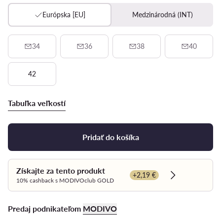
Európska [EU]
Medzinárodná (INT)
34
36
38
40
42
Tabuľka veľkostí
Pridať do košíka
Získajte za tento produkt
+2,19 €
Dowiedz się w
10% cashback s MODIVOclub GOLD
Predaj podnikateľom
MODIVO