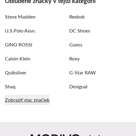
Obľúbené značky v tejto kategórii
Steve Madden
Reebok
U.S.Polo Assn.
DC Shoes
GINO ROSSI
Guess
Calvin Klein
Roxy
Quiksilver
G-Star RAW
Shaq
Desigual
Zobraziť viac značiek