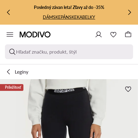
PREJSŤ NA HLAVNÝ OBSAH
PREJSŤ NA VYHĽADÁVANIE
Posledný závan leta! Zľavy až do -35%
DÁMSKE
PÁNSKE
KABELKY
Hľadať značku, produkt, štýl
Legíny
Príležitosť