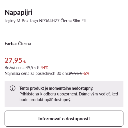
Napapijri
Legíny M-Box Logo NP0A4HZ7 Čierna Slim Fit
Farba:
Čierna
27,95
Aktuálna cena 27,95 €
€
Bežná cena:
49,95 €
-44%
Najnižšia cena za posledných 30 dní:
29,95 €
-6%
Tento produkt je momentálne nedostupný.
Prihláste sa k odberu upozornení. Dáme vám vedieť, keď
bude produkt opäť dostupný.
Informovať o dostupnosti