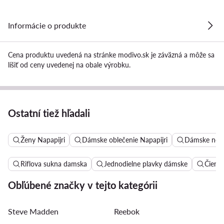
Informácie o produkte
Cena produktu uvedená na stránke modivo.sk je záväzná a môže sa
líšiť od ceny uvedenej na obale výrobku.
Ostatní tiež hľadali
Ženy Napapijri
Dámske oblečenie Napapijri
Dámske noha
Riflova sukna damska
Jednodielne plavky dámske
Čierne
Obľúbené značky v tejto kategórii
Steve Madden
Reebok