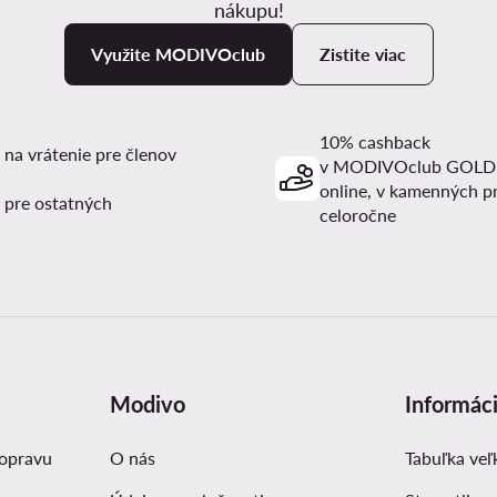
nákupu!
Využite MODIVOclub
Zistite viac
10% cashback
 na vrátenie pre členov
v MODIVOclub GOLD
online, v kamenných p
 pre ostatných
celoročne
Modivo
Informác
dopravu
O nás
Tabuľka veľ