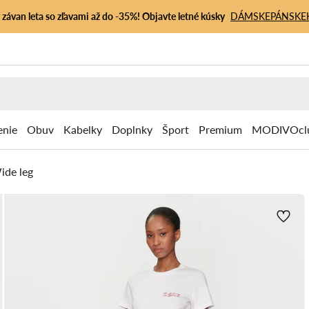
závan leta so zľavami až do -35%! Objavte letné kúsky
DÁMSKE
PÁNSKE
enie
Obuv
Kabelky
Doplnky
Šport
Premium
MODIVOcl
ide leg