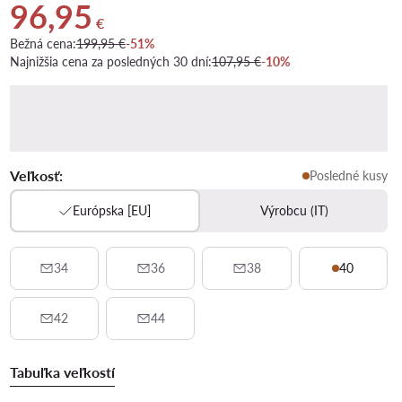
96,95
Aktuálna cena 96,95 €
€
Bežná cena:
199,95 €
-51%
Najnižšia cena za posledných 30 dní:
107,95 €
-10%
Veľkosť:
Posledné kusy
Európska [EU]
Výrobcu (IT)
34
36
38
40
42
44
Tabuľka veľkostí