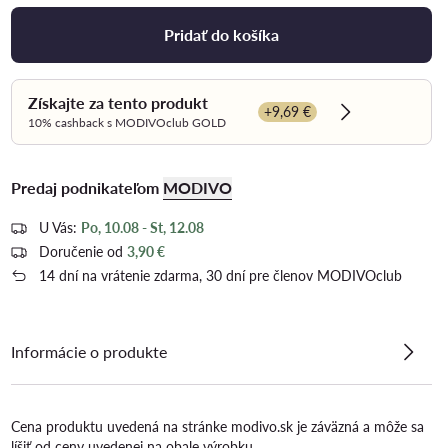
Pridať do košíka
Získajte za tento produkt
+9,69 €
Dowiedz się wi
10% cashback s MODIVOclub GOLD
Predaj podnikateľom
MODIVO
U Vás:
Po, 10.08 - St, 12.08
Doručenie od
3,90 €
14 dní na vrátenie zdarma, 30 dní pre členov MODIVOclub
Informácie o produkte
Cena produktu uvedená na stránke modivo.sk je záväzná a môže sa
líšiť od ceny uvedenej na obale výrobku.