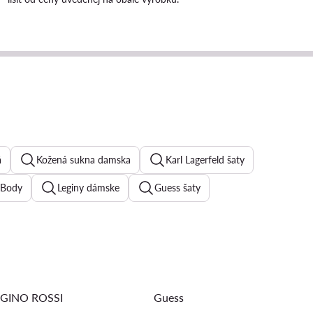
á
Kožená sukna damska
Karl Lagerfeld šaty
Body
Leginy dámske
Guess šaty
Kokteilove šaty
Riflové šaty
Triumph podprsenky
s bunda damska
Fialove šaty
kožená bunda
GINO ROSSI
Guess