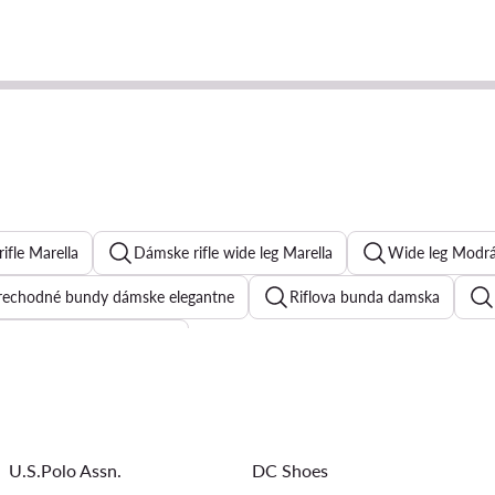
ifle Marella
Dámske rifle wide leg Marella
Wide leg Modr
rechodné bundy dámske elegantne
Riflova bunda damska
Riflova sukna damska
lisovana sukna
Levi'sifle dámske
Trenčkot damsky
Desigual šaty
Overaly dámske
Večerné šaty
Gues
U.S.Polo Assn.
DC Shoes