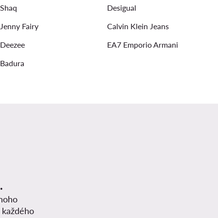
Shaq
Desigual
Jenny Fairy
Calvin Klein Jeans
Deezee
EA7 Emporio Armani
Badura
.
mnoho
z každého