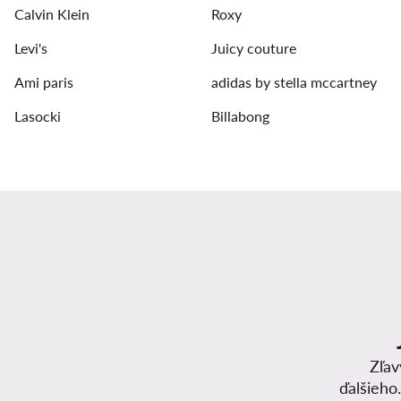
Calvin Klein
Roxy
Levi's
Juicy couture
Ami paris
adidas by stella mccartney
Lasocki
Billabong
Zľav
ďalšieho