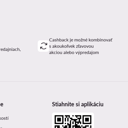
Cashback je možné kombinovať
s akoukoľvek zľavovou
redajniach,
akciou alebo výpredajom
ie
Stiahnite si aplikáciu
kostí