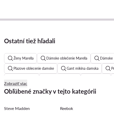
Ostatní tiež hľadali
Ženy Marella
Dámske oblečenie Marella
Dámske r
Plazove oblecenie damske
Gant mikina damska
P
Dámske tricka
Letne šaty dámske
Zelene šaty
Zobraziť viac
Jednodielne plavky dámske
Čierne plesove šaty
P
Obľúbené značky v tejto kategórii
Bootcut rifle damske
Ralph Lauren mikina damska
Steve Madden
Reebok
Guess tričko dámske