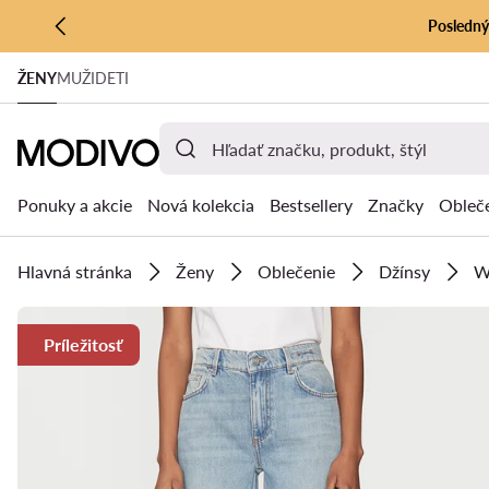
Posledný 
PREJSŤ NA HLAVNÝ OBSAH
ŽENY
MUŽI
DETI
PREJSŤ NA VYHĽADÁVANIE
Ponuky a akcie
Nová kolekcia
Bestsellery
Značky
Obleč
Hlavná stránka
Ženy
Oblečenie
Džínsy
W
Príležitosť