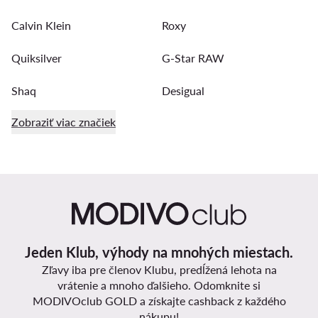
Calvin Klein
Roxy
Quiksilver
G-Star RAW
Shaq
Desigual
Zobraziť viac značiek
Jeden Klub, výhody na mnohých miestach.
Zľavy iba pre členov Klubu, predĺžená lehota na
vrátenie a mnoho ďalšieho. Odomknite si
MODIVOclub GOLD a získajte cashback z každého
nákupu!