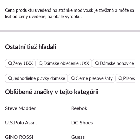
Cena produktu uvedená na stránke modivo.sk je záväzná a môže sa
líšiť od ceny uvedenej na obale výrobku.
Ostatní tiež hľadali
Ženy JJXX
Dámske oblečenie JJXX
Dámske nohavice JJ
Jednodielne plavky dámske
Čierne plesove šaty
Plisovan
Obľúbené značky v tejto kategórii
Steve Madden
Reebok
U.S.Polo Assn.
DC Shoes
GINO ROSSI
Guess