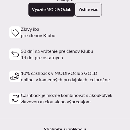
Využite MODIVOclub
Zistite viac
Zľavy iba
pre členov Klubu
30 dní na vrátenie pre členov Klubu
14 dní pre ostatných
10% cashback v MODIVOclub GOLD
online, v kamenných predajniach, celoročne
Cashback je možné kombinovať s akoukoľvek
zľavovou akciou alebo výpredajom
Stiahnite si aplikáciu