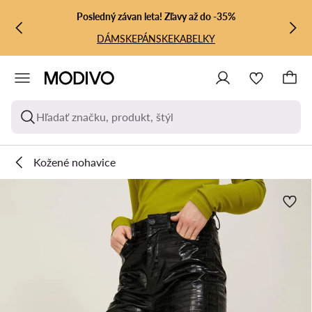
PREJSŤ NA HLAVNÝ OBSAH
PREJSŤ NA VYHĽADÁVANIE
Posledný závan leta! Zľavy až do -35%
DÁMSKE
PÁNSKE
KABELKY
Hľadať značku, produkt, štýl
Kožené nohavice