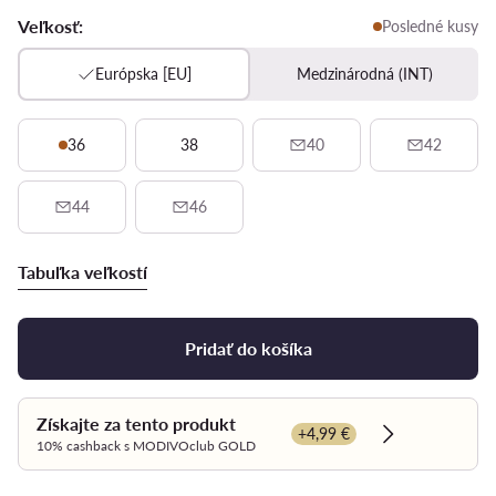
Veľkosť:
Posledné kusy
Európska [EU]
Medzinárodná (INT)
36
38
40
42
44
46
Tabuľka veľkostí
Pridať do košíka
Získajte za tento produkt
+4,99 €
Dowiedz się w
10% cashback s MODIVOclub GOLD