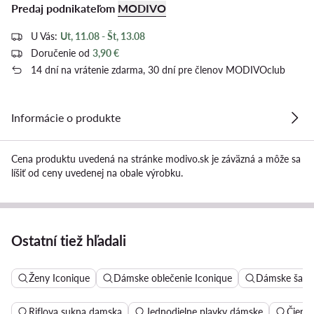
Predaj podnikateľom
MODIVO
U Vás:
Ut, 11.08 - Št, 13.08
Doručenie od
3,90 €
14 dní na vrátenie zdarma, 30 dní pre členov MODIVOclub
Informácie o produkte
Cena produktu uvedená na stránke modivo.sk je záväzná a môže sa
líšiť od ceny uvedenej na obale výrobku.
Ostatní tiež hľadali
Ženy Iconique
Dámske oblečenie Iconique
Dámske šaty 
Riflova sukna damska
Jednodielne plavky dámske
Čierne