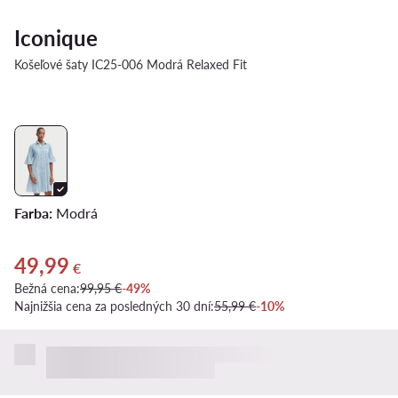
Iconique
Košeľové šaty IC25-006 Modrá Relaxed Fit
Farba:
Modrá
49,99
Aktuálna cena 49,99 €
€
Bežná cena:
99,95 €
-49%
Najnižšia cena za posledných 30 dní:
55,99 €
-10%