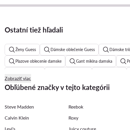
Ostatní tiež hľadali
Ženy Guess
Dámske oblečenie Guess
Dámske tri
Plazove oblecenie damske
Gant mikina damska
P
Dámske tricka
Letne šaty dámske
Zelene šaty
Zobraziť viac
Jednodielne plavky dámske
Čierne plesove šaty
P
Obľúbené značky v tejto kategórii
Bootcut rifle damske
Ralph Lauren mikina damska
Steve Madden
Reebok
Guess tričko dámske
Calvin Klein
Roxy
Levi's
Juicy couture