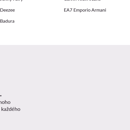
Deezee
EA7 Emporio Armani
Badura
.
mnoho
z každého