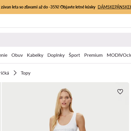
závan leta so zľavami až do -35%! Objavte letné kúsky
DÁMSKE
PÁNSKE
enie
Obuv
Kabelky
Doplnky
Šport
Premium
MODIVOcl
ričká
Topy