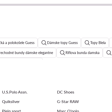
čká a polokošele Guess
Dámske topy Guess
Topy Biela
rechodné bundy dámske elegantne
Riflova bunda damska
Riflova sukna damska
lisovana sukna
Levi'sifle dámske
Trenčkot damsky
Desigual šaty
Overaly dámske
Večerné šaty
Gues
U.S.Polo Assn.
DC Shoes
Quiksilver
G-Star RAW
Plein sport
Marc O'polo