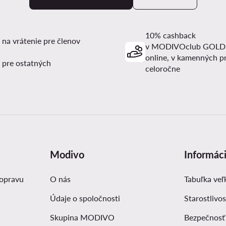
10% cashback
 na vrátenie pre členov
v MODIVOclub GOLD
online, v kamenných p
 pre ostatných
celoročne
Modivo
Informác
dopravu
O nás
Tabuľka veľ
Údaje o spoločnosti
Starostlivos
Skupina MODIVO
Bezpečnosť