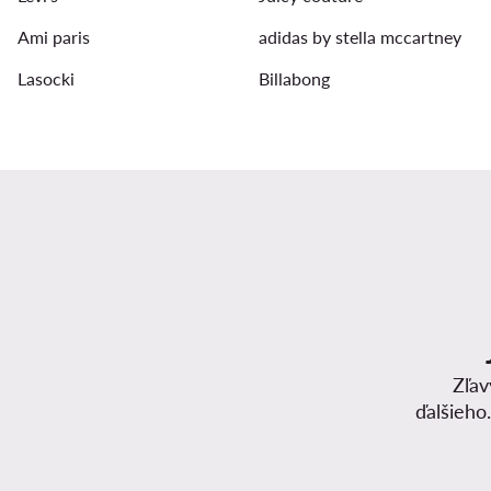
Ami paris
adidas by stella mccartney
Lasocki
Billabong
Zľav
ďalšieho