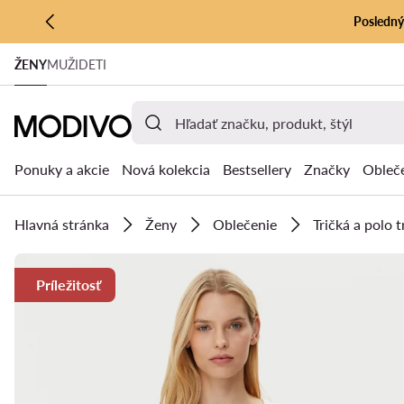
Posledný 
PREJSŤ NA HLAVNÝ OBSAH
ŽENY
MUŽI
DETI
PREJSŤ NA VYHĽADÁVANIE
Ponuky a akcie
Nová kolekcia
Bestsellery
Značky
Obleč
Hlavná stránka
Ženy
Oblečenie
Tričká a polo t
Príležitosť