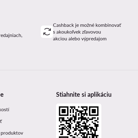
Cashback je možné kombinovať
s akoukoľvek zľavovou
redajniach,
akciou alebo výpredajom
ie
Stiahnite si aplikáciu
kostí
ť
 produktov