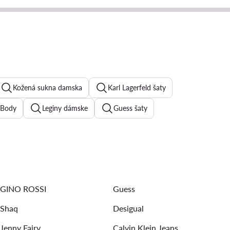
Kožená sukna damska
Karl Lagerfeld šaty
Body
Leginy dámske
Guess šaty
Kokteilove šaty
Riflové šaty
Triumph podprsenky
s bunda damska
Fialove šaty
kožená bunda
GINO ROSSI
Guess
Shaq
Desigual
Jenny Fairy
Calvin Klein Jeans