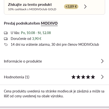
Získajte za tento produkt
+3,89 €
Dowiedz się w
10% cashback s MODIVOclub GOLD
Predaj podnikateľom
MODIVO
U Vás:
Po, 10.08 - St, 12.08
Doručenie od
3,90 €
14 dní na vrátenie zdarma, 30 dní pre členov MODIVOclub
Informácie o produkte
Hodnotenia (1)
Cena produktu uvedená na stránke modivo.sk je záväzná a môže sa
líšiť od ceny uvedenej na obale výrobku.