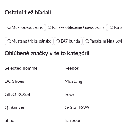
Ostatní tiež hľadali
Muži Guess Jeans
Pánske oblečenie Guess Jeans
Pánske 
Mustang tricka pánske
EA7 bunda
Panska mikina Levi's
Obľúbené značky v tejto kategórii
Selected homme
Reebok
DC Shoes
Mustang
GINO ROSSI
Roxy
Quiksilver
G-Star RAW
Shaq
Barbour