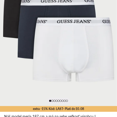
extra -15% Kód: LAST
· Platí do
10
.
08
Náš model meria 187 cm a má na sebe veľkosť výrobcu L