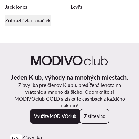
Jack jones
Levi's
Zobraziť viac značiek
Jeden Klub, výhody na mnohých miestach.
Zľavy iba pre členov Klubu, predĺžená lehota na
vrátenie a mnoho ďalšieho. Odomknite si
MODIVOclub GOLD a získajte cashback z každého
nákupu!
Využite MODIVOclub
Zistite viac
Zľavy iba