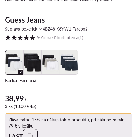
Guess Jeans
Súprava boxeriek M4BZ48 K6YW1 Farebná
Hodnotenie zákazníkov v škále od 1 do 5
5
⋅
Zobraziť hodnotenia
(1)
Farba:
Farebná
38,99
38,99 €
€
3 ks (13,00 €/ks)
Zľava extra -15% na nákup tohto produktu, pri nákupe za min.
79 € v košíku
LAST