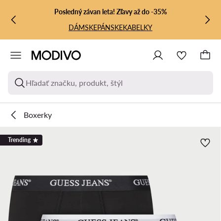
PREJSŤ NA HLAVNÝ OBSAH
PREJSŤ NA VYHĽADÁVANIE
Posledný závan leta! Zľavy až do -35%
DÁMSKE
PÁNSKE
KABELKY
Hľadať značku, produkt, štýl
Boxerky
Trending