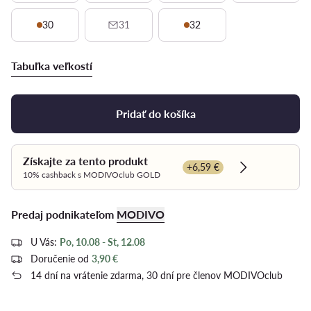
30
31
32
Tabuľka veľkostí
Pridať do košíka
Získajte za tento produkt
+6,59 €
Dowiedz się w
10% cashback s MODIVOclub GOLD
Predaj podnikateľom
MODIVO
U Vás:
Po, 10.08 - St, 12.08
Doručenie od
3,90 €
14 dní na vrátenie zdarma, 30 dní pre členov MODIVOclub