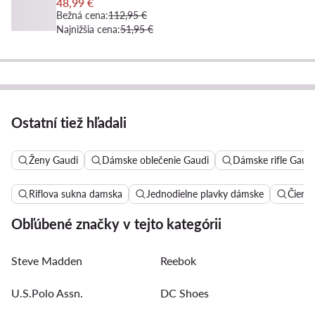
48,99 €
Bežná cena:
112,95 €
Najnižšia cena:
51,95 €
Ostatní tiež hľadali
Ženy Gaudi
Dámske oblečenie Gaudi
Dámske rifle Gaudi
Riflova sukna damska
Jednodielne plavky dámske
Čierne
Obľúbené značky v tejto kategórii
Steve Madden
Reebok
U.S.Polo Assn.
DC Shoes