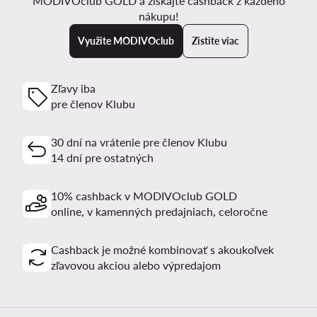
MODIVOclub GOLD a získajte cashback z každého
nákupu!
Využite MODIVOclub
Zistite viac
Zľavy iba
pre členov Klubu
30 dní na vrátenie pre členov Klubu
14 dní pre ostatných
10% cashback v MODIVOclub GOLD
online, v kamenných predajniach, celoročne
Cashback je možné kombinovať s akoukoľvek
zľavovou akciou alebo výpredajom