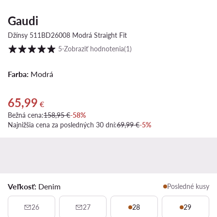
Gaudi
Džínsy 511BD26008 Modrá Straight Fit
Hodnotenie zákazníkov v škále od 1 do 5
5
⋅
Zobraziť hodnotenia
(1)
Farba:
Modrá
65,99
Aktuálna cena 65,99 €
€
Bežná cena:
158,95 €
-58%
Najnižšia cena za posledných 30 dní:
69,99 €
-5%
Veľkosť:
Denim
Posledné kusy
26
27
28
29