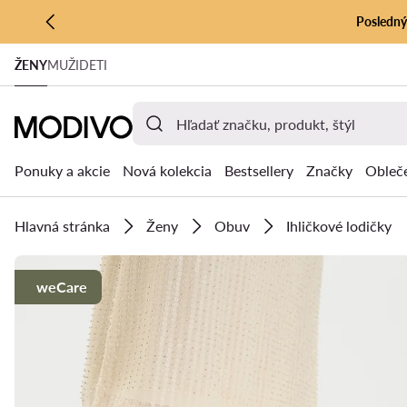
Posledný 
PREJSŤ NA HLAVNÝ OBSAH
ŽENY
MUŽI
DETI
PREJSŤ NA VYHĽADÁVANIE
Ponuky a akcie
Nová kolekcia
Bestsellery
Značky
Obleč
Hlavná stránka
Ženy
Obuv
Ihličkové lodičky
weCare