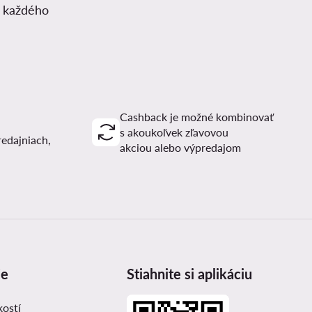
z každého
Cashback je možné kombinovať
s akoukoľvek zľavovou
redajniach,
akciou alebo výpredajom
ie
Stiahnite si aplikáciu
kostí