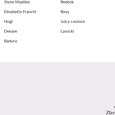
Steve Madden
Reebok
Obuv buffalo damsky
Čierne tenisky dámske
Rie
Elisabetta Franchi
Roxy
Hogl
Juicy couture
Deezee
Lasocki
Badura
Zľav