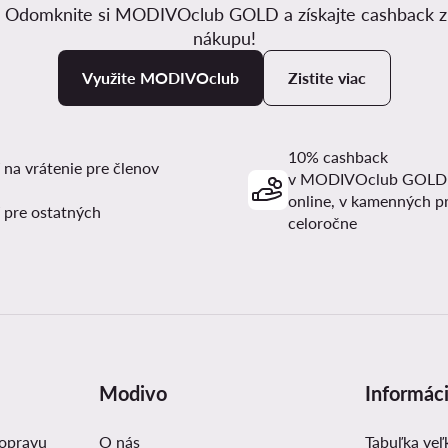
. Odomknite si MODIVOclub GOLD a získajte cashback 
nákupu!
Využite MODIVOclub
Zistite viac
10% cashback
 na vrátenie pre členov
v MODIVOclub GOLD
online, v kamenných p
 pre ostatných
celoročne
Modivo
Informác
dopravu
O nás
Tabuľka veľ