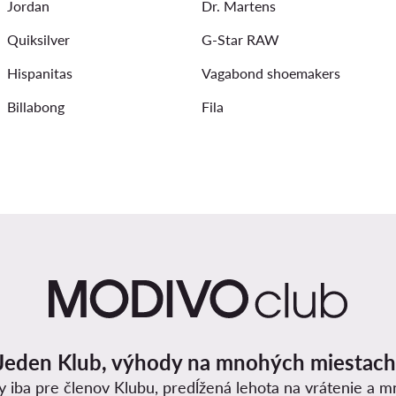
Jordan
Dr. Martens
ker sandale dámske
Quiksilver
G-Star RAW
Hispanitas
Vagabond shoemakers
Billabong
Fila
Jeden Klub, výhody na mnohých miestach
y iba pre členov Klubu, predĺžená lehota na vrátenie a 