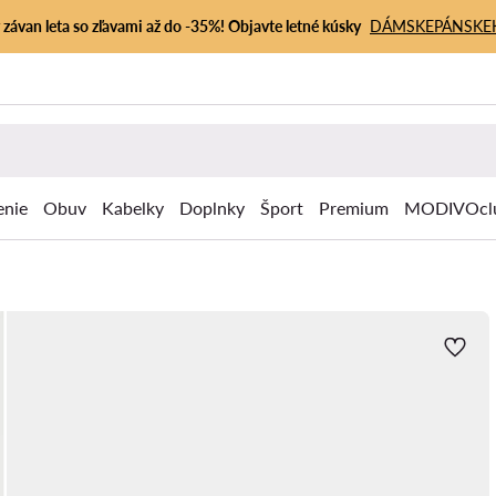
závan leta so zľavami až do -35%! Objavte letné kúsky
DÁMSKE
PÁNSKE
enie
Obuv
Kabelky
Doplnky
Šport
Premium
MODIVOcl