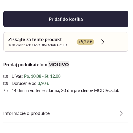
Pridať do košíka
Získajte za tento produkt
+5,29 €
Dowiedz się wi
10% cashback s MODIVOclub GOLD
Predaj podnikateľom
MODIVO
U Vás:
Po, 10.08 - St, 12.08
Doručenie od
3,90 €
14 dní na vrátenie zdarma, 30 dní pre členov MODIVOclub
Informácie o produkte