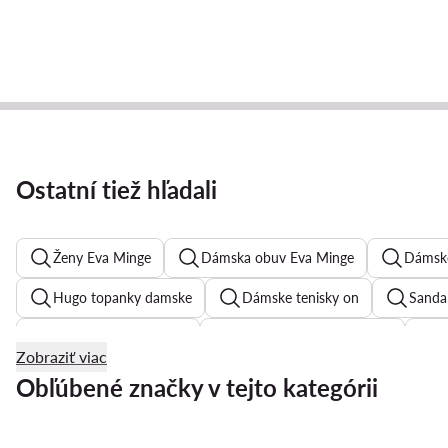
Ostatní tiež hľadali
Ženy Eva Minge
Dámska obuv Eva Minge
Dámske
Hugo topanky damske
Dámske tenisky on
Sanda
Hogl topanky damske
Dámske členkové tenisky
Zobraziť viac
Reebok dámske tenisky
Biele tenisky dámske
Ten
Obľúbené značky v tejto kategórii
Lodicky Michael Kors
New Balance dámske
Sauc