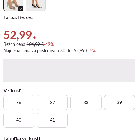
Farba:
Béžová
52,99
Aktuálna cena 52,99 €
€
Bežná cena:
104,99 €
-49%
Najnižšia cena za posledných 30 dní:
55,99 €
-5%
Veľkosť:
36
37
38
39
40
41
Tabuľka veľkostí