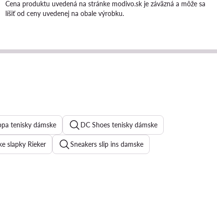
Cena produktu uvedená na stránke modivo.sk je záväzná a môže sa
líšiť od ceny uvedenej na obale výrobku.
pa tenisky dámske
DC Shoes tenisky dámske
e slapky Rieker
Sneakers slip ins damske
en tenisky dámske
Birkenstock slapky damske
y damske
Skechers dámske
Lodičky na nízkom opätku