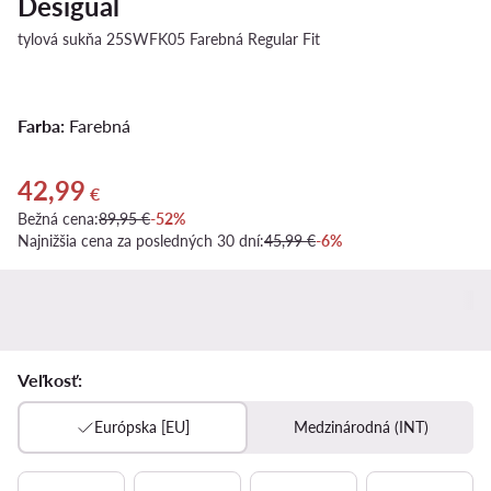
Desigual
tylová sukňa 25SWFK05 Farebná Regular Fit
Farba:
Farebná
42,99
Aktuálna cena 42,99 €
€
Bežná cena:
89,95 €
-52%
Najnižšia cena za posledných 30 dní:
45,99 €
-6%
Veľkosť:
Európska [EU]
Medzinárodná (INT)