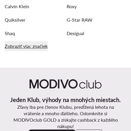
Calvin Klein
Roxy
Quiksilver
G-Star RAW
Shaq
Desigual
Zobraziť viac značiek
Jeden Klub, výhody na mnohých miestach.
Zľavy iba pre členov Klubu, predĺžená lehota na
vrátenie a mnoho ďalšieho. Odomknite si
MODIVOclub GOLD a získajte cashback z každého
nákupu!