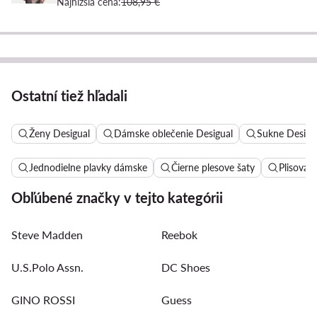
Najnižšia cena:
108,95 €
Ostatní tiež hľadali
Ženy Desigual
Dámske oblečenie Desigual
Sukne Desigu
Jednodielne plavky dámske
Čierne plesove šaty
Plisovan
Obľúbené značky v tejto kategórii
Steve Madden
Reebok
U.S.Polo Assn.
DC Shoes
GINO ROSSI
Guess