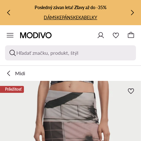
PREJSŤ NA HLAVNÝ OBSAH
PREJSŤ NA VYHĽADÁVANIE
Posledný závan leta! Zľavy až do -35%
DÁMSKE
PÁNSKE
KABELKY
Hľadať značku, produkt, štýl
Midi
Príležitosť