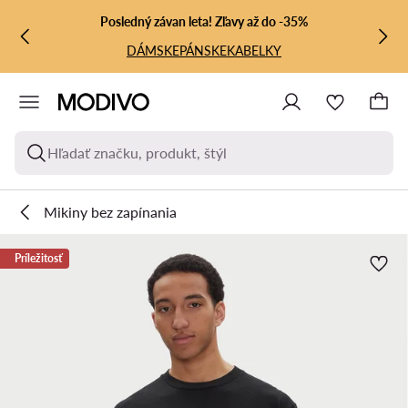
PREJSŤ NA HLAVNÝ OBSAH
PREJSŤ NA VYHĽADÁVANIE
Posledný závan leta! Zľavy až do -35%
DÁMSKE
PÁNSKE
KABELKY
Hľadať značku, produkt, štýl
Mikiny bez zapínania
Príležitosť