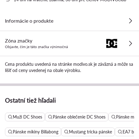
Informácie o produkte
Zóna značky
Objavte, čím je táto značka výnimočná
Cena produktu uvedená na stránke modivo.sk je záväzná a môže sa
líšiť od ceny uvedenej na obale výrobku.
Ostatní tiež hľadali
Muži DC Shoes
Pánske oblečenie DC Shoes
Pánske miki
Pánske mikiny Billabong
Mustang tricka pánske
EA7 bun