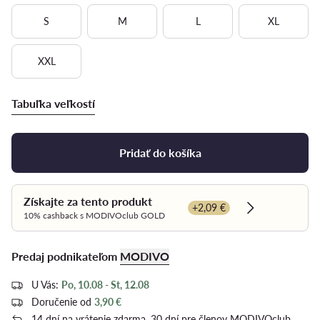
S
M
L
XL
XXL
Tabuľka veľkostí
Pridať do košíka
Získajte za tento produkt
+2,09 €
Dowiedz się w
10% cashback s MODIVOclub GOLD
Predaj podnikateľom
MODIVO
U Vás:
Po, 10.08 - St, 12.08
Doručenie od
3,90 €
14 dní na vrátenie zdarma, 30 dní pre členov MODIVOclub