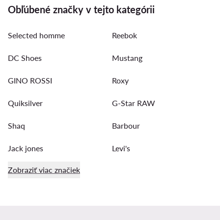
Obľúbené značky v tejto kategórii
Selected homme
Reebok
DC Shoes
Mustang
GINO ROSSI
Roxy
Quiksilver
G-Star RAW
Shaq
Barbour
Jack jones
Levi's
Zobraziť viac značiek