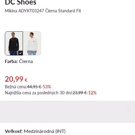
DC Shoes
Mikina ADYKT03247 Čierna Standard Fit
Farba:
Čierna
20,99
Aktuálna cena 20,99 €
€
Bežná cena:
44,95 €
-53%
Najnižšia cena za posledných 30 dní:
23,99 €
-12%
Veľkosť:
Medzinárodná (INT)