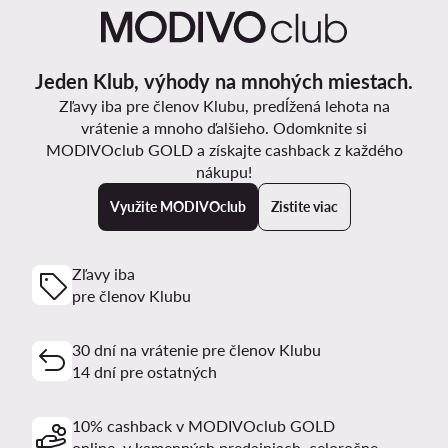
Jeden Klub, výhody na mnohých miestach.
Zľavy iba pre členov Klubu, predĺžená lehota na
vrátenie a mnoho ďalšieho. Odomknite si
MODIVOclub GOLD a získajte cashback z každého
nákupu!
Využite MODIVOclub
Zistite viac
Zľavy iba
pre členov Klubu
30 dní na vrátenie pre členov Klubu
14 dní pre ostatných
10% cashback v MODIVOclub GOLD
online, v kamenných predajniach, celoročne