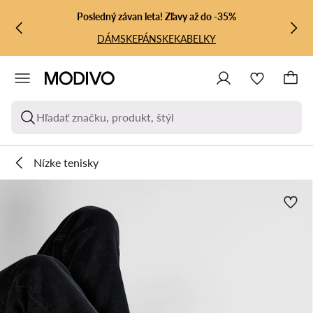
PREJSŤ NA HLAVNÝ OBSAH
PREJSŤ NA VYHĽADÁVANIE
Posledný závan leta! Zľavy až do -35%
DÁMSKE
PÁNSKE
KABELKY
Hľadať značku, produkt, štýl
Nízke tenisky