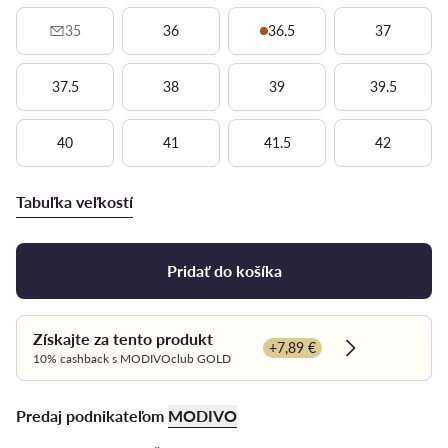
35
36
36.5
37
37.5
38
39
39.5
40
41
41.5
42
Tabuľka veľkostí
Pridať do košíka
Získajte za tento produkt
+7,89 €
Dowiedz się w
10% cashback s MODIVOclub GOLD
Predaj podnikateľom
MODIVO