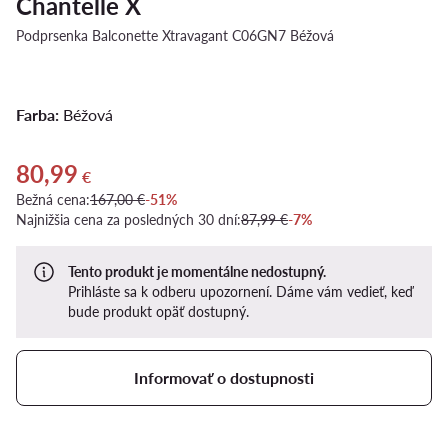
Chantelle X
Podprsenka Balconette Xtravagant C06GN7 Béžová
Farba:
Béžová
80,99
Aktuálna cena 80,99 €
€
Bežná cena:
167,00 €
-51%
Najnižšia cena za posledných 30 dní:
87,99 €
-7%
Tento produkt je momentálne nedostupný.
Prihláste sa k odberu upozornení. Dáme vám vedieť, keď
bude produkt opäť dostupný.
Informovať o dostupnosti