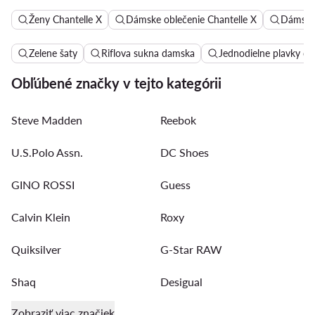
Ženy Chantelle X
Dámske oblečenie Chantelle X
Dámska 
Zelene šaty
Riflova sukna damska
Jednodielne plavky d
Obľúbené značky v tejto kategórii
Steve Madden
Reebok
U.S.Polo Assn.
DC Shoes
GINO ROSSI
Guess
Calvin Klein
Roxy
Quiksilver
G-Star RAW
Shaq
Desigual
Zobraziť viac značiek