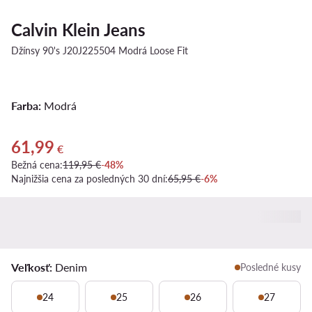
Calvin Klein Jeans
Džínsy 90's J20J225504 Modrá Loose Fit
Farba:
Modrá
61,99
Aktuálna cena 61,99 €
€
Bežná cena:
119,95 €
-48%
Najnižšia cena za posledných 30 dní:
65,95 €
-6%
Veľkosť:
Denim
Posledné kusy
24
25
26
27