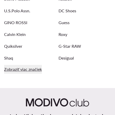
U.S.Polo Assn.
DC Shoes
GINO ROSSI
Guess
Calvin Klein
Roxy
Quiksilver
G-Star RAW
Shaq
Desigual
Zobraziť viac značiek