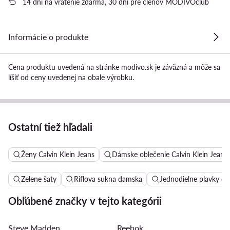
14 dní na vrátenie zdarma, 30 dní pre členov MODIVOclub
Informácie o produkte
Cena produktu uvedená na stránke modivo.sk je záväzná a môže sa
líšiť od ceny uvedenej na obale výrobku.
Ostatní tiež hľadali
Ženy Calvin Klein Jeans
Dámske oblečenie Calvin Klein Jeans
Zelene šaty
Riflova sukna damska
Jednodielne plavky d
Obľúbené značky v tejto kategórii
Steve Madden
Reebok