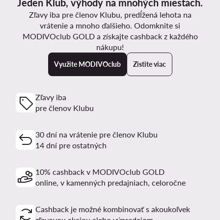
Jeden Klub, výhody na mnohých miestach.
Zľavy iba pre členov Klubu, predĺžená lehota na
vrátenie a mnoho ďalšieho. Odomknite si
MODIVOclub GOLD a získajte cashback z každého
nákupu!
Využite MODIVOclub
Zistite viac
Zľavy iba
pre členov Klubu
30 dní na vrátenie pre členov Klubu
14 dní pre ostatných
10% cashback v MODIVOclub GOLD
online, v kamenných predajniach, celoročne
Cashback je možné kombinovať s akoukoľvek
zľavovou akciou alebo výpredajom