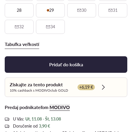
28
29
30
31
32
34
Tabuľka veľkostí
Pridať do košíka
Získajte za tento produkt
+6,19 €
Dowiedz się w
10% cashback s MODIVOclub GOLD
Predaj podnikateľom
MODIVO
U Vás:
Ut, 11.08 - Št, 13.08
Doručenie od
3,90 €