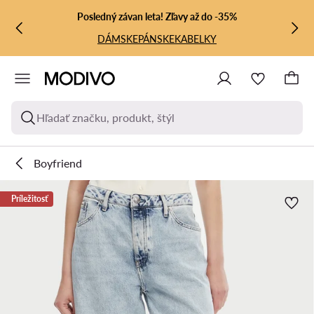
PREJSŤ NA HLAVNÝ OBSAH
PREJSŤ NA VYHĽADÁVANIE
Posledný závan leta! Zľavy až do -35%
DÁMSKE
PÁNSKE
KABELKY
Hľadať značku, produkt, štýl
Boyfriend
Príležitosť