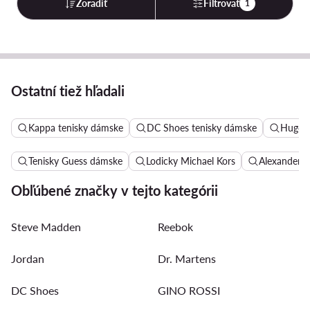
Zoradiť
Filtrovať
1
Ostatní tiež hľadali
Kappa tenisky dámske
DC Shoes tenisky dámske
Hugo 
Tenisky Guess dámske
Lodicky Michael Kors
Alexander 
Obľúbené značky v tejto kategórii
Steve Madden
Reebok
Jordan
Dr. Martens
DC Shoes
GINO ROSSI