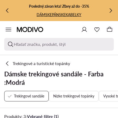
PREJSŤ NA HLAVNÝ OBSAH
PREJSŤ NA VYHĽADÁVANIE
Posledný závan leta! Zľavy až do -35%
DÁMSKE
PÁNSKE
KABELKY
Hľadať značku, produkt, štýl
Trekingové a turistické topánky
Dámske trekingové sandále - Farba
:Modrá
Trekingové sandále
Nízke trekingové topánky
Vysoké t
Produkty: 3
·
Vybrané filtre (1)