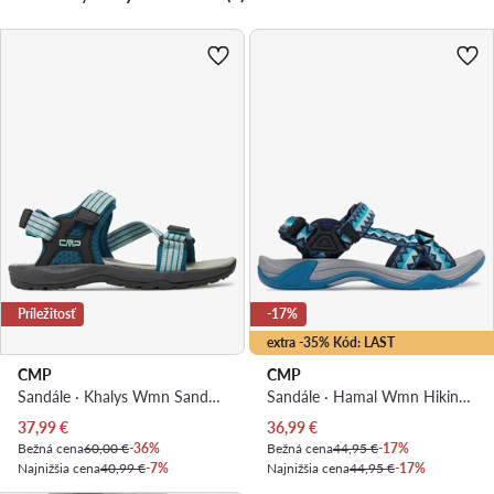
Príležitosť
-17%
extra -35% Kód: LAST
CMP
CMP
Sandále · Khalys Wmn Sandal 3Q91936 · Modrá
Sandále · Hamal Wmn Hiking Sandal 38Q9956 · Modrá
Aktuálna cena
Aktuálna cena
37,99
€
36,99
€
Bežná cena
60,00 €
-36%
Bežná cena
44,95 €
-17%
Najnižšia cena
40,99 €
-7%
Najnižšia cena
44,95 €
-17%