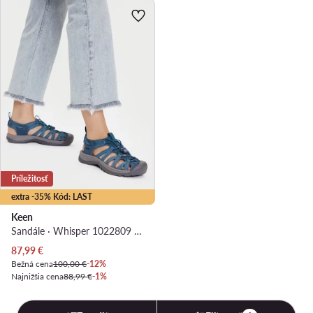
Príležitosť
extra -35% Kód: LAST
Keen
Sandále · Whisper 1022809 · Modrá
Aktuálna cena
87,99
€
Bežná cena
100,00 €
-12%
Najnižšia cena
88,99 €
-1%