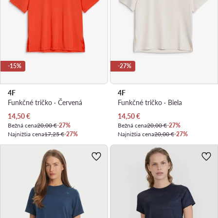
-15%
-27%
4F
4F
Funkčné tričko · Červená
Funkčné tričko · Biela
Aktuálna cena
Aktuálna cena
14,50
€
14,50
€
Bežná cena
20,00 €
-27%
Bežná cena
20,00 €
-27%
Najnižšia cena
17,25 €
-27%
Najnižšia cena
20,00 €
-27%