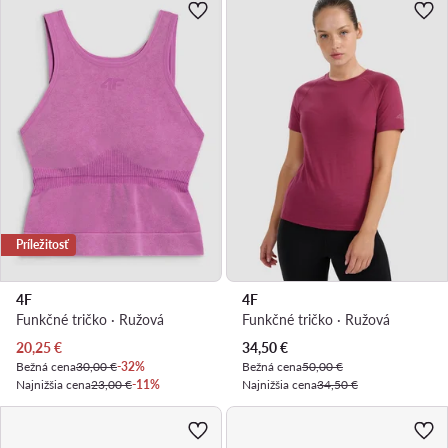
Príležitosť
4F
4F
Funkčné tričko · Ružová
Funkčné tričko · Ružová
Aktuálna cena
Aktuálna cena
20,25
€
34,50
€
Bežná cena
30,00 €
-32%
Bežná cena
50,00 €
Najnižšia cena
23,00 €
-11%
Najnižšia cena
34,50 €