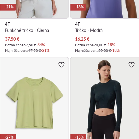
-21%
-18%
4F
4F
Funkčné tričko · Čierna
Tričko · Modrá
Aktuálna cena
Aktuálna cena
37,50
€
16,25
€
Bežná cena
57,50 €
-34%
Bežná cena
20,00 €
-18%
Najnižšia cena
47,50 €
-21%
Najnižšia cena
20,00 €
-18%
-27%
-15%