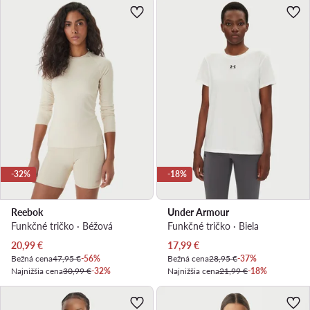
-32%
-18%
Reebok
Under Armour
Funkčné tričko · Béžová
Funkčné tričko · Biela
Aktuálna cena
Aktuálna cena
20,99
€
17,99
€
Bežná cena
47,95 €
-56%
Bežná cena
28,95 €
-37%
Najnižšia cena
30,99 €
-32%
Najnižšia cena
21,99 €
-18%