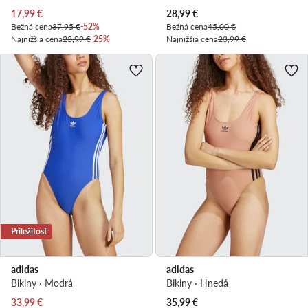
Aktuálna cena
Aktuálna cena
17,99
€
28,99
€
Bežná cena
37,95 €
-52%
Bežná cena
45,00 €
Najnižšia cena
23,99 €
-25%
Najnižšia cena
23,99 €
Príležitosť
adidas
adidas
Bikiny · Modrá
Bikiny · Hnedá
Aktuálna cena
Aktuálna cena
33,99
€
35,99
€