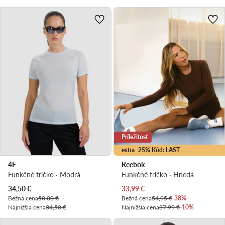
Príležitosť
extra -25% Kód: LAST
4F
Reebok
Funkčné tričko · Modrá
Funkčné tričko · Hnedá
Aktuálna cena
Aktuálna cena
34,50
€
33,99
€
Bežná cena
50,00 €
Bežná cena
54,95 €
-38%
Najnižšia cena
34,50 €
Najnižšia cena
37,99 €
-10%