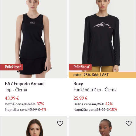
Príležitosť
Príležitosť
extra -25% Kód: LAST
EA7 Emporio Armani
Roxy
Top · Čierna
Funkčné tričko · Čierna
Aktuálna cena
Aktuálna cena
43,99
€
25,99
€
Bežná cena
70,95 €
-37%
Bežná cena
44,95 €
-42%
Najnižšia cena
45,99 €
-4%
Najnižšia cena
28,99 €
-10%