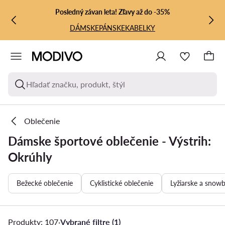
PREJSŤ NA HLAVNÝ OBSAH
PREJSŤ NA VYHĽADÁVANIE
Posledný závan leta! Zľavy až do -35%
DÁMSKE
PÁNSKE
KABELKY
Hľadať značku, produkt, štýl
Oblečenie
Dámske športové oblečenie - Výstrih:
Okrúhly
Bežecké oblečenie
Cyklistické oblečenie
Lyžiarske a snow
Produkty: 107
·
Vybrané filtre (1)