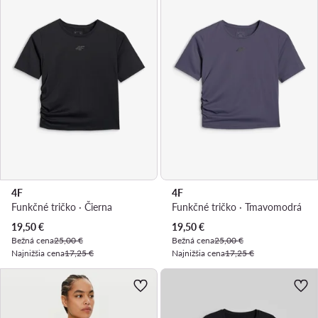
4F
4F
Funkčné tričko · Čierna
Funkčné tričko · Tmavomodrá
Aktuálna cena
Aktuálna cena
19,50
€
19,50
€
Bežná cena
25,00 €
Bežná cena
25,00 €
Najnižšia cena
17,25 €
Najnižšia cena
17,25 €