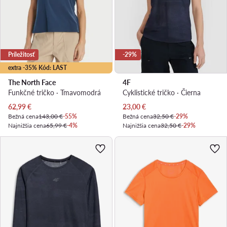
Príležitosť
-29%
extra -35% Kód: LAST
The North Face
4F
Funkčné tričko · Tmavomodrá
Cyklistické tričko · Čierna
Aktuálna cena
Aktuálna cena
62,99
€
23,00
€
Bežná cena
143,00 €
-55%
Bežná cena
32,50 €
-29%
Najnižšia cena
65,99 €
-4%
Najnižšia cena
32,50 €
-29%