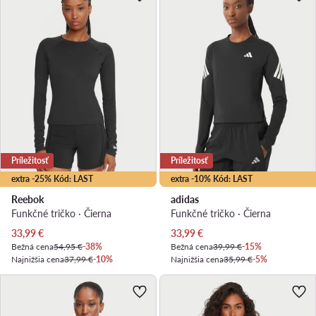
Príležitosť
Príležitosť
extra -25% Kód: LAST
extra -10% Kód: LAST
Reebok
adidas
Funkčné tričko · Čierna
Funkčné tričko · Čierna
Aktuálna cena
Aktuálna cena
33,99
€
33,99
€
Bežná cena
54,95 €
-38%
Bežná cena
39,99 €
-15%
Najnižšia cena
37,99 €
-10%
Najnižšia cena
35,99 €
-5%