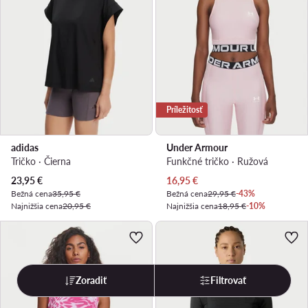
Príležitosť
adidas
Under Armour
Tričko · Čierna
Funkčné tričko · Ružová
Aktuálna cena
Aktuálna cena
23,95
€
16,95
€
Bežná cena
35,95 €
Bežná cena
29,95 €
-43%
Najnižšia cena
20,95 €
Najnižšia cena
18,95 €
-10%
Zoradiť
Filtrovať