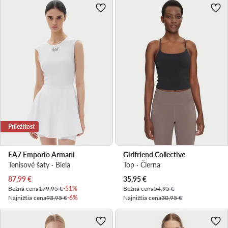
Príležitosť
EA7 Emporio Armani
Girlfriend Collective
Tenisové šaty · Biela
Top · Čierna
Aktuálna cena
Aktuálna cena
87,99
€
35,95
€
Bežná cena
179,95 €
-51%
Bežná cena
54,95 €
Najnižšia cena
93,95 €
-6%
Najnižšia cena
30,95 €