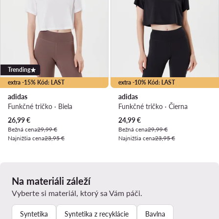
Trending
extra -15% Kód: LAST
extra -10% Kód: LAST
adidas
adidas
Funkčné tričko · Biela
Funkčné tričko · Čierna
Aktuálna cena
Aktuálna cena
26,99
€
24,99
€
Bežná cena
29,99 €
Bežná cena
29,99 €
Najnižšia cena
23,95 €
Najnižšia cena
23,95 €
Na materiáli záleží
Vyberte si materiál, ktorý sa Vám páči.
Syntetika
Syntetika z recyklácie
Bavlna