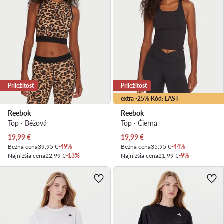
Príležitosť
Príležitosť
extra -25% Kód: LAST
Reebok
Reebok
Top · Béžová
Top · Čierna
Aktuálna cena
Aktuálna cena
19,99
€
19,99
€
Bežná cena
39,95 €
-49%
Bežná cena
35,95 €
-44%
Najnižšia cena
22,99 €
-13%
Najnižšia cena
21,99 €
-9%