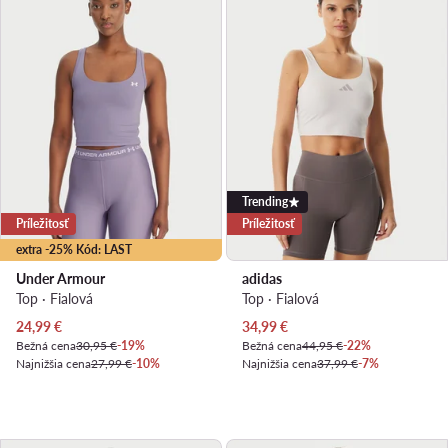
Trending
Príležitosť
Príležitosť
extra -25% Kód: LAST
Under Armour
adidas
Top · Fialová
Top · Fialová
Aktuálna cena
Aktuálna cena
24,99
€
34,99
€
Bežná cena
30,95 €
-19%
Bežná cena
44,95 €
-22%
Najnižšia cena
27,99 €
-10%
Najnižšia cena
37,99 €
-7%