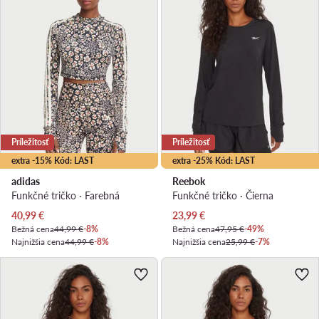
Príležitosť
Príležitosť
extra -15% Kód: LAST
extra -25% Kód: LAST
adidas
Reebok
Funkčné tričko · Farebná
Funkčné tričko · Čierna
Aktuálna cena
Aktuálna cena
40,99
€
23,99
€
Bežná cena
44,99 €
-8%
Bežná cena
47,95 €
-49%
Najnižšia cena
44,99 €
-8%
Najnižšia cena
25,99 €
-7%