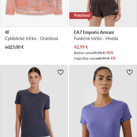
Príležitosť
4F
EA7 Emporio Armani
Cyklistické tričko · Oranžová
Funkčné tričko · Hnedá
Aktuálna cena
od
23,00
€
42,99
€
Bežná cena
79,95 €
-46%
Najnižšia cena
45,99 €
-6%