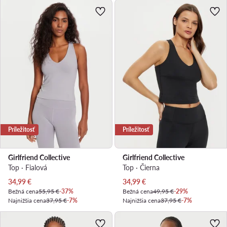
Príležitosť
Príležitosť
Girlfriend Collective
Girlfriend Collective
Top · Fialová
Top · Čierna
Aktuálna cena
Aktuálna cena
34,99
€
34,99
€
Bežná cena
55,95 €
-37%
Bežná cena
49,95 €
-29%
Najnižšia cena
37,95 €
-7%
Najnižšia cena
37,95 €
-7%