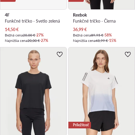
4F
Reebok
Funkčné tričko · Svetlo zelená
Funkčné tričko · Čierna
Aktuálna cena
Aktuálna cena
14,50
€
36,99
€
Bežná cena
20,00 €
-27%
Bežná cena
89,95 €
-58%
Najnižšia cena
20,00 €
-27%
Najnižšia cena
43,99 €
-15%
Príležitosť