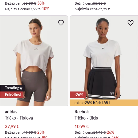
Bežná cena
55,00 €
-38%
Bežná cena
55,00 €
Najnižšia cena
37,99 €
-10%
Najnižšia cena
29,99 €
Trending
Príležitosť
-26%
extra -25% Kód: LAST
adidas
Reebok
Tričko · Fialová
Tričko · Biela
Aktuálna cena
Aktuálna cena
37,99
€
10,99
€
Bežná cena
49,95 €
-23%
Bežná cena
14,95 €
-26%
Najnižšia cena
41,99 €
-9%
Najnižšia cena
14,95 €
-26%