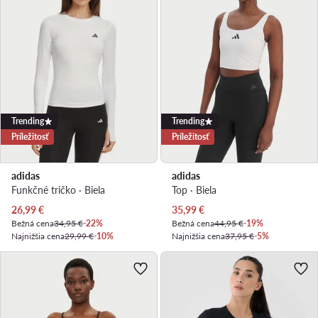
Trending
Trending
Príležitosť
Príležitosť
adidas
adidas
Funkčné tričko · Biela
Top · Biela
Aktuálna cena
Aktuálna cena
26,99
€
35,99
€
Bežná cena
34,95 €
-22%
Bežná cena
44,95 €
-19%
Najnižšia cena
29,99 €
-10%
Najnižšia cena
37,95 €
-5%