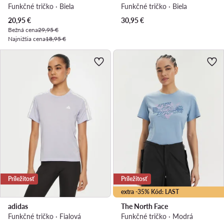
Funkčné tričko · Biela
Funkčné tričko · Biela
Aktuálna cena
20,95
€
30,95
€
Bežná cena
29,95 €
Najnižšia cena
18,95 €
Príležitosť
Príležitosť
extra -35% Kód: LAST
adidas
The North Face
Funkčné tričko · Fialová
Funkčné tričko · Modrá