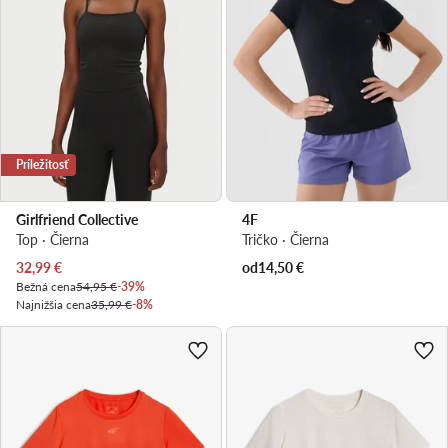
Príležitosť
Girlfriend Collective
4F
Top · Čierna
Tričko · Čierna
Aktuálna cena
32,99
€
od
14,50
€
Bežná cena
54,95 €
-39%
Najnižšia cena
35,99 €
-8%