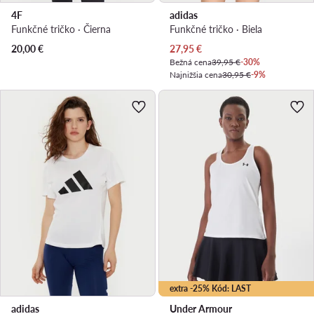
4F
adidas
Funkčné tričko · Čierna
Funkčné tričko · Biela
Aktuálna cena
20,00
€
27,95
€
Bežná cena
39,95 €
-30%
Najnižšia cena
30,95 €
-9%
extra -25% Kód: LAST
adidas
Under Armour