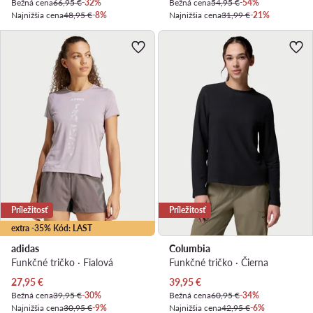
Bežná cena
66,95 €
-32%
Bežná cena
54,95 €
-54%
Najnižšia cena
48,95 €
-8%
Najnižšia cena
31,99 €
-21%
Príležitosť
Príležitosť
extra -35% Kód: LAST
adidas
Columbia
Funkčné tričko · Fialová
Funkčné tričko · Čierna
Aktuálna cena
Aktuálna cena
27,95
€
39,95
€
Bežná cena
39,95 €
-30%
Bežná cena
60,95 €
-34%
Najnižšia cena
30,95 €
-9%
Najnižšia cena
42,95 €
-6%