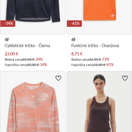
-34%
-61%
4F
4F
Cyklistické tričko · Čierna
Funkčné tričko · Oranžová
Aktuálna cena
Aktuálna cena
23,00
€
8,75
€
Bežná cena
35,00 €
-34%
Bežná cena
32,50 €
-73%
Najnižšia cena
35,00 €
-34%
Najnižšia cena
23,00 €
-61%