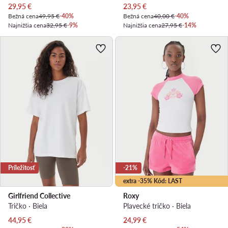
Aktuálna cena
Aktuálna cena
29,95
€
23,95
€
Bežná cena
49,95 €
-40%
Bežná cena
40,00 €
-40%
Najnižšia cena
32,95 €
-9%
Najnižšia cena
27,95 €
-14%
Príležitosť
-21%
extra -35% Kód: LAST
Girlfriend Collective
Roxy
Tričko · Biela
Plavecké tričko · Biela
Aktuálna cena
Aktuálna cena
44,95
€
24,99
€