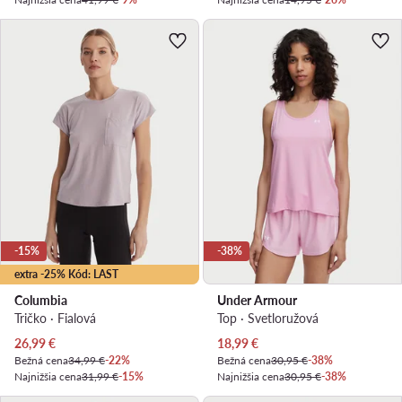
-15%
-38%
extra -25% Kód: LAST
Columbia
Under Armour
Tričko · Fialová
Top · Svetloružová
Aktuálna cena
Aktuálna cena
26,99
€
18,99
€
Bežná cena
34,99 €
-22%
Bežná cena
30,95 €
-38%
Najnižšia cena
31,99 €
-15%
Najnižšia cena
30,95 €
-38%