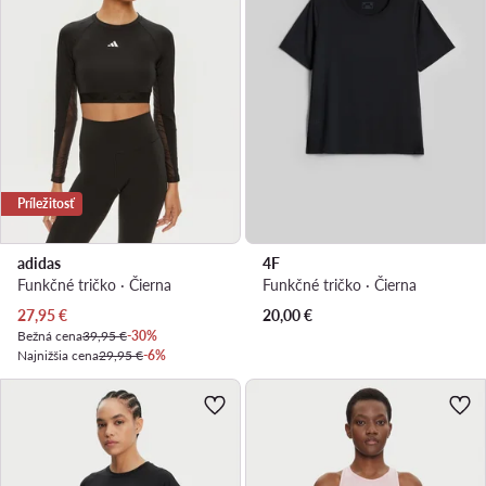
Príležitosť
adidas
4F
Funkčné tričko · Čierna
Funkčné tričko · Čierna
Aktuálna cena
27,95
€
20,00
€
Bežná cena
39,95 €
-30%
Najnižšia cena
29,95 €
-6%