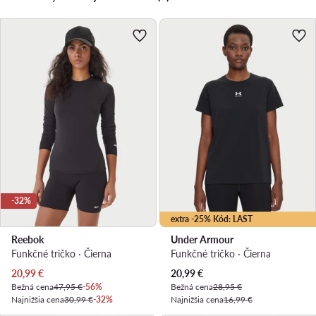
-32%
extra -25% Kód: LAST
Reebok
Under Armour
Funkčné tričko · Čierna
Funkčné tričko · Čierna
Aktuálna cena
Aktuálna cena
20,99
€
20,99
€
Bežná cena
47,95 €
-56%
Bežná cena
28,95 €
Najnižšia cena
30,99 €
-32%
Najnižšia cena
16,99 €