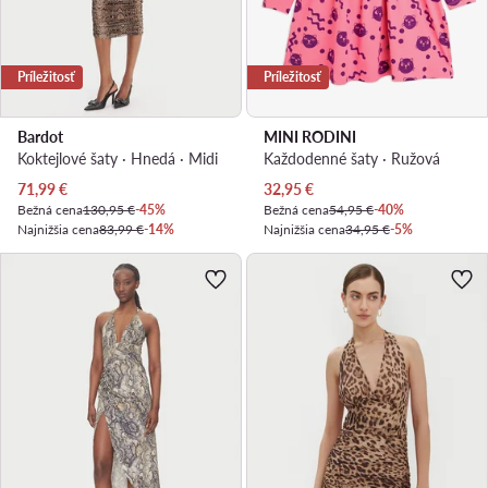
Príležitosť
Príležitosť
Bardot
MINI RODINI
Koktejlové šaty · Hnedá · Midi
Každodenné šaty · Ružová
Aktuálna cena
Aktuálna cena
71,99
€
32,95
€
Bežná cena
130,95 €
-45%
Bežná cena
54,95 €
-40%
Najnižšia cena
83,99 €
-14%
Najnižšia cena
34,95 €
-5%