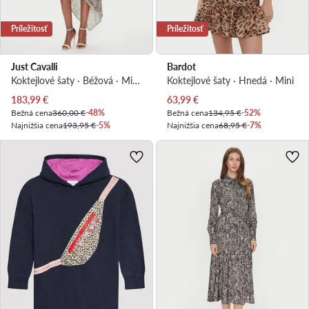
Príležitosť
Príležitosť
Just Cavalli
Bardot
Koktejlové šaty · Béžová · Midi, Asymetrická
Koktejlové šaty · Hnedá · Mini
Aktuálna cena
Aktuálna cena
183,99
€
63,99
€
Bežná cena
360,00 €
-48%
Bežná cena
134,95 €
-52%
Najnižšia cena
193,95 €
-5%
Najnižšia cena
68,95 €
-7%