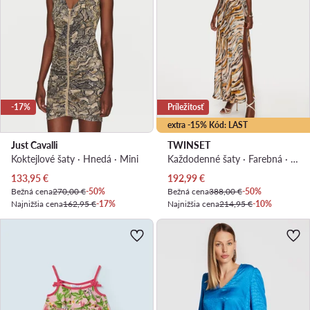
-17%
Príležitosť
extra -15% Kód: LAST
Just Cavalli
TWINSET
Koktejlové šaty · Hnedá · Mini
Každodenné šaty · Farebná · Maxi
Aktuálna cena
Aktuálna cena
133,95
€
192,99
€
Bežná cena
270,00 €
-50%
Bežná cena
388,00 €
-50%
Najnižšia cena
162,95 €
-17%
Najnižšia cena
214,95 €
-10%