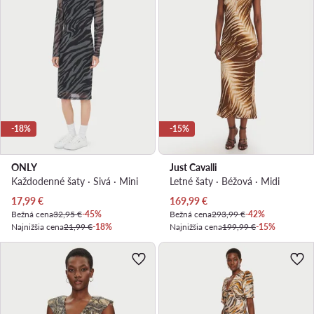
-18%
-15%
ONLY
Just Cavalli
Každodenné šaty · Sivá · Mini
Letné šaty · Béžová · Midi
Aktuálna cena
Aktuálna cena
17,99
€
169,99
€
Bežná cena
32,95 €
-45%
Bežná cena
293,99 €
-42%
Najnižšia cena
21,99 €
-18%
Najnižšia cena
199,99 €
-15%