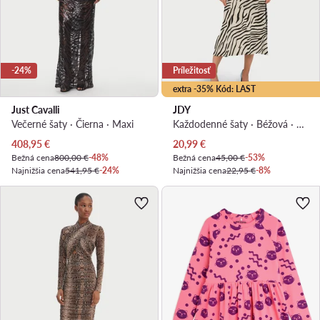
-24%
Príležitosť
extra -35% Kód: LAST
Just Cavalli
JDY
Večerné šaty · Čierna · Maxi
Každodenné šaty · Béžová · Midi
Aktuálna cena
Aktuálna cena
408,95
€
20,99
€
Bežná cena
800,00 €
-48%
Bežná cena
45,00 €
-53%
Najnižšia cena
541,95 €
-24%
Najnižšia cena
22,95 €
-8%