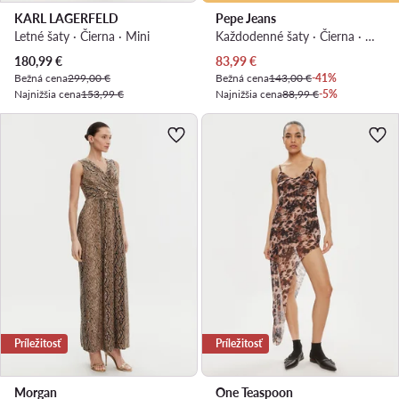
KARL LAGERFELD
Pepe Jeans
Letné šaty · Čierna · Mini
Každodenné šaty · Čierna · Midi
Aktuálna cena
Aktuálna cena
180,99
€
83,99
€
Bežná cena
299,00 €
Bežná cena
143,00 €
-41%
Najnižšia cena
153,99 €
Najnižšia cena
88,99 €
-5%
Príležitosť
Príležitosť
Morgan
One Teaspoon