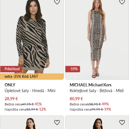
Príležitosť
-19%
extra -25% Kód: LAST
ONLY
MICHAEL Michael Kors
Úpletové šaty · Hnedá · Mini
Koktejlové šaty · Béžová · Midi
Aktuálna cena
Aktuálna cena
28,99
€
80,99
€
Bežná cena
49,95 €
-41%
Bežná cena
158,95 €
-49%
Najnižšia cena
32,99 €
-12%
Najnižšia cena
99,99 €
-19%