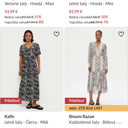
Večerné šaty · Hnedá · Maxi
Letné šaty · Hnedá · Mini
Aktuálna cena
Aktuálna cena
43,99
€
81,99
€
Bežná cena
99,95 €
-55%
Bežná cena
167,00 €
-50%
Najnižšia cena
47,99 €
-8%
Najnižšia cena
88,99 €
-7%
Príležitosť
Príležitosť
extra -25% Kód: LAST
Kaffe
Bruuns Bazaar
Letné šaty · Čierna · Midi
Každodenné šaty · Béžová · Midi