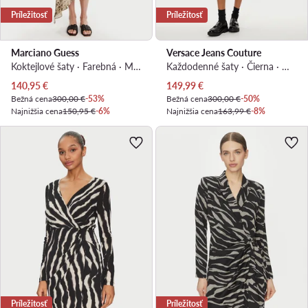
Príležitosť
Príležitosť
Marciano Guess
Versace Jeans Couture
Koktejlové šaty · Farebná · Midi, Asymetrická
Každodenné šaty · Čierna · Midi
Aktuálna cena
Aktuálna cena
140,95
€
149,99
€
Bežná cena
300,00 €
-53%
Bežná cena
300,00 €
-50%
Najnižšia cena
150,95 €
-6%
Najnižšia cena
163,99 €
-8%
Príležitosť
Príležitosť