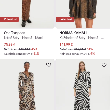
Príležitosť
Príležitosť
One Teaspoon
NORMA KAMALI
Letné šaty · Hnedá · Maxi
Každodenné šaty · Hnedá · Mini
Aktuálna cena
Aktuálna cena
75,99
€
141,99
€
Bežná cena
139,95 €
-45%
Bežná cena
294,95 €
-51%
Najnižšia cena
85,99 €
-11%
Najnižšia cena
149,99 €
-5%