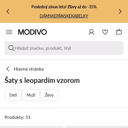
PREJSŤ NA HLAVNÝ OBSAH
PREJSŤ NA VYHĽADÁVANIE
Posledný závan leta! Zľavy až do -35%
DÁMSKE
PÁNSKE
KABELKY
Hľadať značku, produkt, štýl
Hlavná stránka
Šaty s leopardím vzorom
Deti
Muži
Ženy
Produkty: 51