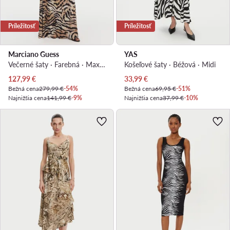
Príležitosť
Príležitosť
Marciano Guess
YAS
Večerné šaty · Farebná · Maxi, Asymetrická
Košeľové šaty · Béžová · Midi
Aktuálna cena
Aktuálna cena
127,99
€
33,99
€
Bežná cena
279,99 €
-54%
Bežná cena
69,95 €
-51%
Najnižšia cena
141,99 €
-9%
Najnižšia cena
37,99 €
-10%