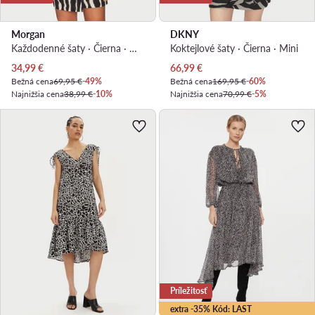
Morgan
DKNY
Každodenné šaty · Čierna · Mini
Koktejlové šaty · Čierna · Mini
Aktuálna cena
Aktuálna cena
34,99
€
66,99
€
Bežná cena
69,95 €
-49%
Bežná cena
169,95 €
-60%
Najnižšia cena
38,99 €
-10%
Najnižšia cena
70,99 €
-5%
Príležitosť
extra -35% Kód: LAST