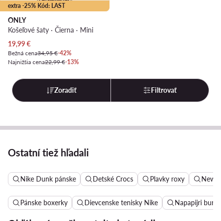
extra -25% Kód: LAST
ONLY
Košeľové šaty · Čierna · Mini
Aktuálna cena
19,99
€
Bežná cena
34,95 €
-42%
Najnižšia cena
22,99 €
-13%
Zoradiť
Filtrovať
Ostatní tiež hľadali
Nike Dunk pánske
Detské Crocs
Plavky roxy
New B
Pánske boxerky
Dievcenske tenisky Nike
Napapijri bund