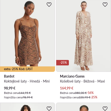
-25%
extra -25% Kód: LAST
Bardot
Marciano Guess
Koktejlové šaty · Hnedá · Mini
Košeľové šaty · Béžová · Maxi
Aktuálna cena
Aktuálna cena
98,99
€
164,99
€
Bežná cena
144,95 €
Bežná cena
380,00 €
-56%
Najnižšia cena
78,99 €
Najnižšia cena
220,95 €
-25%