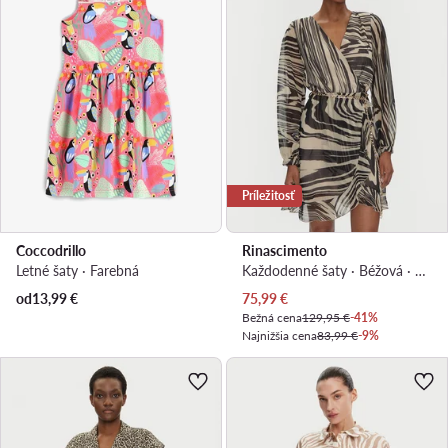
Príležitosť
Coccodrillo
Rinascimento
Letné šaty · Farebná
Každodenné šaty · Béžová · Mini, Asymetrická
Aktuálna cena
od
13,99
€
75,99
€
Bežná cena
129,95 €
-41%
Najnižšia cena
83,99 €
-9%