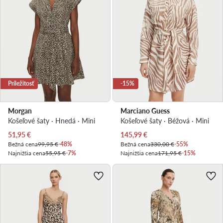
Príležitosť
-15%
Morgan
Marciano Guess
Košeľové šaty · Hnedá · Mini
Košeľové šaty · Béžová · Mini
Aktuálna cena
Aktuálna cena
51,95
€
145,99
€
Bežná cena
99,95 €
-48%
Bežná cena
330,00 €
-55%
Najnižšia cena
55,95 €
-7%
Najnižšia cena
171,95 €
-15%