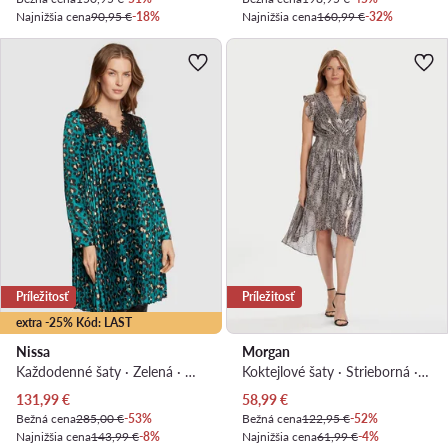
Najnižšia cena
90,95 €
-18%
Najnižšia cena
160,99 €
-32%
Príležitosť
Príležitosť
extra -25% Kód: LAST
Nissa
Morgan
Každodenné šaty · Zelená · Mini
Koktejlové šaty · Strieborná · Midi, Asymetrická
Aktuálna cena
Aktuálna cena
131,99
€
58,99
€
Bežná cena
285,00 €
-53%
Bežná cena
122,95 €
-52%
Najnižšia cena
143,99 €
-8%
Najnižšia cena
61,99 €
-4%