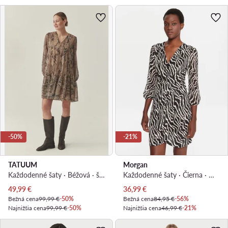
-50%
-21%
TATUUM
Morgan
Každodenné šaty · Béžová · štandardná
Každodenné šaty · Čierna · Mini
Aktuálna cena
Aktuálna cena
49,99
€
36,99
€
Bežná cena
99,99 €
-50%
Bežná cena
84,95 €
-56%
Najnižšia cena
99,99 €
-50%
Najnižšia cena
46,99 €
-21%