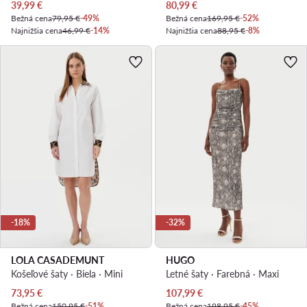
Aktuálna cena
Aktuálna cena
39,99
€
80,99
€
Bežná cena
79,95 €
-49%
Bežná cena
169,95 €
-52%
Najnižšia cena
46,99 €
-14%
Najnižšia cena
88,95 €
-8%
-18%
-32%
LOLA CASADEMUNT
HUGO
Košeľové šaty · Biela · Mini
Letné šaty · Farebná · Maxi
Aktuálna cena
Aktuálna cena
73,95
€
107,99
€
Bežná cena
150,95 €
-51%
Bežná cena
198,95 €
-45%