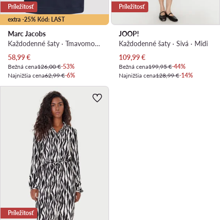
Príležitosť
Príležitosť
extra -25% Kód: LAST
Marc Jacobs
JOOP!
Každodenné šaty · Tmavomodrá
Každodenné šaty · Sivá · Midi
Aktuálna cena
Aktuálna cena
58,99
€
109,99
€
Bežná cena
126,00 €
-53%
Bežná cena
199,95 €
-44%
Najnižšia cena
62,99 €
-6%
Najnižšia cena
128,99 €
-14%
Príležitosť