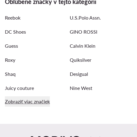
Obľúbené značky v tejto kategórii
Reebok
U.S.Polo Assn.
DC Shoes
GINO ROSSI
Guess
Calvin Klein
Roxy
Quiksilver
Shaq
Desigual
Juicy couture
Nine West
Zobraziť viac značiek