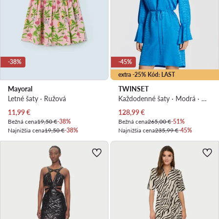
-38%
-45%
extra -25% Kód: LAST
Mayoral
TWINSET
Letné šaty · Ružová
Každodenné šaty · Modrá · Mini
Aktuálna cena
Aktuálna cena
11,99
€
128,99
€
Bežná cena
19,50 €
-38%
Bežná cena
265,00 €
-51%
Najnižšia cena
19,50 €
-38%
Najnižšia cena
235,99 €
-45%