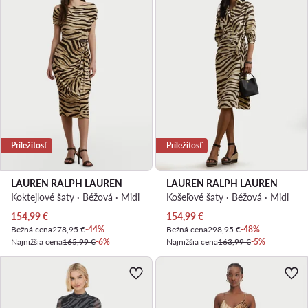
Príležitosť
Príležitosť
LAUREN RALPH LAUREN
LAUREN RALPH LAUREN
Koktejlové šaty · Béžová · Midi
Košeľové šaty · Béžová · Midi
Aktuálna cena
Aktuálna cena
154,99
€
154,99
€
Bežná cena
278,95 €
-44%
Bežná cena
298,95 €
-48%
Najnižšia cena
165,99 €
-6%
Najnižšia cena
163,99 €
-5%