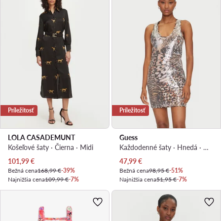
Príležitosť
Príležitosť
LOLA CASADEMUNT
Guess
Košeľové šaty · Čierna · Midi
Každodenné šaty · Hnedá · Mini
Aktuálna cena
Aktuálna cena
101,99
€
47,99
€
Bežná cena
168,99 €
-39%
Bežná cena
98,95 €
-51%
Najnižšia cena
109,99 €
-7%
Najnižšia cena
51,95 €
-7%