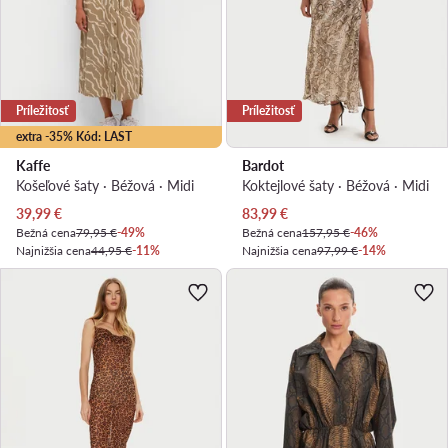
Príležitosť
Príležitosť
extra -35% Kód: LAST
Kaffe
Bardot
Košeľové šaty · Béžová · Midi
Koktejlové šaty · Béžová · Midi
Aktuálna cena
Aktuálna cena
39,99
€
83,99
€
Bežná cena
79,95 €
-49%
Bežná cena
157,95 €
-46%
Najnižšia cena
44,95 €
-11%
Najnižšia cena
97,99 €
-14%