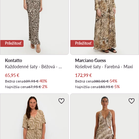
Príležitosť
Príležitosť
Kontatto
Marciano Guess
Každodenné šaty · Béžová · Maxi
Košeľové šaty · Farebná · Maxi
Aktuálna cena
Aktuálna cena
65,95
€
172,99
€
Bežná cena
109,95 €
-40%
Bežná cena
380,00 €
-54%
Najnižšia cena
67,95 €
-2%
Najnižšia cena
183,95 €
-5%