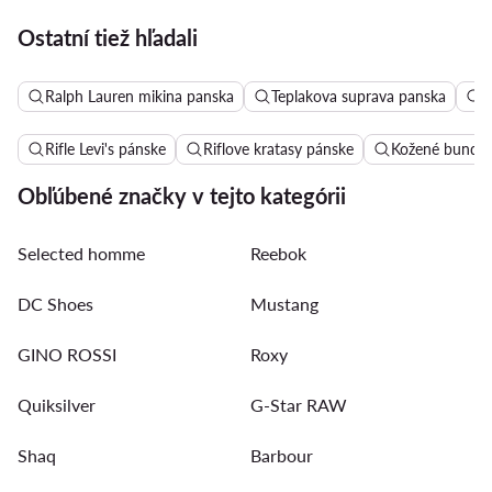
Ostatní tiež hľadali
Ralph Lauren mikina panska
Teplakova suprava panska
C
Rifle Levi's pánske
Riflove kratasy pánske
Kožené bundy 
Obľúbené značky v tejto kategórii
Selected homme
Reebok
DC Shoes
Mustang
GINO ROSSI
Roxy
Quiksilver
G-Star RAW
Shaq
Barbour