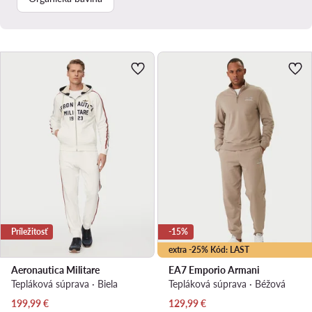
Príležitosť
-15%
extra -25% Kód: LAST
Aeronautica Militare
EA7 Emporio Armani
Tepláková súprava · Biela
Tepláková súprava · Béžová
Aktuálna cena
Aktuálna cena
199,99
€
129,99
€