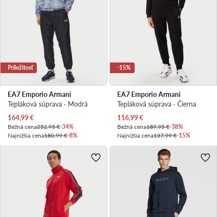
Príležitosť
-15%
EA7 Emporio Armani
EA7 Emporio Armani
Tepláková súprava · Modrá
Tepláková súprava · Čierna
Aktuálna cena
Aktuálna cena
164,99
€
116,99
€
Bežná cena
252,95 €
-34%
Bežná cena
189,95 €
-38%
Najnižšia cena
180,99 €
-8%
Najnižšia cena
137,99 €
-15%