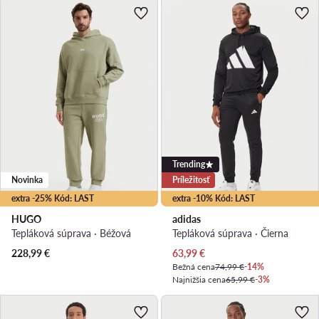
Trending
Novinka
Príležitosť
extra -25% Kód: LAST
extra -10% Kód: LAST
HUGO
adidas
Tepláková súprava · Béžová
Tepláková súprava · Čierna
Aktuálna cena
228,99
€
63,99
€
Bežná cena
74,99 €
-14%
Najnižšia cena
65,99 €
-3%