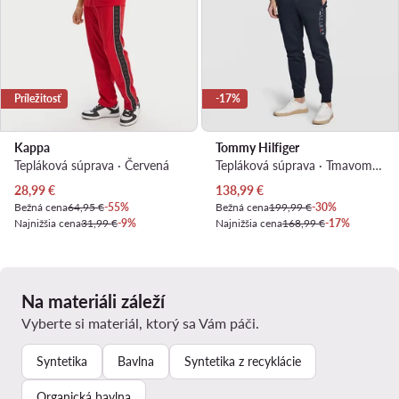
Príležitosť
-17%
Kappa
Tommy Hilfiger
Tepláková súprava · Červená
Tepláková súprava · Tmavomodrá
Aktuálna cena
Aktuálna cena
28,99
€
138,99
€
Bežná cena
64,95 €
-55%
Bežná cena
199,99 €
-30%
Najnižšia cena
31,99 €
-9%
Najnižšia cena
168,99 €
-17%
Na materiáli záleží
Vyberte si materiál, ktorý sa Vám páči.
Syntetika
Bavlna
Syntetika z recyklácie
Organická bavlna