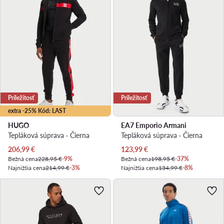
Príležitosť
Príležitosť
extra -25% Kód: LAST
HUGO
EA7 Emporio Armani
Tepláková súprava · Čierna
Tepláková súprava · Čierna
Aktuálna cena
Aktuálna cena
206,99
€
123,99
€
Bežná cena
228,95 €
-9%
Bežná cena
198,95 €
-37%
Najnižšia cena
214,99 €
-3%
Najnižšia cena
134,99 €
-8%