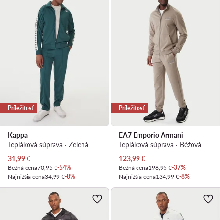
Príležitosť
Príležitosť
Kappa
EA7 Emporio Armani
Tepláková súprava · Zelená
Tepláková súprava · Béžová
Aktuálna cena
Aktuálna cena
31,99
€
123,99
€
Bežná cena
70,95 €
-54%
Bežná cena
198,95 €
-37%
Najnižšia cena
34,99 €
-8%
Najnižšia cena
134,99 €
-8%