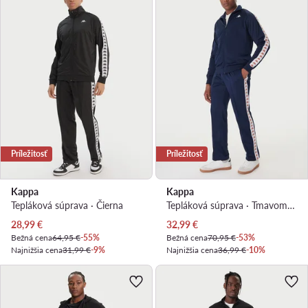
Príležitosť
Príležitosť
Kappa
Kappa
Tepláková súprava · Čierna
Tepláková súprava · Tmavomodrá
Aktuálna cena
Aktuálna cena
28,99
€
32,99
€
Bežná cena
64,95 €
-55%
Bežná cena
70,95 €
-53%
Najnižšia cena
31,99 €
-9%
Najnižšia cena
36,99 €
-10%