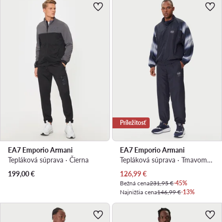
Príležitosť
EA7 Emporio Armani
EA7 Emporio Armani
Tepláková súprava · Čierna
Tepláková súprava · Tmavomodrá
Aktuálna cena
199,00
€
126,99
€
Bežná cena
231,95 €
-45%
Najnižšia cena
146,99 €
-13%