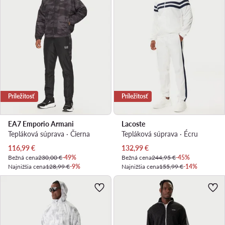
Príležitosť
Príležitosť
EA7 Emporio Armani
Lacoste
Tepláková súprava · Čierna
Tepláková súprava · Écru
Aktuálna cena
Aktuálna cena
116,99
€
132,99
€
Bežná cena
230,00 €
-49%
Bežná cena
244,95 €
-45%
Najnižšia cena
128,99 €
-9%
Najnižšia cena
155,99 €
-14%