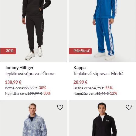
-30%
Príležitosť
Tommy Hilfiger
Kappa
Tepláková súprava · Čierna
Tepláková súprava · Modrá
Aktuálna cena
Aktuálna cena
138,99
€
28,99
€
Bežná cena
199,99 €
-30%
Bežná cena
64,95 €
-55%
Najnižšia cena
199,99 €
-30%
Najnižšia cena
32,99 €
-12%