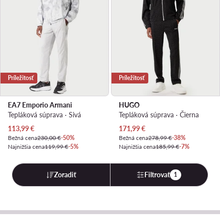
Príležitosť
Príležitosť
EA7 Emporio Armani
HUGO
Tepláková súprava · Sivá
Tepláková súprava · Čierna
Aktuálna cena
Aktuálna cena
113,99
€
171,99
€
Bežná cena
230,00 €
-50%
Bežná cena
278,99 €
-38%
Najnižšia cena
119,99 €
-5%
Najnižšia cena
185,99 €
-7%
Zoradiť
Filtrovať
1