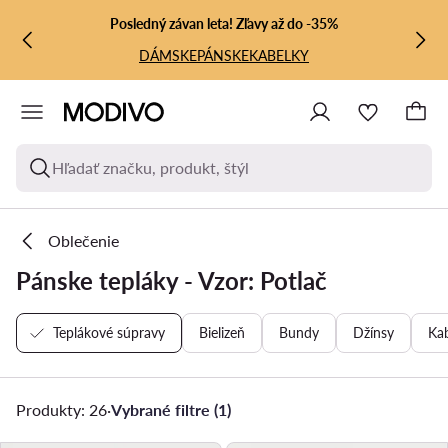
PREJSŤ NA HLAVNÝ OBSAH
PREJSŤ NA VYHĽADÁVANIE
Posledný závan leta! Zľavy až do -35%
DÁMSKE
PÁNSKE
KABELKY
Hľadať značku, produkt, štýl
Oblečenie
Pánske tepláky - Vzor: Potlač
Teplákové súpravy
Bielizeň
Bundy
Džínsy
Ka
Produkty: 26
·
Vybrané filtre (1)