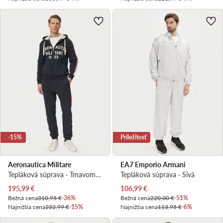
-15%
Príležitosť
Aeronautica Militare
EA7 Emporio Armani
Tepláková súprava · Tmavomodrá
Tepláková súprava · Sivá
Aktuálna cena
Aktuálna cena
195,99
€
106,99
€
Bežná cena
310,95 €
-36%
Bežná cena
220,00 €
-51%
Najnižšia cena
232,99 €
-15%
Najnižšia cena
113,95 €
-6%