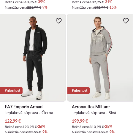
Bežná cena
310,95 €
-35%
Bežná cena
189,95 €
-31%
Najnižšia cena
221,99 €
-9%
Najnižšia cena
152,99 €
-15%
Príležitosť
Príležitosť
EA7 Emporio Armani
Aeronautica Militare
Tepláková súprava · Čierna
Tepláková súprava · Sivá
Aktuálna cena
Aktuálna cena
122,99
€
199,99
€
Bežná cena
193,95 €
-36%
Bežná cena
310,95 €
-35%
Najnižšia cena
135,99 €
-9%
Najnižšia cena
221,99 €
-9%