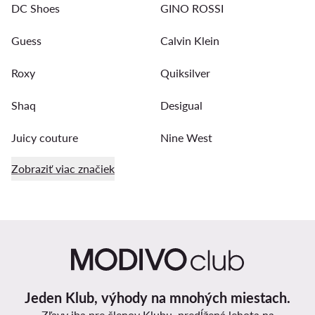
DC Shoes
GINO ROSSI
Guess
Calvin Klein
Roxy
Quiksilver
Shaq
Desigual
Juicy couture
Nine West
Zobraziť viac značiek
Jeden Klub, výhody na mnohých miestach.
Zľavy iba pre členov Klubu, predĺžená lehota na