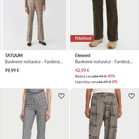
Príležitosť
TATUUM
Element
Bavlnené nohavice · Farebná · Regular fit
Bavlnené nohavice · Farebná · Regular fit
Aktuálna cena
99,99
€
42,99
€
Bežná cena
84,95 €
-49%
Najnižšia cena
46,99 €
-8%