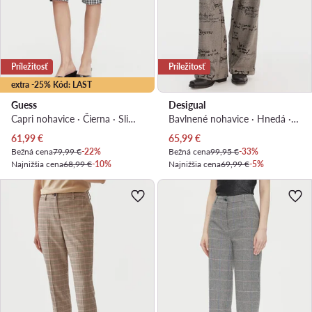
Príležitosť
Príležitosť
extra -25% Kód: LAST
Guess
Desigual
Capri nohavice · Čierna · Slim fit
Bavlnené nohavice · Hnedá · Regular fit
Aktuálna cena
Aktuálna cena
61,99
€
65,99
€
Bežná cena
79,99 €
-22%
Bežná cena
99,95 €
-33%
Najnižšia cena
68,99 €
-10%
Najnižšia cena
69,99 €
-5%