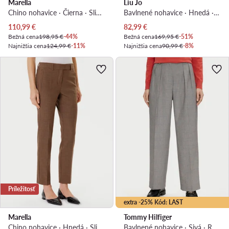
Marella
Liu Jo
Chino nohavice · Čierna · Slim fit
Bavlnené nohavice · Hnedá · Regular fit
Aktuálna cena
Aktuálna cena
110,99
€
82,99
€
Bežná cena
198,95 €
-44%
Bežná cena
169,95 €
-51%
Najnižšia cena
124,99 €
-11%
Najnižšia cena
90,99 €
-8%
Príležitosť
extra -25% Kód: LAST
Marella
Tommy Hilfiger
Chino nohavice · Hnedá · Slim fit
Bavlnené nohavice · Sivá · Relaxed fit