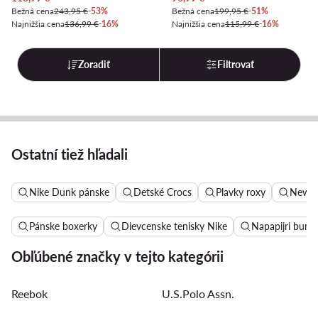
Bežná cena
243,95 €
-53%
Bežná cena
199,95 €
-51%
Najnižšia cena
136,99 €
-16%
Najnižšia cena
115,99 €
-16%
Zoradiť
Filtrovať
Ostatní tiež hľadali
Nike Dunk pánske
Detské Crocs
Plavky roxy
New B
Pánske boxerky
Dievcenske tenisky Nike
Napapijri bund
Obľúbené značky v tejto kategórii
Reebok
U.S.Polo Assn.