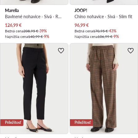
Marella
JOOP!
Bavlnené nohavice · Sivá · Regular fit
Chino nohavice · Sivá · Slim fit
Aktuálna cena
Aktuálna cena
126,99
€
96,99
€
Bežná cena
208,95 €
-39%
Bežná cena
170,95 €
-43%
Najnižšia cena
140,99 €
-9%
Najnižšia cena
106,99 €
-9%
Príležitosť
Príležitosť