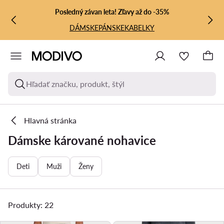
PREJSŤ NA HLAVNÝ OBSAH
PREJSŤ NA VYHĽADÁVANIE
Posledný závan leta! Zľavy až do -35%
DÁMSKE
PÁNSKE
KABELKY
Hľadať značku, produkt, štýl
Hlavná stránka
Dámske kárované nohavice
Deti
Muži
Ženy
Produkty: 22