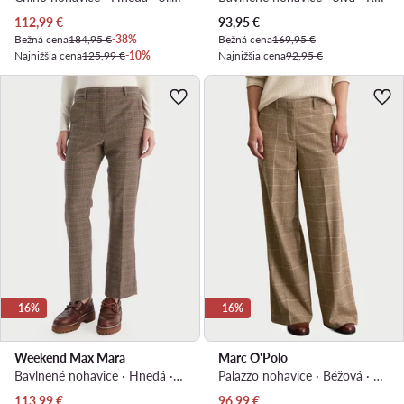
Aktuálna cena
Aktuálna cena
112,99
€
93,95
€
Bežná cena
184,95 €
-38%
Bežná cena
169,95 €
Najnižšia cena
125,99 €
-10%
Najnižšia cena
92,95 €
-16%
-16%
Weekend Max Mara
Marc O'Polo
Bavlnené nohavice · Hnedá · Regular fit
Palazzo nohavice · Béžová · Regular fit
Aktuálna cena
Aktuálna cena
113,99
€
96,99
€