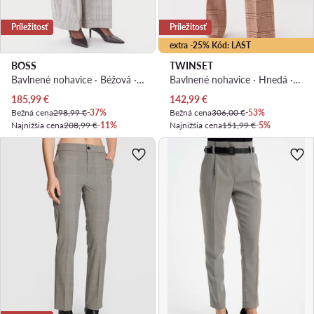
Príležitosť
Príležitosť
extra -25% Kód: LAST
BOSS
TWINSET
Bavlnené nohavice · Béžová · Oversize
Bavlnené nohavice · Hnedá · Regular fit
Aktuálna cena
Aktuálna cena
185,99
€
142,99
€
Bežná cena
298,99 €
-37%
Bežná cena
306,00 €
-53%
Najnižšia cena
208,99 €
-11%
Najnižšia cena
151,99 €
-5%