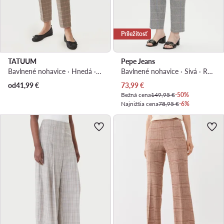
Príležitosť
TATUUM
Pepe Jeans
Bavlnené nohavice · Hnedá · Regular fit
Bavlnené nohavice · Sivá · Regular fit
Aktuálna cena
od
41,99
€
73,99
€
Bežná cena
149,95 €
-50%
Najnižšia cena
78,95 €
-6%