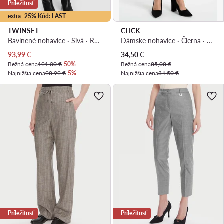
Príležitosť
extra -25% Kód: LAST
TWINSET
CLICK
Bavlnené nohavice · Sivá · Regular fit
Dámske nohavice · Čierna · Regular fit
Aktuálna cena
Aktuálna cena
93,99
€
34,50
€
Bežná cena
191,00 €
-50%
Bežná cena
85,08 €
Najnižšia cena
98,99 €
-5%
Najnižšia cena
34,50 €
Príležitosť
Príležitosť