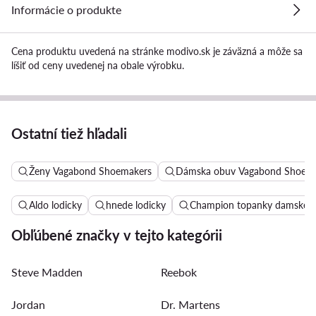
Informácie o produkte
Cena produktu uvedená na stránke modivo.sk je záväzná a môže sa
líšiť od ceny uvedenej na obale výrobku.
Ostatní tiež hľadali
Ženy Vagabond Shoemakers
Dámska obuv Vagabond Shoem
Aldo lodicky
hnede lodicky
Champion topanky damske
Obľúbené značky v tejto kategórii
Steve Madden
Reebok
Jordan
Dr. Martens