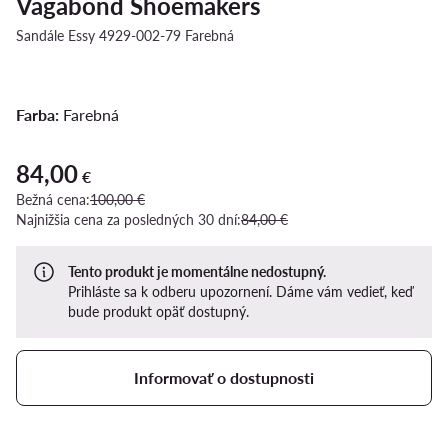
Vagabond Shoemakers
Sandále Essy 4929-002-79 Farebná
Farba:
Farebná
84,00
Aktuálna cena 84,00 €
€
Bežná cena:
100,00 €
Najnižšia cena za posledných 30 dní:
84,00 €
Tento produkt je momentálne nedostupný.
Prihláste sa k odberu upozornení. Dáme vám vedieť, keď
bude produkt opäť dostupný.
Informovať o dostupnosti