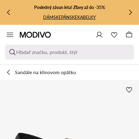
PREJSŤ NA HLAVNÝ OBSAH
PREJSŤ NA VYHĽADÁVANIE
Posledný závan leta! Zľavy až do -35%
DÁMSKE
PÁNSKE
KABELKY
Hľadať značku, produkt, štýl
Sandále na klinovom opätku