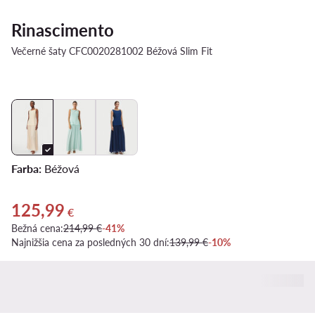
Rinascimento
Večerné šaty CFC0020281002 Béžová Slim Fit
Farba:
Béžová
125,99
Aktuálna cena 125,99 €
€
Bežná cena:
214,99 €
-41%
Najnižšia cena za posledných 30 dní:
139,99 €
-10%