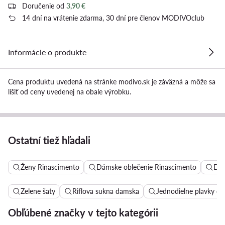
Doručenie od
3,90 €
14 dní na vrátenie zdarma, 30 dní pre členov MODIVOclub
Informácie o produkte
Cena produktu uvedená na stránke modivo.sk je záväzná a môže sa
líšiť od ceny uvedenej na obale výrobku.
Ostatní tiež hľadali
Ženy Rinascimento
Dámske oblečenie Rinascimento
Dám
Zelene šaty
Riflova sukna damska
Jednodielne plavky d
Obľúbené značky v tejto kategórii