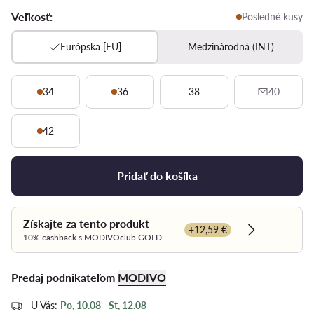
Veľkosť:
Posledné kusy
Európska [EU]
Medzinárodná (INT)
34
36
38
40
42
Pridať do košíka
Získajte za tento produkt
+12,59 €
Dowiedz się 
10% cashback s MODIVOclub GOLD
Predaj podnikateľom
MODIVO
U Vás:
Po, 10.08 - St, 12.08