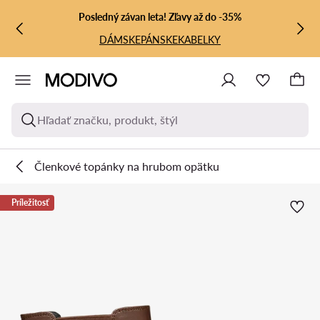
PREJSŤ NA HLAVNÝ OBSAH
PREJSŤ NA VYHĽADÁVANIE
Posledný závan leta! Zľavy až do -35%
DÁMSKE
PÁNSKE
KABELKY
Hľadať značku, produkt, štýl
Členkové topánky na hrubom opätku
Príležitosť