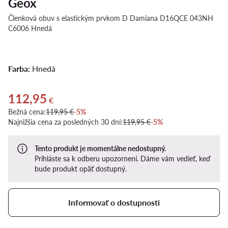
Geox
Členková obuv s elastickým prvkom D Damiana D16QCE 043NH
C6006 Hnedá
Farba:
Hnedá
112,95
Aktuálna cena 112,95 €
€
Bežná cena:
119,95 €
-5%
Najnižšia cena za posledných 30 dní:
119,95 €
-5%
Tento produkt je momentálne nedostupný.
Prihláste sa k odberu upozornení. Dáme vám vedieť, keď
bude produkt opäť dostupný.
Informovať o dostupnosti