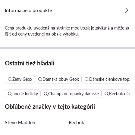
Informácie o produkte
Cena produktu uvedená na stránke modivo.sk je záväzná a môže sa
líšiť od ceny uvedenej na obale výrobku.
Ostatní tiež hľadali
Ženy Geox
Dámska obuv Geox
Dámske členkové topánk
hnede lodicky
Champion topanky damske
Reebok dámsk
Obľúbené značky v tejto kategórii
Steve Madden
Reebok