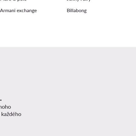
Armani exchange
Billabong
.
mnoho
z každého