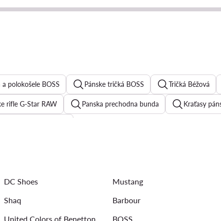
á a polokošele BOSS
Pánske tričká BOSS
Tričká Béžová
e rifle G-Star RAW
Panska prechodna bunda
Kraťasy pán
Mustang tricka pánske
ke
Riflove kratasy pánske
Kožené bundy pánske
Pán
avice pánske
Pánske kosele
Baggy jeans pánske
Na
DC Shoes
Mustang
ina pánska
Slipy
Shaq
Barbour
United Colors of Benetton
BOSS