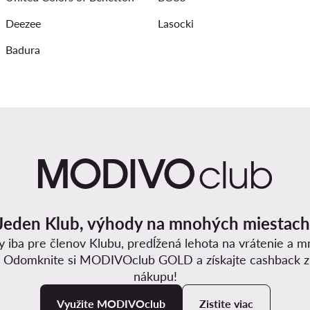
Deezee
Lasocki
Badura
Jeden Klub, výhody na mnohých miestach
y iba pre členov Klubu, predĺžená lehota na vrátenie a 
. Odomknite si MODIVOclub GOLD a získajte cashback 
nákupu!
Využite MODIVOclub
Zistite viac