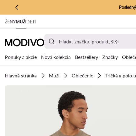
Posledný 
PREJSŤ NA HLAVNÝ OBSAH
ŽENY
MUŽI
DETI
PREJSŤ NA VYHĽADÁVANIE
Ponuky a akcie
Nová kolekcia
Bestsellery
Značky
Obleč
Hlavná stránka
Muži
Oblečenie
Tričká a polo t