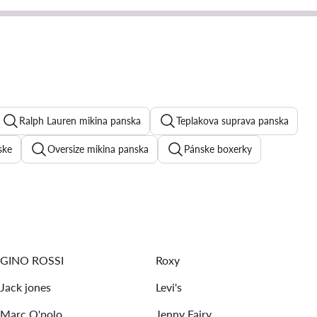
Ralph Lauren mikina panska
Teplakova suprava panska
ske
Oversize mikina panska
Pánske boxerky
ske tricka
Mikina Quiksilver panska
papijri bunda
Kappa pánske oblecenie
GINO ROSSI
Roxy
Jack jones
Levi's
Marc O'polo
Jenny Fairy