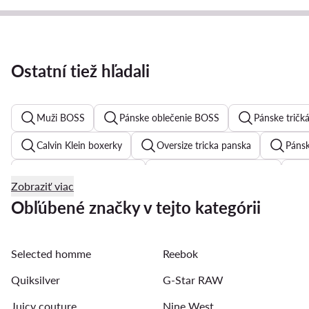
Ostatní tiež hľadali
Muži BOSS
Pánske oblečenie BOSS
Pánske tričk
Calvin Klein boxerky
Oversize tricka panska
Pánsk
Pánske tricka Quiksilver
Pánske mikiny Billabong
Zobraziť viac
EA7 bunda
Panska mikina Levi's
Rifle Levi's páns
Obľúbené značky v tejto kategórii
Chino nohavice panske
Čierne kosele pánske
Noh
Selected homme
Reebok
Pánske mikiny DC Shoes
Plavky pánske
Nike mik
Quiksilver
G-Star RAW
Juicy couture
Nine West