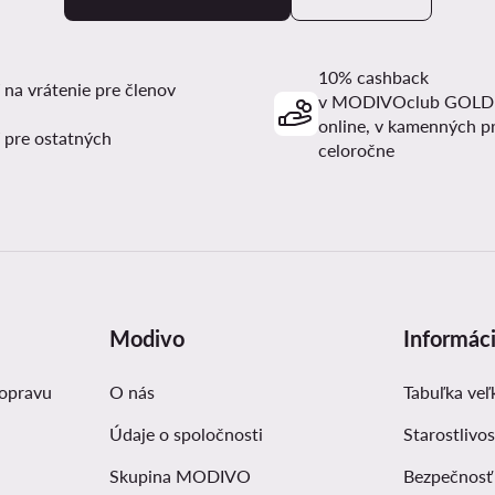
10% cashback
 na vrátenie pre členov
v MODIVOclub GOLD
online, v kamenných p
 pre ostatných
celoročne
Modivo
Informác
dopravu
O nás
Tabuľka veľ
Údaje o spoločnosti
Starostlivos
Skupina MODIVO
Bezpečnosť