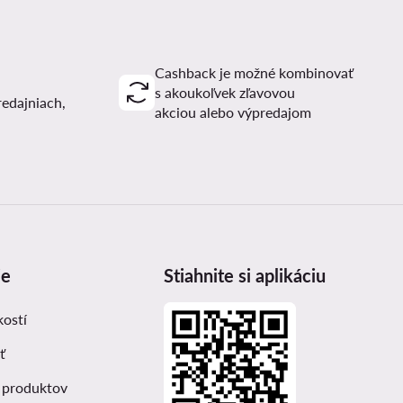
Cashback je možné kombinovať
s akoukoľvek zľavovou
redajniach,
akciou alebo výpredajom
ie
Stiahnite si aplikáciu
kostí
ť
 produktov