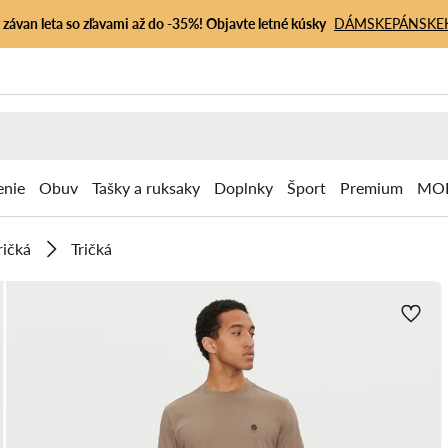
závan leta so zľavami až do -35%! Objavte letné kúsky
DÁMSKE
PÁNSKE
enie
Obuv
Tašky a ruksaky
Doplnky
Šport
Premium
MOD
ričká
Tričká