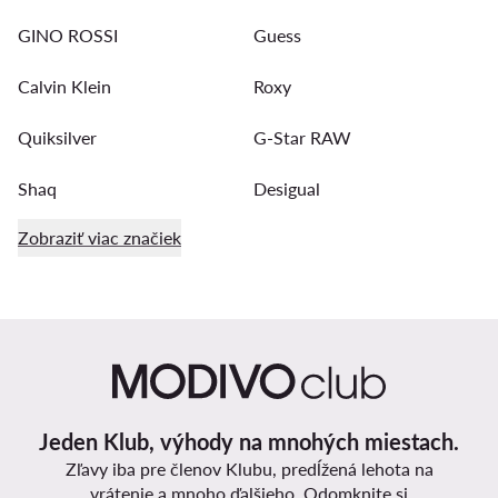
GINO ROSSI
Guess
Calvin Klein
Roxy
Quiksilver
G-Star RAW
Shaq
Desigual
Zobraziť viac značiek
Jeden Klub, výhody na mnohých miestach.
Zľavy iba pre členov Klubu, predĺžená lehota na
vrátenie a mnoho ďalšieho. Odomknite si