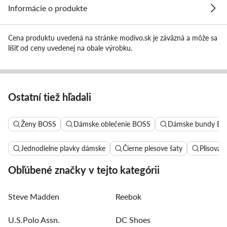
Informácie o produkte
Cena produktu uvedená na stránke modivo.sk je záväzná a môže sa
líšiť od ceny uvedenej na obale výrobku.
Ostatní tiež hľadali
Ženy BOSS
Dámske oblečenie BOSS
Dámske bundy B
Jednodielne plavky dámske
Čierne plesove šaty
Plisovan
Obľúbené značky v tejto kategórii
Steve Madden
Reebok
U.S.Polo Assn.
DC Shoes