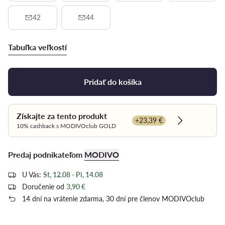
42
44
Tabuľka veľkostí
Pridať do košíka
Získajte za tento produkt
+23,39 €
Dowiedz się 
10% cashback s MODIVOclub GOLD
Predaj podnikateľom
MODIVO
U Vás:
St, 12.08 - Pi, 14.08
Doručenie od
3,90 €
14 dní na vrátenie zdarma, 30 dní pre členov MODIVOclub