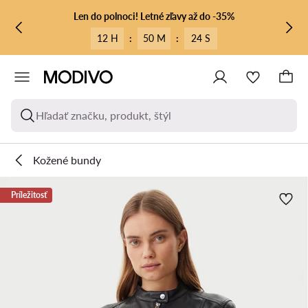
PREJSŤ NA HLAVNÝ OBSAH
PREJSŤ NA VYHĽADÁVANIE
Len do polnoci! Letné zľavy až do -35%
12 H
:
50 M
:
24 S
Hľadať značku, produkt, štýl
Kožené bundy
Príležitosť