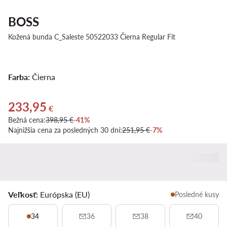
BOSS
Kožená bunda C_Saleste 50522033 Čierna Regular Fit
Farba:
Čierna
233,95
Aktuálna cena 233,95 €
€
Bežná cena:
398,95 €
-41%
Najnižšia cena za posledných 30 dní:
251,95 €
-7%
Veľkosť:
Európska (EU)
Posledné kusy
34
36
38
40