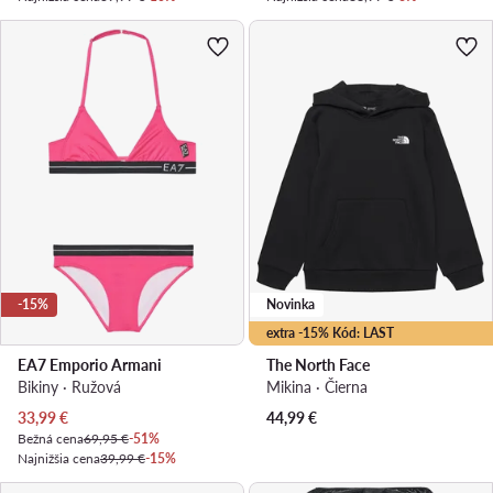
-15%
Novinka
extra -15% Kód: LAST
EA7 Emporio Armani
The North Face
Bikiny · Ružová
Mikina · Čierna
Aktuálna cena
33,99
€
44,99
€
Bežná cena
69,95 €
-51%
Najnižšia cena
39,99 €
-15%