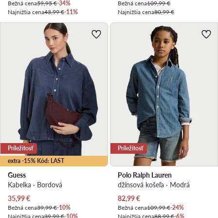
Bežná cena
59,95 €
-34%
Bežná cena
109,99 €
Najnižšia cena
43,99 €
-11%
Najnižšia cena
80,99 €
Príležitosť
Príležitosť
extra -15% Kód: LAST
Guess
Polo Ralph Lauren
Kabelka · Bordová
džínsová košeľa · Modrá
Aktuálna cena
Aktuálna cena
35,99
€
82,99
€
Bežná cena
39,99 €
-10%
Bežná cena
109,99 €
-24%
Najnižšia cena
39,99 €
-10%
Najnižšia cena
88,99 €
-6%