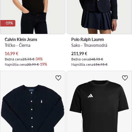
-19%
Calvin Klein Jeans
Polo Ralph Lauren
Tričko · Čierna
Sako · Tmavomodrá
Aktuálna cena
Aktuálna cena
16,99
€
211,99
€
Bežná cena
25,95 €
-34%
Bežná cena
248,95 €
Najnižšia cena
20,99 €
-19%
Najnižšia cena
154,95 €