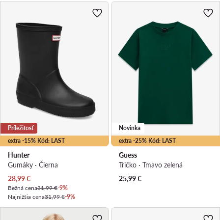
Príležitosť
Novinka
extra -15% Kód: LAST
extra -25% Kód: LAST
Hunter
Guess
Gumáky · Čierna
Tričko · Tmavo zelená
Aktuálna cena
28,99
€
25,99
€
Bežná cena
31,99 €
-9%
Najnižšia cena
31,99 €
-9%