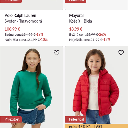
Polo Ralph Lauren
Mayoral
Sveter · Tmavomodrá
Košeľa · Biela
Aktuálna cena
Aktuálna cena
108,99
€
18,99
€
Bežná cena
134,99 €
-19%
Bežná cena
25,99 €
-26%
Najnižšia cena
121,99 €
-10%
Najnižšia cena
21,99 €
-13%
Príležitosť
Príležitosť
extra -15% Kód: LAST