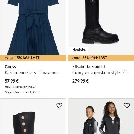
Novinka
extra -15% Kód: LAST
extra -25% Kód: LAST
Guess
Elisabetta Franchi
Každodenné šaty · Tmavomodrá
Čižmy vo vojenskom štýle · Čierna
Aktuálna cena
57,99
€
279,99
€
Bežná cena
59,95 €
Najnižšia cena
51,99 €