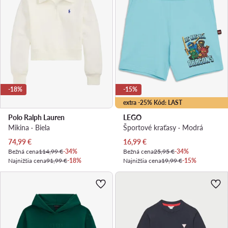
-18%
-15%
extra -25% Kód: LAST
Polo Ralph Lauren
LEGO
Mikina · Biela
Športové kraťasy · Modrá
Aktuálna cena
Aktuálna cena
74,99
€
16,99
€
Bežná cena
114,99 €
-34%
Bežná cena
25,95 €
-34%
Najnižšia cena
91,99 €
-18%
Najnižšia cena
19,99 €
-15%