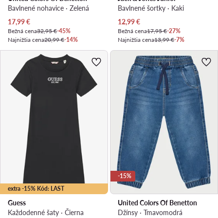
Bavlnené nohavice · Zelená
Bavlnené šortky · Kaki
Aktuálna cena
Aktuálna cena
17,99
€
12,99
€
Bežná cena
32,95 €
-45%
Bežná cena
17,95 €
-27%
Najnižšia cena
20,99 €
-14%
Najnižšia cena
13,99 €
-7%
-15%
extra -15% Kód: LAST
Guess
United Colors Of Benetton
Každodenné šaty · Čierna
Džínsy · Tmavomodrá