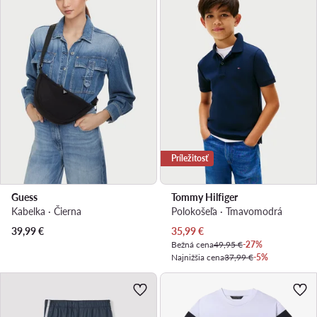
Príležitosť
Guess
Tommy Hilfiger
Kabelka · Čierna
Polokošeľa · Tmavomodrá
Aktuálna cena
39,99
€
35,99
€
Bežná cena
49,95 €
-27%
Najnižšia cena
37,99 €
-5%