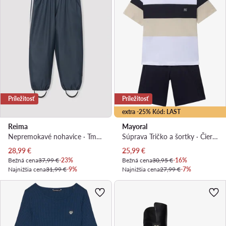
Príležitosť
Príležitosť
extra -25% Kód: LAST
Reima
Mayoral
Nepremokavé nohavice · Tmavomodrá
Súprava Tričko a šortky · Čierna
Aktuálna cena
Aktuálna cena
28,99
€
25,99
€
Bežná cena
37,99 €
-23%
Bežná cena
30,95 €
-16%
Najnižšia cena
31,99 €
-9%
Najnižšia cena
27,99 €
-7%