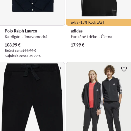
extra -15% Kód: LAST
Polo Ralph Lauren
adidas
Kardigán · Tmavomodrá
Funkčné tričko · Čierna
Aktuálna cena
108,99
€
17,99
€
Bežná cena
144,99 €
Najnižšia cena
105,99 €