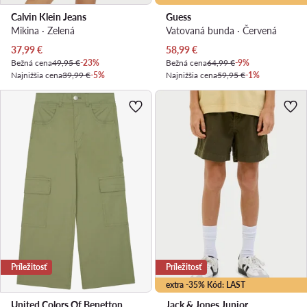
Calvin Klein Jeans
Guess
Mikina · Zelená
Vatovaná bunda · Červená
Aktuálna cena
Aktuálna cena
37,99
€
58,99
€
Bežná cena
49,95 €
-23%
Bežná cena
64,99 €
-9%
Najnižšia cena
39,99 €
-5%
Najnižšia cena
59,95 €
-1%
Príležitosť
Príležitosť
extra -35% Kód: LAST
United Colors Of Benetton
Jack & Jones Junior