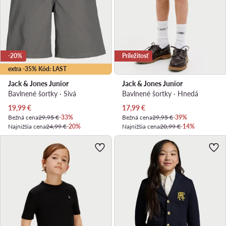
-20%
Príležitosť
extra -35% Kód: LAST
Jack & Jones Junior
Jack & Jones Junior
Bavlnené šortky · Sivá
Bavlnené šortky · Hnedá
Aktuálna cena
Aktuálna cena
19,99
€
17,99
€
Bežná cena
29,95 €
-33%
Bežná cena
29,95 €
-39%
Najnižšia cena
24,99 €
-20%
Najnižšia cena
20,99 €
-14%