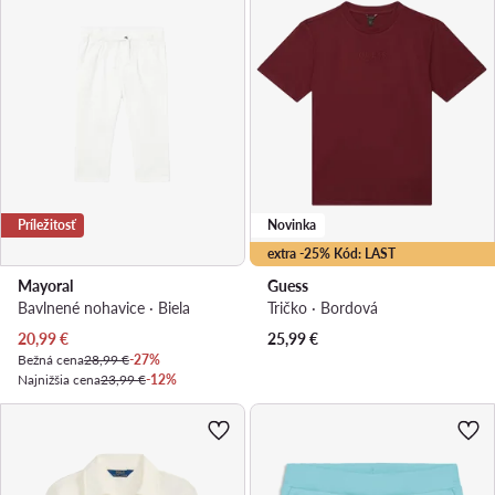
Príležitosť
Novinka
extra -25% Kód: LAST
Mayoral
Guess
Bavlnené nohavice · Biela
Tričko · Bordová
Aktuálna cena
20,99
€
25,99
€
Bežná cena
28,99 €
-27%
Najnižšia cena
23,99 €
-12%