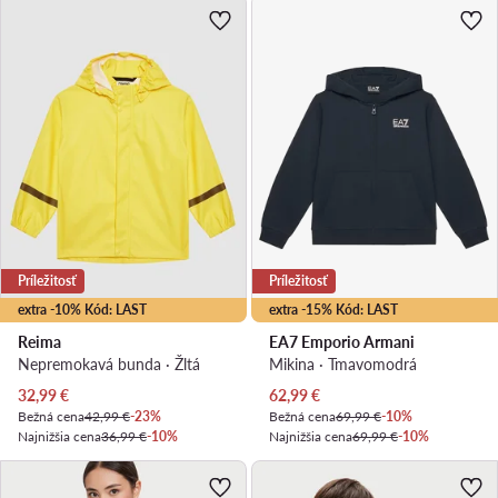
Príležitosť
Príležitosť
extra -10% Kód: LAST
extra -15% Kód: LAST
Reima
EA7 Emporio Armani
Nepremokavá bunda · Žltá
Mikina · Tmavomodrá
Aktuálna cena
Aktuálna cena
32,99
€
62,99
€
Bežná cena
42,99 €
-23%
Bežná cena
69,99 €
-10%
Najnižšia cena
36,99 €
-10%
Najnižšia cena
69,99 €
-10%