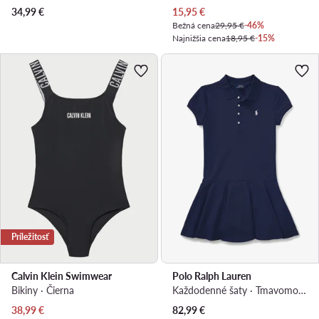
Aktuálna cena
34,99
€
15,95
€
Bežná cena
29,95 €
-46%
Najnižšia cena
18,95 €
-15%
Príležitosť
Calvin Klein Swimwear
Polo Ralph Lauren
Bikiny · Čierna
Každodenné šaty · Tmavomodrá
Aktuálna cena
Aktuálna cena
38,99
€
82,99
€