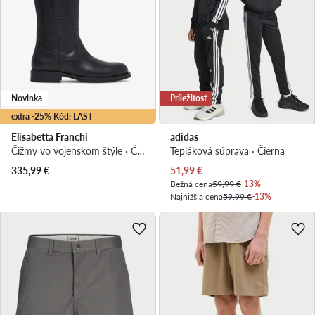
Novinka
Príležitosť
extra -25% Kód: LAST
Elisabetta Franchi
adidas
Čižmy vo vojenskom štýle · Čierna
Tepláková súprava · Čierna
Aktuálna cena
335,99
€
51,99
€
Bežná cena
59,99 €
-13%
Najnižšia cena
59,99 €
-13%