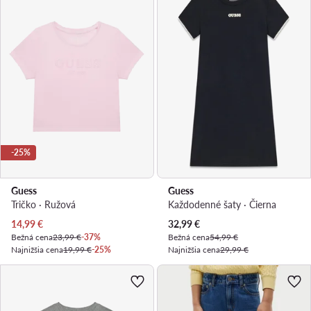
-25%
Guess
Guess
Tričko · Ružová
Každodenné šaty · Čierna
Aktuálna cena
Aktuálna cena
14,99
€
32,99
€
Bežná cena
23,99 €
-37%
Bežná cena
54,99 €
Najnižšia cena
19,99 €
-25%
Najnižšia cena
29,99 €