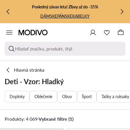
PREJSŤ NA HLAVNÝ OBSAH
PREJSŤ NA VYHĽADÁVANIE
Posledný závan leta! Zľavy až do -35%
DÁMSKE
PÁNSKE
KABELKY
Hľadať značku, produkt, štýl
Hlavná stránka
Deti - Vzor: Hladký
Doplnky
Oblečenie
Obuv
Šport
Tašky a ruksaky
Produkty: 4 069
·
Vybrané filtre (1)