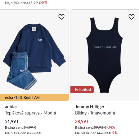
Najnižšia cena
45,99 €
-8%
Príležitosť
extra -15% Kód: LAST
adidas
Tommy Hilfiger
Tepláková súprava · Modrá
Bikiny · Tmavomodrá
Aktuálna cena
Aktuálna cena
51,99
€
38,99
€
Bežná cena
54,99 €
Bežná cena
59,95 €
-34%
Najnižšia cena
38,99 €
Najnižšia cena
42,99 €
-9%