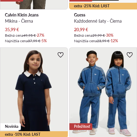
extra -25% Kód: LAST
Calvin Klein Jeans
Guess
Mikina · Čierna
Každodenné šaty · Čierna
Aktuálna cena
Aktuálna cena
35,99
€
20,99
€
Bežná cena
49,95 €
-27%
Bežná cena
29,99 €
-30%
Najnižšia cena
37,99 €
-5%
Najnižšia cena
23,99 €
-12%
Novinka
Príležitosť
extra -10% Kód: LAST