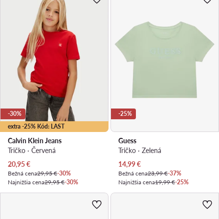
-30%
-25%
extra -25% Kód: LAST
Calvin Klein Jeans
Guess
Tričko · Červená
Tričko · Zelená
Aktuálna cena
Aktuálna cena
20,95
€
14,99
€
Bežná cena
29,95 €
-30%
Bežná cena
23,99 €
-37%
Najnižšia cena
29,95 €
-30%
Najnižšia cena
19,99 €
-25%