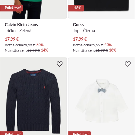
Príležitosť
-18%
Calvin Klein Jeans
Guess
Tričko · Zelená
Top · Čierna
Aktuálna cena
Aktuálna cena
17,99
€
17,99
€
Bežná cena
25,95 €
-30%
Bežná cena
29,99 €
-40%
Najnižšia cena
20,99 €
-14%
Najnižšia cena
21,99 €
-18%
Príležitosť
Príležitosť