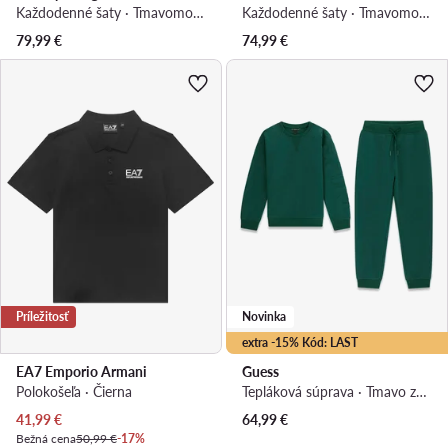
Každodenné šaty · Tmavomodrá
Každodenné šaty · Tmavomodrá
79,99
€
74,99
€
Príležitosť
Novinka
extra -15% Kód: LAST
EA7 Emporio Armani
Guess
Polokošeľa · Čierna
Tepláková súprava · Tmavo zelená
Aktuálna cena
41,99
€
64,99
€
Bežná cena
50,99 €
-17%