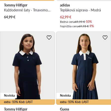
Tommy Hilfiger
adidas
Každodenné šaty · Tmavomodrá
Tepláková súprava · Modrá
Aktuálna cena
64,99
€
62,99
€
Bežná cena
69,99 €
-10%
Najnižšia cena
69,95 €
-9%
Novinka
Novinka
extra -10% Kód: LAST
extra -10% Kód: LAST
Tommy Hilfiger
Guess