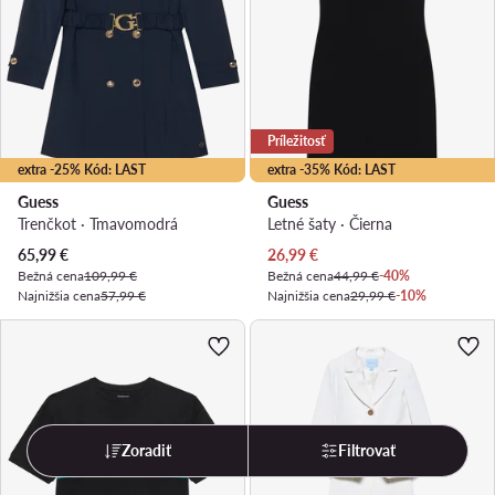
Príležitosť
extra -25% Kód: LAST
extra -35% Kód: LAST
Guess
Guess
Trenčkot · Tmavomodrá
Letné šaty · Čierna
Aktuálna cena
Aktuálna cena
65,99
€
26,99
€
Bežná cena
109,99 €
Bežná cena
44,99 €
-40%
Najnižšia cena
57,99 €
Najnižšia cena
29,99 €
-10%
Zoradiť
Filtrovať