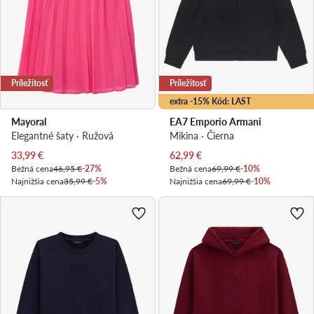
Príležitosť
Príležitosť
extra -15% Kód: LAST
Mayoral
EA7 Emporio Armani
Elegantné šaty · Ružová
Mikina · Čierna
Aktuálna cena
Aktuálna cena
33,99
€
62,99
€
Bežná cena
46,95 €
-27%
Bežná cena
69,99 €
-10%
Najnižšia cena
35,99 €
-5%
Najnižšia cena
69,99 €
-10%