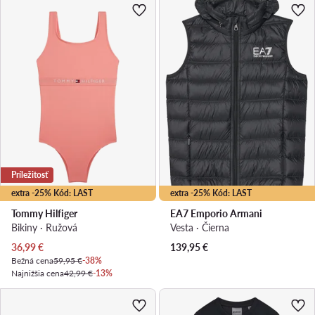
Príležitosť
extra -25% Kód: LAST
extra -25% Kód: LAST
Tommy Hilfiger
EA7 Emporio Armani
Bikiny · Ružová
Vesta · Čierna
Aktuálna cena
36,99
€
139,95
€
Bežná cena
59,95 €
-38%
Najnižšia cena
42,99 €
-13%