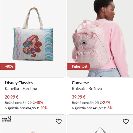
-40%
Príležitosť
Disney Classics
Converse
Kabelka · Farebná
Ruksak · Ružová
Aktuálna cena
Aktuálna cena
20,99
€
39,99
€
Bežná cena
34,99 €
-40%
Bežná cena
54,95 €
-27%
Najnižšia cena
34,99 €
-40%
Najnižšia cena
42,95 €
-6%