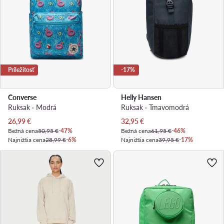
Príležitosť
-17%
Converse
Helly Hansen
Ruksak · Modrá
Ruksak · Tmavomodrá
Aktuálna cena
Aktuálna cena
26,99
€
32,95
€
Bežná cena
50,95 €
-47%
Bežná cena
61,95 €
-46%
Najnižšia cena
28,99 €
-6%
Najnižšia cena
39,95 €
-17%