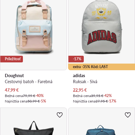
Príležitosť
-17%
extra -35% Kód: LAST
Doughnut
adidas
Cestovný batoh · Farebná
Ruksak · Sivá
Aktuálna cena
Aktuálna cena
47,99
€
22,95
€
Bežná cena
79,99 €
-40%
Bežná cena
39,95 €
-42%
Najnižšia cena
50,99 €
-5%
Najnižšia cena
27,95 €
-17%