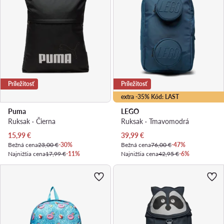
Príležitosť
Príležitosť
extra -35% Kód: LAST
Puma
LEGO
Ruksak · Čierna
Ruksak · Tmavomodrá
Aktuálna cena
Aktuálna cena
15,99
€
39,99
€
Bežná cena
23,00 €
-30%
Bežná cena
76,00 €
-47%
Najnižšia cena
17,99 €
-11%
Najnižšia cena
42,95 €
-6%