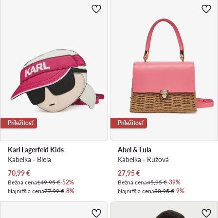
Príležitosť
Príležitosť
Karl Lagerfeld Kids
Abel & Lula
Kabelka · Biela
Kabelka · Ružová
Aktuálna cena
Aktuálna cena
70,99
€
27,95
€
Bežná cena
149,95 €
-52%
Bežná cena
45,95 €
-39%
Najnižšia cena
77,99 €
-8%
Najnižšia cena
30,95 €
-9%