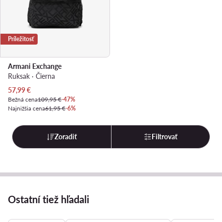
Príležitosť
Armani Exchange
Ruksak · Čierna
Aktuálna cena
57,99
€
Bežná cena
109,95 €
-47%
Najnižšia cena
61,95 €
-6%
Zoradiť
Filtrovať
Ostatní tiež hľadali