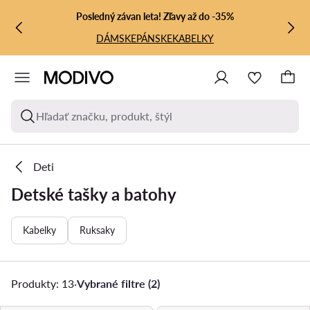
PREJSŤ NA HLAVNÝ OBSAH
PREJSŤ NA VYHĽADÁVANIE
Posledný závan leta! Zľavy až do -35%
DÁMSKE
PÁNSKE
KABELKY
Hľadať značku, produkt, štýl
Deti
Detské tašky a batohy
Kabelky
Ruksaky
Produkty: 13
·
Vybrané filtre (2)