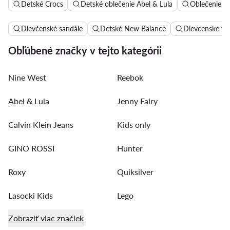
Detské Crocs
Detské oblečenie Abel & Lula
Oblečenie p
Dievčenské sandále
Detské New Balance
Dievcenske ten
Obľúbené značky v tejto kategórii
Nine West
Reebok
Abel & Lula
Jenny Fairy
Calvin Klein Jeans
Kids only
GINO ROSSI
Hunter
Roxy
Quiksilver
Lasocki Kids
Lego
Zobraziť viac značiek