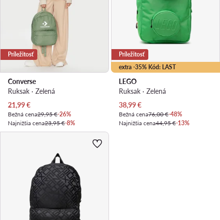
Príležitosť
Príležitosť
extra -35% Kód: LAST
Converse
LEGO
Ruksak · Zelená
Ruksak · Zelená
Aktuálna cena
Aktuálna cena
21,99
€
38,99
€
Bežná cena
29,95 €
-26%
Bežná cena
76,00 €
-48%
Najnižšia cena
23,95 €
-8%
Najnižšia cena
44,95 €
-13%