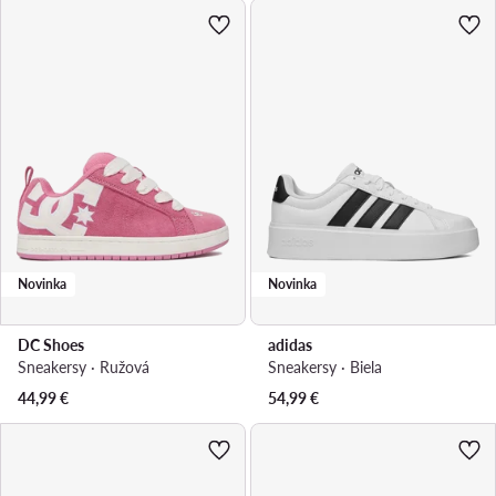
Novinka
Novinka
DC Shoes
adidas
Sneakersy · Ružová
Sneakersy · Biela
44,99
€
54,99
€