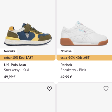
Novinka
Novinka
extra -10% Kód: LAST
extra -10% Kód: LAST
U.S. Polo Assn.
Reebok
Sneakersy · Kaki
Sneakersy · Biela
49,99
€
49,99
€