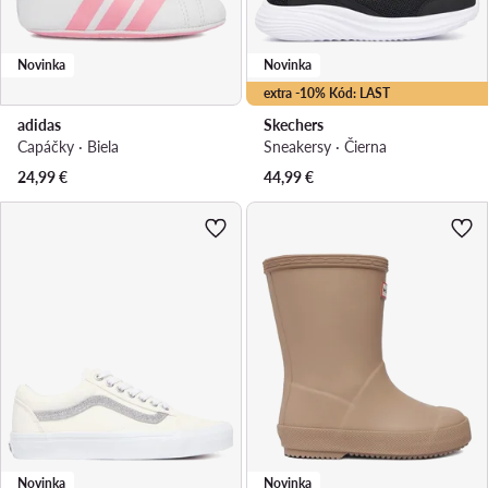
Novinka
Novinka
extra -10% Kód: LAST
adidas
Skechers
Capáčky · Biela
Sneakersy · Čierna
24,99
€
44,99
€
Novinka
Novinka