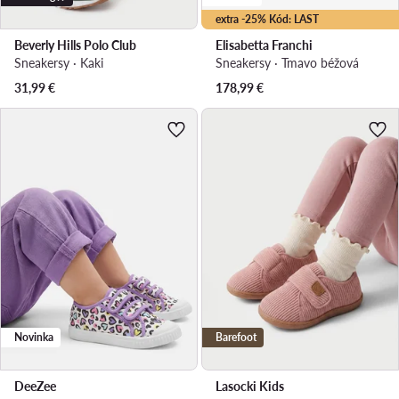
extra -25% Kód: LAST
Beverly Hills Polo Club
Elisabetta Franchi
Sneakersy · Kaki
Sneakersy · Tmavo béžová
31,99
€
178,99
€
Novinka
Barefoot
DeeZee
Lasocki Kids