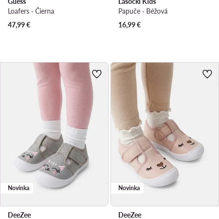
Guess
Lasocki Kids
Loafers · Čierna
Papuče · Béžová
47,99
€
16,99
€
Novinka
Novinka
DeeZee
DeeZee