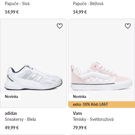
Papuče · Sivá
Papuče · Béžová
14,99
€
14,99
€
Novinka
Novinka
extra -10% Kód: LAST
adidas
Vans
Sneakersy · Biela
Tenisky · Svetloružová
49,99
€
79,99
€