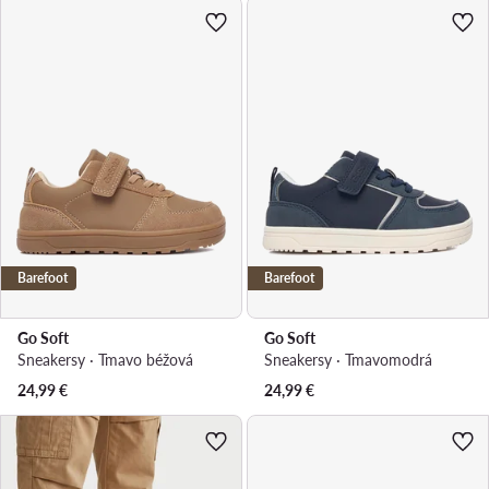
Barefoot
Barefoot
Go Soft
Go Soft
Sneakersy · Tmavo béžová
Sneakersy · Tmavomodrá
24,99
€
24,99
€