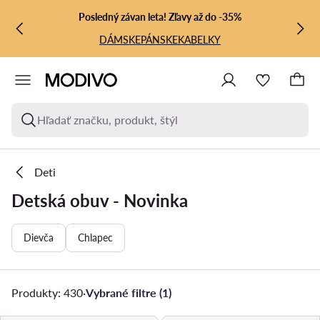
PREJSŤ NA HLAVNÝ OBSAH
PREJSŤ NA VYHĽADÁVANIE
Posledný závan leta! Zľavy až do -35%
DÁMSKE
PÁNSKE
KABELKY
Hľadať značku, produkt, štýl
Deti
Detská obuv - Novinka
Dievča
Chlapec
Produkty: 430
·
Vybrané filtre (1)