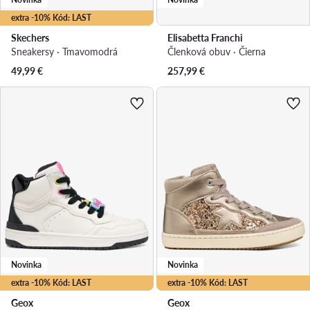
extra -10% Kód: LAST
Skechers
Elisabetta Franchi
Sneakersy · Tmavomodrá
Členková obuv · Čierna
49,99
€
257,99
€
Novinka
Novinka
extra -10% Kód: LAST
extra -10% Kód: LAST
Geox
Geox