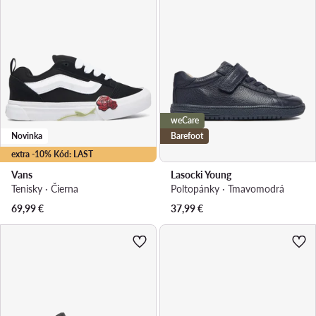
weCare
Novinka
Barefoot
extra -10% Kód: LAST
Vans
Lasocki Young
Tenisky · Čierna
Poltopánky · Tmavomodrá
69,99
€
37,99
€