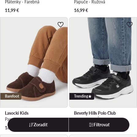
Plátenky · Farebná
Papuče · Ružová
11,99
€
16,99
€
Barefoot
Trending
Lasocki Kids
Beverly Hills Polo Club
Papuče · Hnedá
Sneakersy · Čierna
Zoradiť
Filtrovať
16,99
€
31,99
€