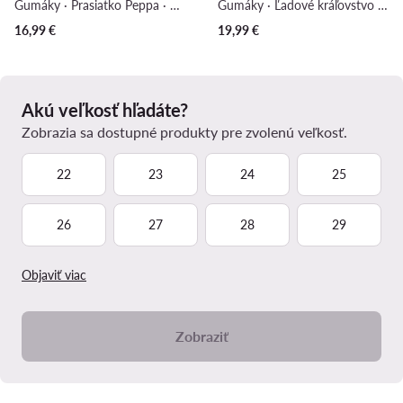
Gumáky · Prasiatko Peppa · Biela
Gumáky · Ľadové kráľovstvo · Svetlo fialová
16,99
€
19,99
€
Akú veľkosť hľadáte?
Zobrazia sa dostupné produkty pre zvolenú veľkosť.
22
23
24
25
26
27
28
29
Objaviť viac
Zobraziť