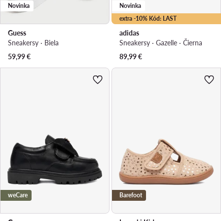
Novinka
Novinka
extra -10% Kód: LAST
Guess
adidas
Sneakersy · Biela
Sneakersy · Gazelle · Čierna
59,99
€
89,99
€
weCare
Barefoot