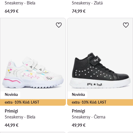
Sneakersy · Biela
Sneakersy · Zlatá
64,99
€
74,99
€
Novinka
Novinka
extra -10% Kód: LAST
extra -10% Kód: LAST
Primigi
Primigi
Sneakersy · Biela
Sneakersy · Čierna
44,99
€
49,99
€