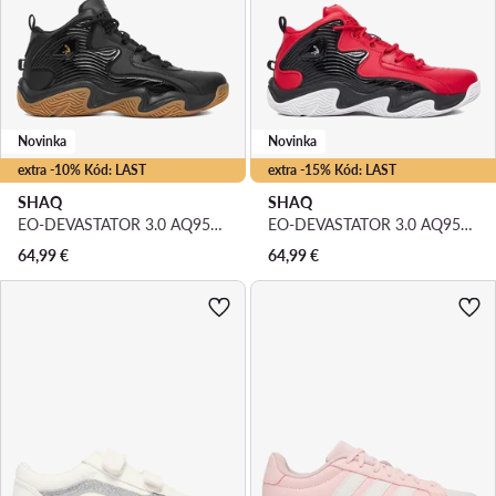
Novinka
Novinka
extra -10% Kód: LAST
extra -15% Kód: LAST
SHAQ
SHAQ
EO-DEVASTATOR 3.0 AQ95078B-B · Basketbalové topánky
EO-DEVASTATOR 3.0 AQ95078B-R · Basketbalové topánky
64,99
€
64,99
€