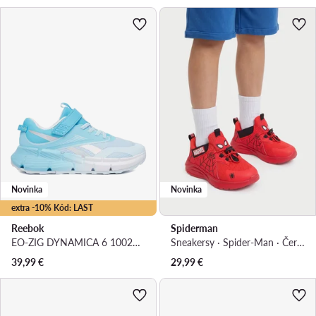
Novinka
Novinka
extra -10% Kód: LAST
Reebok
Spiderman
EO-ZIG DYNAMICA 6 100270609 · Bežecké topánky
Sneakersy · Spider-Man · Červená
39,99
€
29,99
€