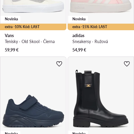
Novinka
Novinka
extra -10% Kód: LAST
extra -15% Kód: LAST
Vans
adidas
Tenisky · Old Skool · Čierna
Sneakersy · Ružová
59,99
€
54,99
€
Novinka
Novinka