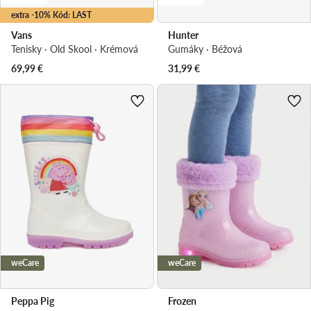
extra -10% Kód: LAST
Vans
Hunter
Tenisky · Old Skool · Krémová
Gumáky · Béžová
69,99
€
31,99
€
weCare
weCare
Peppa Pig
Frozen