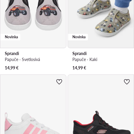
Novinka
Novinka
Sprandi
Sprandi
Papuče · Svetlosivá
Papuče · Kaki
14,99
€
14,99
€