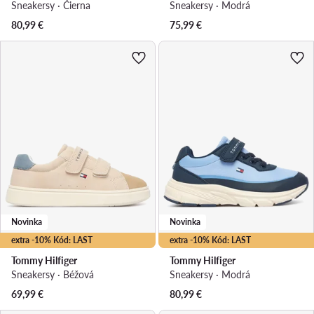
Sneakersy · Čierna
Sneakersy · Modrá
80,99
€
75,99
€
Novinka
Novinka
extra -10% Kód: LAST
extra -10% Kód: LAST
Tommy Hilfiger
Tommy Hilfiger
Sneakersy · Béžová
Sneakersy · Modrá
69,99
€
80,99
€