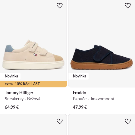
Novinka
Novinka
extra -10% Kód: LAST
Tommy Hilfiger
Froddo
Sneakersy · Béžová
Papuče · Tmavomodrá
64,99
€
47,99
€