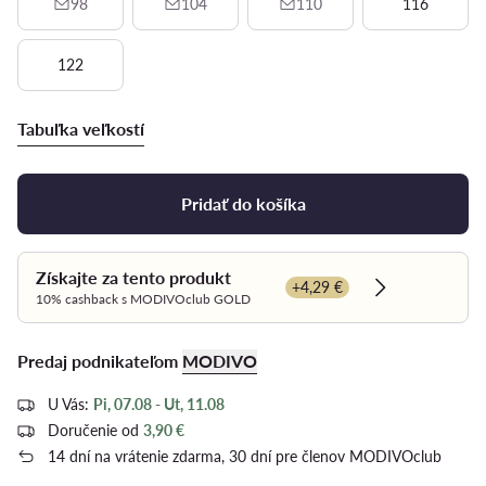
98
104
110
116
122
Tabuľka veľkostí
Pridať do košíka
Získajte za tento produkt
+4,29 €
Dowiedz się w
10% cashback s MODIVOclub GOLD
Predaj podnikateľom
MODIVO
U Vás:
Pi, 07.08 - Ut, 11.08
Doručenie od
3,90 €
14 dní na vrátenie zdarma, 30 dní pre členov MODIVOclub