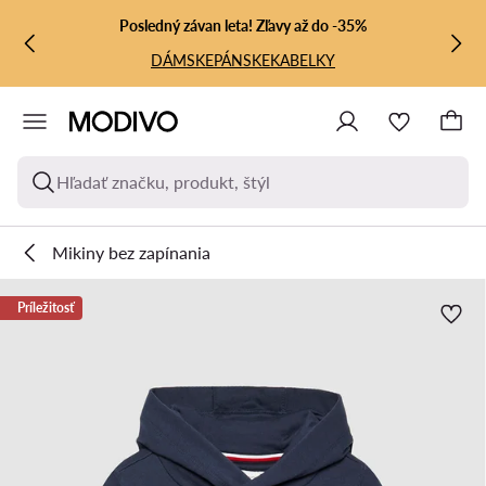
PREJSŤ NA HLAVNÝ OBSAH
PREJSŤ NA VYHĽADÁVANIE
Posledný závan leta! Zľavy až do -35%
DÁMSKE
PÁNSKE
KABELKY
Hľadať značku, produkt, štýl
Mikiny bez zapínania
Príležitosť