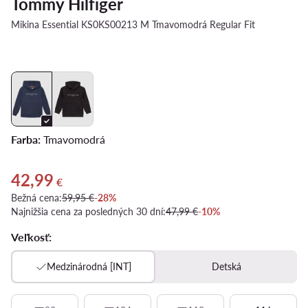
Tommy Hilfiger
Mikina Essential KS0KS00213 M Tmavomodrá Regular Fit
Farba:
Tmavomodrá
42,99
Aktuálna cena 42,99 €
€
Bežná cena:
59,95 €
-28%
Najnižšia cena za posledných 30 dní:
47,99 €
-10%
Veľkosť:
Medzinárodná [INT]
Detská