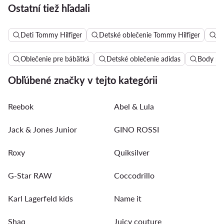
Ostatní tiež hľadali
Deti Tommy Hilfiger
Detské oblečenie Tommy Hilfiger
De
Oblečenie pre bábätká
Detské oblečenie adidas
Body pr
Obľúbené značky v tejto kategórii
Reebok
Abel & Lula
Jack & Jones Junior
GINO ROSSI
Roxy
Quiksilver
G-Star RAW
Coccodrillo
Karl Lagerfeld kids
Name it
Shaq
Juicy couture