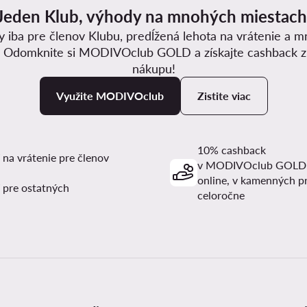
Jeden Klub, výhody na mnohých miestach
y iba pre členov Klubu, predĺžená lehota na vrátenie a 
. Odomknite si MODIVOclub GOLD a získajte cashback 
nákupu!
Využite MODIVOclub
Zistite viac
10% cashback
 na vrátenie pre členov
v MODIVOclub GOLD
online, v kamenných p
 pre ostatných
celoročne