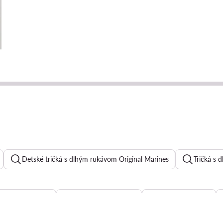
Detské tričká s dlhým rukávom Original Marines
Tričká s 
ody pre babatka
Detské mikiny Roxy
Detské dupačky
Detské rifle