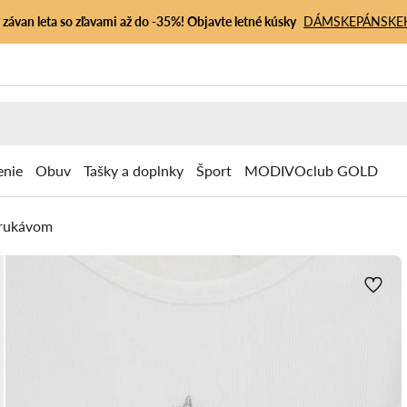
závan leta so zľavami až do -35%! Objavte letné kúsky
DÁMSKE
PÁNSKE
enie
Obuv
Tašky a doplnky
Šport
MODIVOclub GOLD
 rukávom