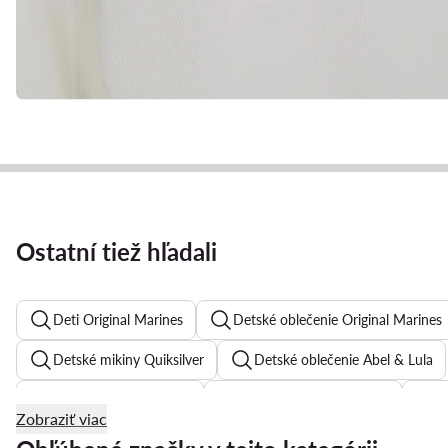
Ostatní tiež hľadali
Deti Original Marines
Detské oblečenie Original Marines
Detské mikiny Quiksilver
Detské oblečenie Abel & Lula
Oblečenie pre bábätká
Detské oblečenie adidas
B
Zobraziť viac
Name it
Detské oblečenie Guess
adidas suprava