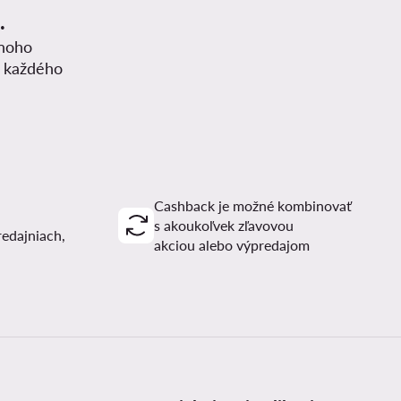
.
mnoho
z každého
Cashback je možné kombinovať
s akoukoľvek zľavovou
redajniach,
akciou alebo výpredajom