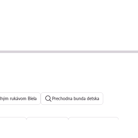
dlhým rukávom Biela
Prechodna bunda detska
Mayoral
Plavky Detské
Philipp plein tricko