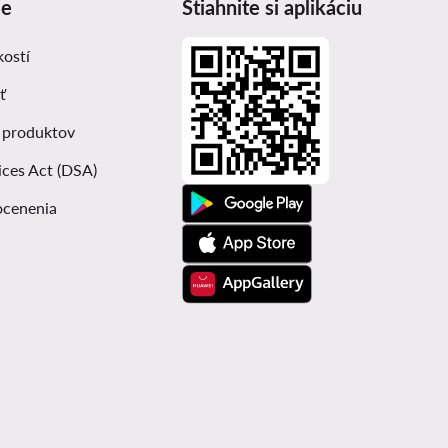
ie
Stiahnite si aplikáciu
kostí
ť
 produktov
ices Act (DSA)
ocenenia