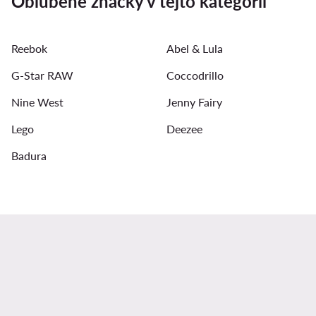
Obľúbené značky v tejto kategórii
Reebok
Abel & Lula
G-Star RAW
Coccodrillo
Nine West
Jenny Fairy
Lego
Deezee
Badura