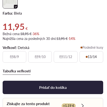
Farba:
Biela
11,95
Aktuálna cena 11,95 €
€
Bežná cena:
18,95 €
-36%
Najnižšia cena za posledných 30 dní:
13,95 €
-14%
Veľkosť:
Detská
Posledné kusy
8/9
9/10
11/12
13/14
Tabuľka veľkostí
Pridať do košíka
Získajte za tento produkt
+1,19 €