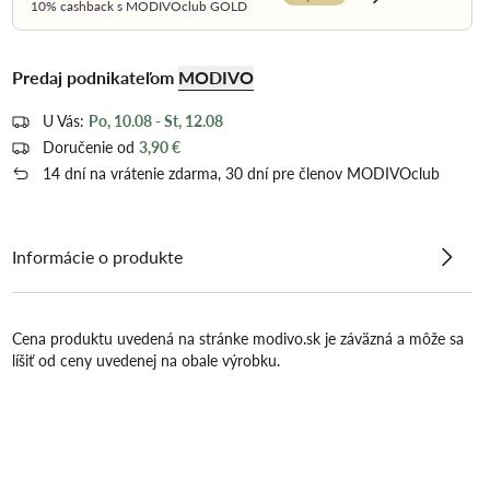
Dowiedz się wi
10% cashback s MODIVOclub GOLD
Predaj podnikateľom
MODIVO
U Vás:
Po, 10.08 - St, 12.08
Doručenie od
3,90 €
14 dní na vrátenie zdarma, 30 dní pre členov MODIVOclub
Informácie o produkte
Cena produktu uvedená na stránke modivo.sk je záväzná a môže sa
líšiť od ceny uvedenej na obale výrobku.