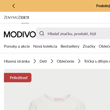
Posledný 
PREJSŤ NA HLAVNÝ OBSAH
ŽENY
MUŽI
DETI
PREJSŤ NA VYHĽADÁVANIE
Ponuky a akcie
Nová kolekcia
Bestsellery
Značky
Obleč
Hlavná stránka
Deti
Oblečenie
Tričká s dlhým
Príležitosť