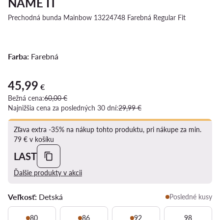
NAME IT
Prechodná bunda Mainbow 13224748 Farebná Regular Fit
Farba:
Farebná
45,99
Aktuálna cena 45,99 €
€
Bežná cena:
60,00 €
Najnižšia cena za posledných 30 dní:
29,99 €
Zľava extra -35% na nákup tohto produktu, pri nákupe za min.
79 € v košíku
LAST
Ďalšie produkty v akcii
Veľkosť:
Detská
Posledné kusy
80
86
92
98