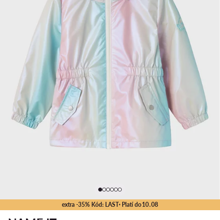
extra -35% Kód: LAST
· Platí do
10
.
08