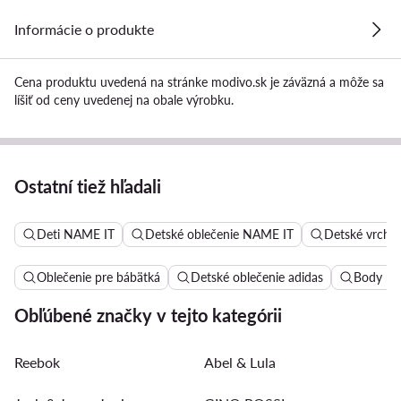
Informácie o produkte
Cena produktu uvedená na stránke modivo.sk je záväzná a môže sa
líšiť od ceny uvedenej na obale výrobku.
Ostatní tiež hľadali
Deti NAME IT
Detské oblečenie NAME IT
Detské vrchn
Oblečenie pre bábätká
Detské oblečenie adidas
Body pr
Obľúbené značky v tejto kategórii
Reebok
Abel & Lula