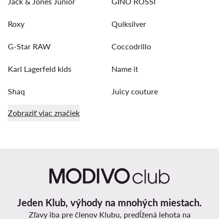
Jack & Jones Junior
GINO ROSSI
Roxy
Quiksilver
G-Star RAW
Coccodrillo
Karl Lagerfeld kids
Name it
Shaq
Juicy couture
Zobraziť viac značiek
Jeden Klub, výhody na mnohých miestach.
Zľavy iba pre členov Klubu, predĺžená lehota na