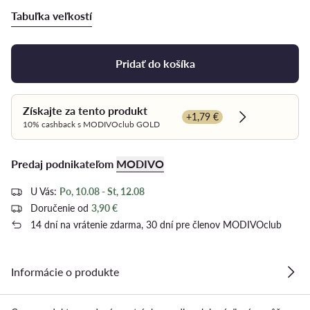
Tabuľka veľkostí
Pridať do košíka
Získajte za tento produkt
+1,79 €
Dowiedz się w
10% cashback s MODIVOclub GOLD
Predaj podnikateľom
MODIVO
U Vás:
Po, 10.08 - St, 12.08
Doručenie od
3,90 €
14 dní na vrátenie zdarma, 30 dní pre členov MODIVOclub
Informácie o produkte