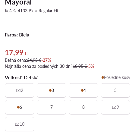
Mayoral
Košeľa 4133 Biela Regular Fit
Farba:
Biela
17,99
Aktuálna cena 17,99 €
€
Bežná cena:
24,95 €
-27%
Najnižšia cena za posledných 30 dní:
18,95 €
-5%
Veľkosť:
Detská
Posledné kusy
2
3
4
5
6
7
8
9
10