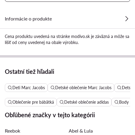
Informácie o produkte
Cena produktu uvedená na stránke modivo.sk je záväzná a môže sa
líšiť od ceny uvedenej na obale výrobku.
Ostatní tiež hľadali
Deti Marc Jacobs
Detské oblečenie Marc Jacobs
Detské
Oblečenie pre bábätká
Detské oblečenie adidas
Body pr
Obľúbené značky v tejto kategórii
Reebok
Abel & Lula