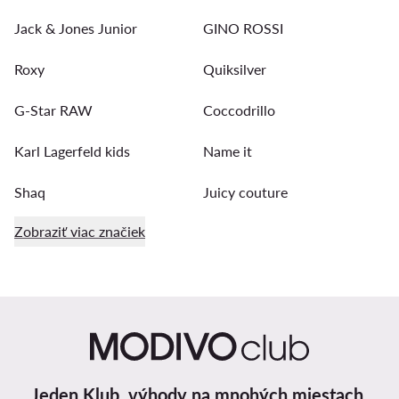
Jack & Jones Junior
GINO ROSSI
Roxy
Quiksilver
G-Star RAW
Coccodrillo
Karl Lagerfeld kids
Name it
Shaq
Juicy couture
Zobraziť viac značiek
Jeden Klub, výhody na mnohých miestach.