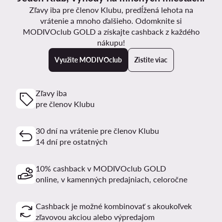
Zľavy iba pre členov Klubu, predĺžená lehota na
vrátenie a mnoho ďalšieho. Odomknite si
MODIVOclub GOLD a získajte cashback z každého
nákupu!
Využite MODIVOclub
Zistite viac
Zľavy iba
pre členov Klubu
30 dní na vrátenie pre členov Klubu
14 dní pre ostatných
10% cashback v MODIVOclub GOLD
online, v kamenných predajniach, celoročne
Cashback je možné kombinovať s akoukoľvek
zľavovou akciou alebo výpredajom