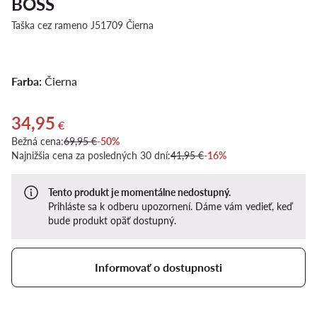
BOSS
Taška cez rameno J51709 Čierna
Farba:
Čierna
34,95
Aktuálna cena 34,95 €
€
Bežná cena:
69,95 €
-50%
Najnižšia cena za posledných 30 dní:
41,95 €
-16%
Tento produkt je momentálne nedostupný.
Prihláste sa k odberu upozornení. Dáme vám vedieť, keď
bude produkt opäť dostupný.
Informovať o dostupnosti