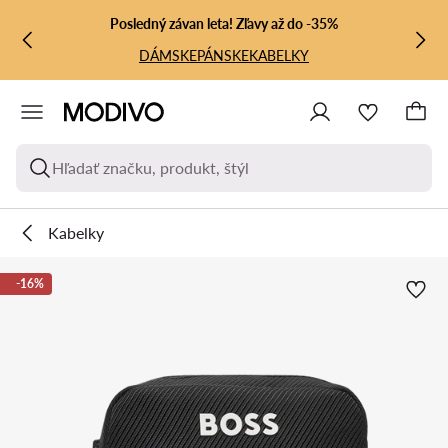
PREJSŤ NA HLAVNÝ OBSAH
PREJSŤ NA VYHĽADÁVANIE
Posledný závan leta! Zľavy až do -35%
DÁMSKE
PÁNSKE
KABELKY
Hľadať značku, produkt, štýl
Kabelky
-16%