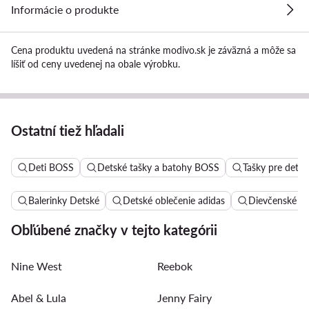
Informácie o produkte
Cena produktu uvedená na stránke modivo.sk je záväzná a môže sa
líšiť od ceny uvedenej na obale výrobku.
Ostatní tiež hľadali
Deti BOSS
Detské tašky a batohy BOSS
Tašky pre deti
Balerinky Detské
Detské oblečenie adidas
Dievčenské sa
Obľúbené značky v tejto kategórii
Nine West
Reebok
Abel & Lula
Jenny Fairy