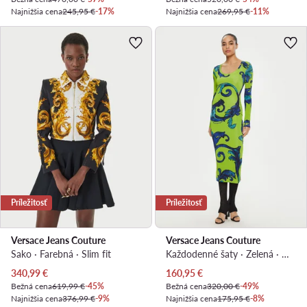
Najnižšia cena
245,95 €
-17%
Najnižšia cena
269,95 €
-11%
Príležitosť
Príležitosť
Versace Jeans Couture
Versace Jeans Couture
Sako · Farebná · Slim fit
Každodenné šaty · Zelená · Midi
Aktuálna cena
Aktuálna cena
340,99
€
160,95
€
Bežná cena
619,99 €
-45%
Bežná cena
320,00 €
-49%
Najnižšia cena
376,99 €
-9%
Najnižšia cena
175,95 €
-8%