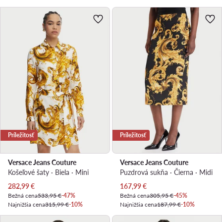
Príležitosť
Príležitosť
Versace Jeans Couture
Versace Jeans Couture
Košeľové šaty · Biela · Mini
Puzdrová sukňa · Čierna · Midi
Aktuálna cena
Aktuálna cena
282,99
€
167,99
€
Bežná cena
533,95 €
-47%
Bežná cena
305,95 €
-45%
Najnižšia cena
315,99 €
-10%
Najnižšia cena
187,99 €
-10%