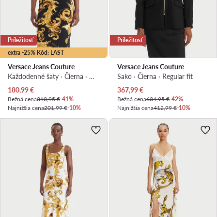
Príležitosť
Príležitosť
extra -25% Kód: LAST
Versace Jeans Couture
Versace Jeans Couture
Každodenné šaty · Čierna · Mini
Sako · Čierna · Regular fit
Aktuálna cena
Aktuálna cena
180,99
€
367,99
€
Bežná cena
310,95 €
-41%
Bežná cena
634,95 €
-42%
Najnižšia cena
201,99 €
-10%
Najnižšia cena
412,99 €
-10%