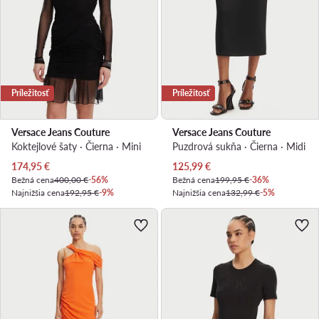
Príležitosť
Príležitosť
Versace Jeans Couture
Versace Jeans Couture
Koktejlové šaty · Čierna · Mini
Puzdrová sukňa · Čierna · Midi
Aktuálna cena
Aktuálna cena
174,95
€
125,99
€
Bežná cena
400,00 €
-56%
Bežná cena
199,95 €
-36%
Najnižšia cena
192,95 €
-9%
Najnižšia cena
132,99 €
-5%