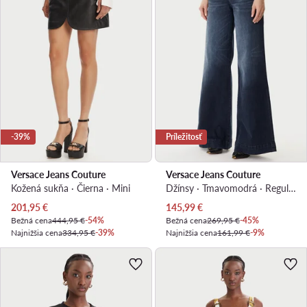
-39%
Príležitosť
Versace Jeans Couture
Versace Jeans Couture
Kožená sukňa · Čierna · Mini
Džínsy · Tmavomodrá · Regular fit
Aktuálna cena
Aktuálna cena
201,95
€
145,99
€
Bežná cena
444,95 €
-54%
Bežná cena
269,95 €
-45%
Najnižšia cena
334,95 €
-39%
Najnižšia cena
161,99 €
-9%