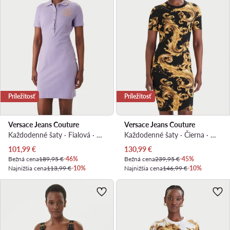
Príležitosť
Príležitosť
Versace Jeans Couture
Versace Jeans Couture
Každodenné šaty · Fialová · Mini
Každodenné šaty · Čierna · Mini
Aktuálna cena
Aktuálna cena
101,99
€
130,99
€
Bežná cena
189,95 €
-46%
Bežná cena
239,95 €
-45%
Najnižšia cena
113,99 €
-10%
Najnižšia cena
146,99 €
-10%