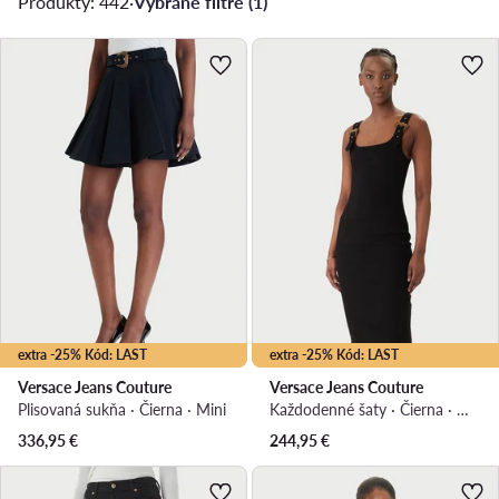
Produkty: 442
·
Vybrané filtre (1)
extra -25% Kód: LAST
extra -25% Kód: LAST
Versace Jeans Couture
Versace Jeans Couture
Plisovaná sukňa · Čierna · Mini
Každodenné šaty · Čierna · Mini
336,95
€
244,95
€