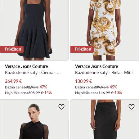
Príležitosť
Príležitosť
Versace Jeans Couture
Versace Jeans Couture
Každodenné šaty · Čierna · Mini
Každodenné šaty · Biela · Mini
Aktuálna cena
Aktuálna cena
264,99
€
130,99
€
Bežná cena
502,95 €
-47%
Bežná cena
239,95 €
-45%
Najnižšia cena
308,99 €
-14%
Najnižšia cena
146,99 €
-10%