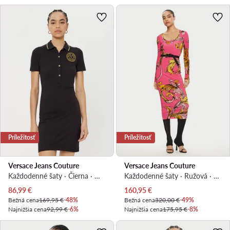
Príležitosť
Príležitosť
Versace Jeans Couture
Versace Jeans Couture
Každodenné šaty · Čierna · Mini
Každodenné šaty · Ružová · Midi
Aktuálna cena
Aktuálna cena
86,99
€
160,95
€
Bežná cena
169,95 €
-48%
Bežná cena
320,00 €
-49%
Najnižšia cena
92,99 €
-6%
Najnižšia cena
175,95 €
-8%