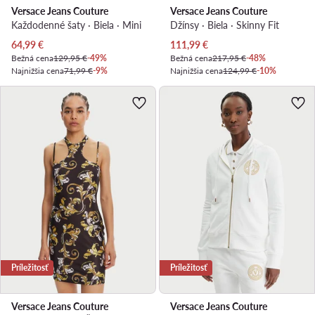
Versace Jeans Couture
Versace Jeans Couture
Každodenné šaty · Biela · Mini
Džínsy · Biela · Skinny Fit
Aktuálna cena
Aktuálna cena
64,99
€
111,99
€
Bežná cena
129,95 €
-49%
Bežná cena
217,95 €
-48%
Najnižšia cena
71,99 €
-9%
Najnižšia cena
124,99 €
-10%
Príležitosť
Príležitosť
Versace Jeans Couture
Versace Jeans Couture