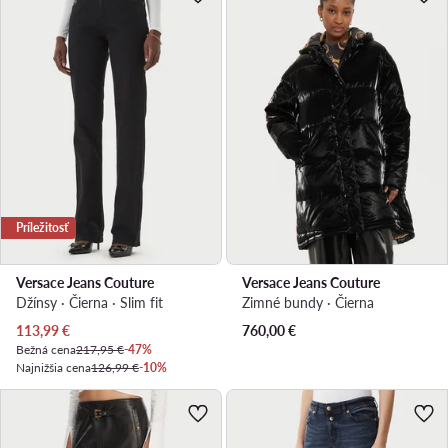
Príležitosť
Versace Jeans Couture
Versace Jeans Couture
Džínsy · Čierna · Slim fit
Zimné bundy · Čierna
Aktuálna cena
113,99
€
760,00
€
Bežná cena
217,95 €
-47%
Najnižšia cena
126,99 €
-10%