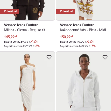
Príležitosť
Príležitosť
Versace Jeans Couture
Versace Jeans Couture
Mikina · Čierna · Regular fit
Každodenné šaty · Biela · Midi
Aktuálna cena
Aktuálna cena
145,99
€
150,99
€
Bežná cena
269,95 €
-45%
Bežná cena
340,00 €
-55%
Najnižšia cena
159,99 €
-8%
Najnižšia cena
163,95 €
-7%