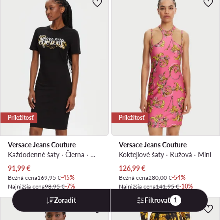
Príležitosť
Príležitosť
Versace Jeans Couture
Versace Jeans Couture
Každodenné šaty · Čierna · Mini
Koktejlové šaty · Ružová · Mini
Aktuálna cena
Aktuálna cena
91,99
€
126,99
€
Bežná cena
169,95 €
-45%
Bežná cena
280,00 €
-54%
Najnižšia cena
98,95 €
-7%
Najnižšia cena
141,95 €
-10%
Zoradiť
Filtrovať
1