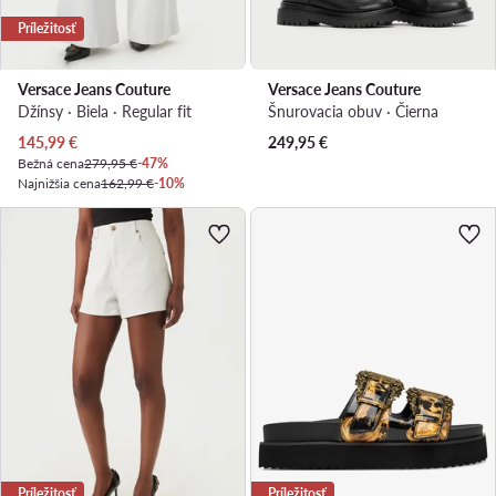
Príležitosť
Versace Jeans Couture
Versace Jeans Couture
Džínsy · Biela · Regular fit
Šnurovacia obuv · Čierna
Aktuálna cena
145,99
€
249,95
€
Bežná cena
279,95 €
-47%
Najnižšia cena
162,99 €
-10%
Príležitosť
Príležitosť