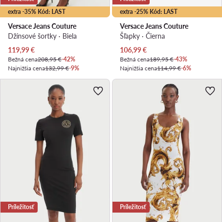
extra -35% Kód: LAST
extra -25% Kód: LAST
Versace Jeans Couture
Versace Jeans Couture
Džínsové šortky · Biela
Šľapky · Čierna
Aktuálna cena
Aktuálna cena
119,99
€
106,99
€
Bežná cena
208,95 €
-42%
Bežná cena
189,95 €
-43%
Najnižšia cena
132,99 €
-9%
Najnižšia cena
114,99 €
-6%
Príležitosť
Príležitosť