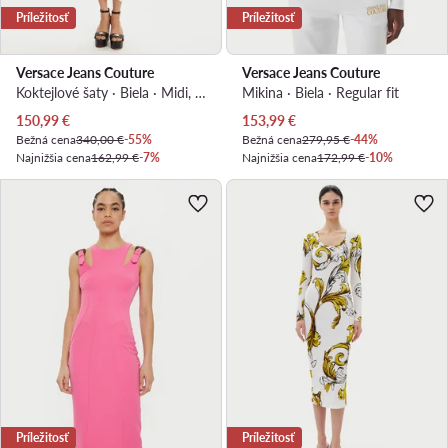
Príležitosť
Príležitosť
Versace Jeans Couture
Versace Jeans Couture
Koktejlové šaty · Biela · Midi, Asymetrická
Mikina · Biela · Regular fit
Aktuálna cena
Aktuálna cena
150,99
€
153,99
€
Bežná cena
340,00 €
-55%
Bežná cena
279,95 €
-44%
Najnižšia cena
162,99 €
-7%
Najnižšia cena
172,99 €
-10%
Príležitosť
Príležitosť