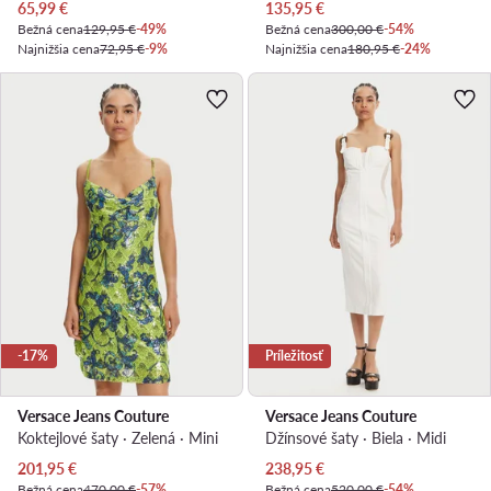
Aktuálna cena
Aktuálna cena
65,99
€
135,95
€
Bežná cena
129,95 €
-49%
Bežná cena
300,00 €
-54%
Najnižšia cena
72,95 €
-9%
Najnižšia cena
180,95 €
-24%
-17%
Príležitosť
Versace Jeans Couture
Versace Jeans Couture
Koktejlové šaty · Zelená · Mini
Džínsové šaty · Biela · Midi
Aktuálna cena
Aktuálna cena
201,95
€
238,95
€
Bežná cena
470,00 €
-57%
Bežná cena
520,00 €
-54%