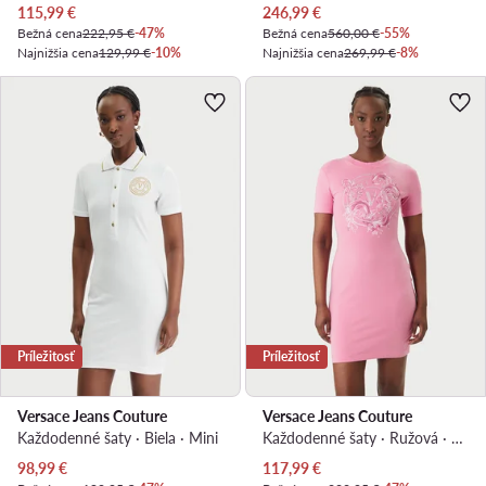
Aktuálna cena
Aktuálna cena
115,99
€
246,99
€
Bežná cena
222,95 €
-47%
Bežná cena
560,00 €
-55%
Najnižšia cena
129,99 €
-10%
Najnižšia cena
269,99 €
-8%
Príležitosť
Príležitosť
Versace Jeans Couture
Versace Jeans Couture
Každodenné šaty · Biela · Mini
Každodenné šaty · Ružová · Mini
Aktuálna cena
Aktuálna cena
98,99
€
117,99
€