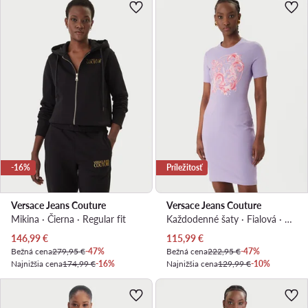
-16%
Príležitosť
Versace Jeans Couture
Versace Jeans Couture
Mikina · Čierna · Regular fit
Každodenné šaty · Fialová · Mini
Aktuálna cena
Aktuálna cena
146,99
€
115,99
€
Bežná cena
279,95 €
-47%
Bežná cena
222,95 €
-47%
Najnižšia cena
174,99 €
-16%
Najnižšia cena
129,99 €
-10%