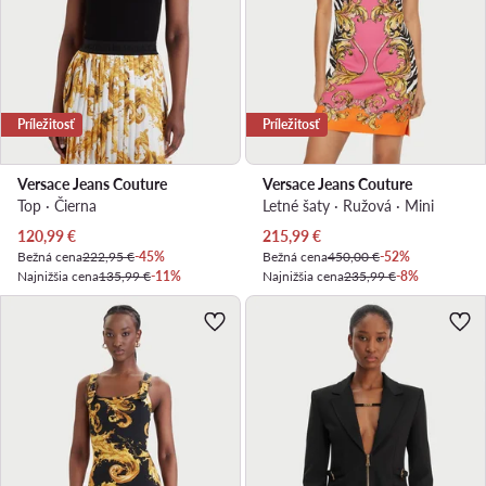
Príležitosť
Príležitosť
Versace Jeans Couture
Versace Jeans Couture
Top · Čierna
Letné šaty · Ružová · Mini
Aktuálna cena
Aktuálna cena
120,99
€
215,99
€
Bežná cena
222,95 €
-45%
Bežná cena
450,00 €
-52%
Najnižšia cena
135,99 €
-11%
Najnižšia cena
235,99 €
-8%