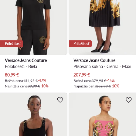
Príležitosť
Príležitosť
Versace Jeans Couture
Versace Jeans Couture
Polokošeľa · Biela
Plisovaná sukňa · Čierna · Maxi
Aktuálna cena
Aktuálna cena
80,99
€
207,99
€
Bežná cena
154,95 €
-47%
Bežná cena
379,95 €
-45%
Najnižšia cena
89,99 €
-10%
Najnižšia cena
232,99 €
-10%