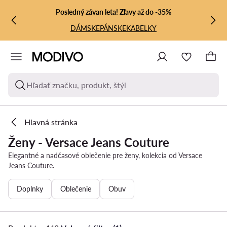
PREJSŤ NA HLAVNÝ OBSAH
PREJSŤ NA VYHĽADÁVANIE
Posledný závan leta! Zľavy až do -35%
DÁMSKE
PÁNSKE
KABELKY
Hľadať značku, produkt, štýl
Hlavná stránka
Ženy - Versace Jeans Couture
Elegantné a nadčasové oblečenie pre ženy, kolekcia od Versace
Jeans Couture.
Doplnky
Oblečenie
Obuv