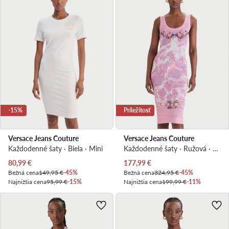
-15%
Príležitosť
Versace Jeans Couture
Versace Jeans Couture
Každodenné šaty · Biela · Mini
Každodenné šaty · Ružová · Mini
Aktuálna cena
Aktuálna cena
80,99
€
177,99
€
Bežná cena
149,95 €
-45%
Bežná cena
324,95 €
-45%
Najnižšia cena
95,99 €
-15%
Najnižšia cena
199,99 €
-11%