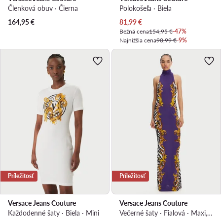
Členková obuv · Čierna
Polokošeľa · Biela
Aktuálna cena
164,95
€
81,99
€
Bežná cena
154,95 €
-47%
Najnižšia cena
90,99 €
-9%
Príležitosť
Príležitosť
Versace Jeans Couture
Versace Jeans Couture
Každodenné šaty · Biela · Mini
Večerné šaty · Fialová · Maxi, Asymetrická