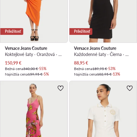
Príležitosť
Príležitosť
Versace Jeans Couture
Versace Jeans Couture
Koktejlové šaty · Oranžová · Midi, Asymetrická
Každodenné šaty · Čierna · Mini
Aktuálna cena
Aktuálna cena
150,99
€
88,95
€
Bežná cena
340,00 €
-55%
Bežná cena
189,95 €
-53%
Najnižšia cena
159,95 €
-5%
Najnižšia cena
102,95 €
-13%