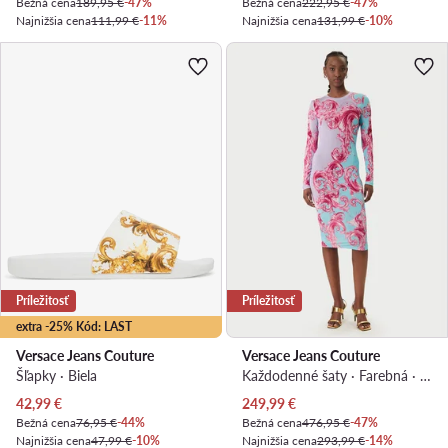
Bežná cena
189,95 €
-47%
Bežná cena
222,95 €
-47%
Najnižšia cena
111,99 €
-11%
Najnižšia cena
131,99 €
-10%
Príležitosť
Príležitosť
extra -25% Kód: LAST
Versace Jeans Couture
Versace Jeans Couture
Šľapky · Biela
Každodenné šaty · Farebná · Mini
Aktuálna cena
Aktuálna cena
42,99
€
249,99
€
Bežná cena
76,95 €
-44%
Bežná cena
476,95 €
-47%
Najnižšia cena
47,99 €
-10%
Najnižšia cena
293,99 €
-14%