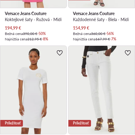
Versace Jeans Couture
Versace Jeans Couture
Koktejlové šaty · Ružová · Midi
Každodenné šaty · Biela · Midi
Aktuálna cena
Aktuálna cena
194,99
€
154,99
€
Bežná cena
390,00 €
-50%
Bežná cena
360,00 €
-56%
Najnižšia cena
212,95 €
-8%
Najnižšia cena
167,99 €
-7%
Príležitosť
Príležitosť