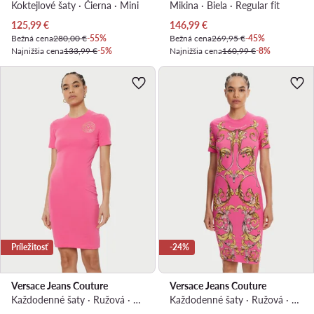
Koktejlové šaty · Čierna · Mini
Mikina · Biela · Regular fit
Aktuálna cena
Aktuálna cena
125,99
€
146,99
€
Bežná cena
280,00 €
-55%
Bežná cena
269,95 €
-45%
Najnižšia cena
133,99 €
-5%
Najnižšia cena
160,99 €
-8%
Príležitosť
-24%
Versace Jeans Couture
Versace Jeans Couture
Každodenné šaty · Ružová · Mini
Každodenné šaty · Ružová · Mini