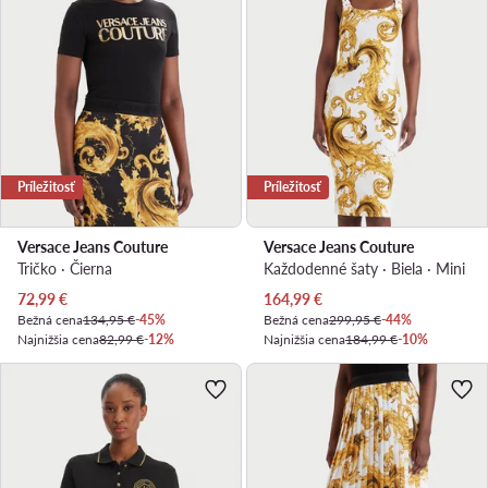
Príležitosť
Príležitosť
Versace Jeans Couture
Versace Jeans Couture
Tričko · Čierna
Každodenné šaty · Biela · Mini
Aktuálna cena
Aktuálna cena
72,99
€
164,99
€
Bežná cena
134,95 €
-45%
Bežná cena
299,95 €
-44%
Najnižšia cena
82,99 €
-12%
Najnižšia cena
184,99 €
-10%