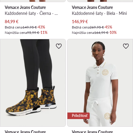
Versace Jeans Couture
Versace Jeans Couture
Každodenné šaty · Čierna · Mini
Každodenné šaty · Biela · Mini
Aktuálna cena
Aktuálna cena
84,99
€
146,99
€
Bežná cena
149,95 €
-43%
Bežná cena
269,95 €
-45%
Najnižšia cena
95,99 €
-11%
Najnižšia cena
164,99 €
-10%
Príležitosť
Versace Jeans Couture
Versace Jeans Couture