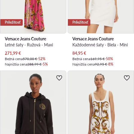
Príležitosť
Príležitosť
Versace Jeans Couture
Versace Jeans Couture
Letné šaty · Ružová · Maxi
Každodenné šaty · Biela · Mini
Aktuálna cena
Aktuálna cena
271,99
€
84,95
€
Bežná cena
570,00 €
-52%
Bežná cena
169,95 €
-50%
Najnižšia cena
288,99 €
-5%
Najnižšia cena
92,95 €
-8%